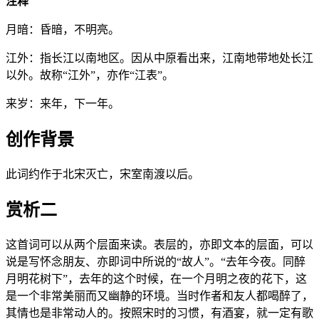
注释
月暗：昏暗，不明亮。
江外：指长江以南地区。因从中原看出来，江南地带地处长江
以外。故称“江外”，亦作“江表”。
来岁：来年，下一年。
创作背景
此词约作于北宋灭亡，宋室南渡以后。
赏析二
这首词可以从两个层面来读。表层的，亦即文本的层面，可以
说是写怀念朋友、亦即词中所说的“故人”。“去年今夜。同醉
月明花树下”，去年的这个时候，在一个月明之夜的花下，这
是一个非常美丽而又幽静的环境。当时作者和友人都喝醉了，
其情也是非常动人的。按照宋时的习惯，有酒宴，就一定有歌