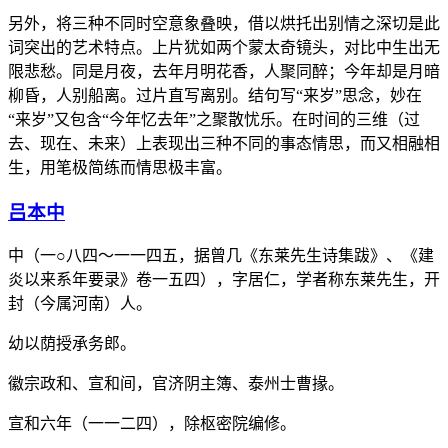
另外，将三种不同时空意象叠映，借以烘托出别情之深切是此
词突出的艺术特点。上片犹如两个蒙太奇镜头，对比中生出无
限悲愁。同是月夜，去年月明花香，人聚同醉；今年却是月暗
柳昏，人别船离。过片直写离别。结句写“来岁”思念，妙在
“来岁”又包含“今年忆去年”之聚散忧乐。在时间的三维（过
去、现在、未来）上表现出三种不同的事态情思，而又相融相
生，用笔极简练而情思极丰富。
吕本中
中（一○八四～一一四五，据曾几《东莱先生诗集跋》、《建
炎以来系年要录》卷一五四），字居仁，学者称东莱先生，开
封（今属河南）人。
幼以荫授承务郎。
徽宗政和、宣和间，官济阴主簿、泰州士曹掾。
宣和六年（一一二四），除枢密院编修。