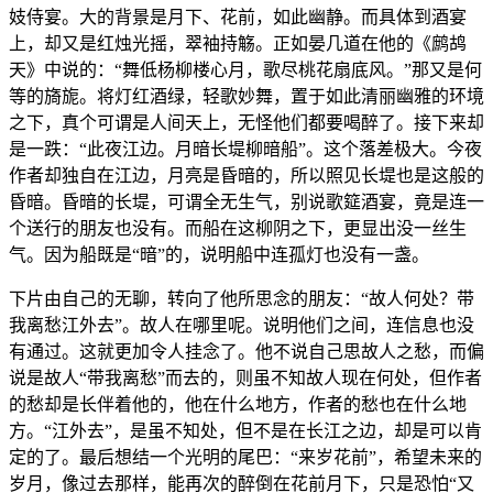
妓侍宴。大的背景是月下、花前，如此幽静。而具体到酒宴
上，却又是红烛光摇，翠袖持觞。正如晏几道在他的《鹧鸪
天》中说的：“舞低杨柳楼心月，歌尽桃花扇底风。”那又是何
等的旖旎。将灯红酒绿，轻歌妙舞，置于如此清丽幽雅的环境
之下，真个可谓是人间天上，无怪他们都要喝醉了。接下来却
是一跌：“此夜江边。月暗长堤柳暗船”。这个落差极大。今夜
作者却独自在江边，月亮是昏暗的，所以照见长堤也是这般的
昏暗。昏暗的长堤，可谓全无生气，别说歌筵酒宴，竟是连一
个送行的朋友也没有。而船在这柳阴之下，更显出没一丝生
气。因为船既是“暗”的，说明船中连孤灯也没有一盏。
下片由自己的无聊，转向了他所思念的朋友：“故人何处？带
我离愁江外去”。故人在哪里呢。说明他们之间，连信息也没
有通过。这就更加令人挂念了。他不说自己思故人之愁，而偏
说是故人“带我离愁”而去的，则虽不知故人现在何处，但作者
的愁却是长伴着他的，他在什么地方，作者的愁也在什么地
方。“江外去”，是虽不知处，但不是在长江之边，却是可以肯
定的了。最后想结一个光明的尾巴：“来岁花前”，希望未来的
岁月，像过去那样，能再次的醉倒在花前月下，只是恐怕“又