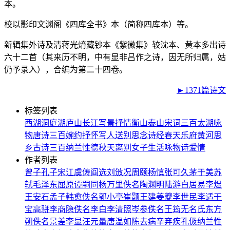
本。
校以影印文渊阁《四库全书》本（简称四库本）等。
新辑集外诗及清蒋光焴藏钞本《紫微集》较沈本、黄本多出诗
六十二首（其来历不明，中有显非吕作之诗，因无所归属，姑
仍予录入），合编为第二十四卷。
►1371篇诗文
标签列表
西湖
洞庭湖
庐山
长江
写景
抒情
衡山
泰山
宋词三百
太湖
咏
物
唐诗三百
婉约
抒怀
写人
送别
思念
诗经
春天
乐府
黄河
思
乡
古诗三百
纳兰性德
秋天
离别
女子
生活
咏物诗
爱情
作者列表
曾子
孔子
宋江
虞俦
阎选
刘攽
况周颐
杨慎
张可久
茅于美
苏
轼
毛泽东
屈原
谭嗣同
杨万里
佚名
陶渊明
陆游
白居易
李煜
王安石
孟子
韩愈
佚名
郭小亭
崔颢
王建
姜夔
李世民
李适
干
宝
高骈
李商隐
佚名
李白
李清照
岑参
佚名
王筠
无名氏
东方
朔
佚名
景差
李显
汪元量
唐温如
陈去病
辛弃疾
孔伋
纳兰性