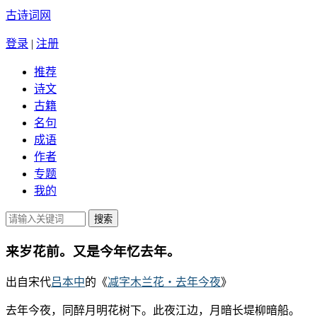
古诗词网
登录
|
注册
推荐
诗文
古籍
名句
成语
作者
专题
我的
来岁花前。又是今年忆去年。
出自宋代
吕本中
的《
减字木兰花・去年今夜
》
去年今夜，同醉月明花树下。此夜江边，月暗长堤柳暗船。