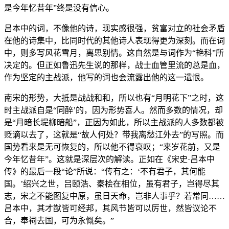
是今年忆昔年”终是没有信心。
吕本中的词，不像他的诗，现实感很强，贫富对立的社会矛盾
在他的诗集中，比同时代的其他诗人表现得更为深刻。而在词
中，则多写风花雪月，离思别情。这自然是与词作为“艳科”所
决定的。但正如鲁迅先生说的那样，战士血管里流的总是血，
作为坚定的主战派，他写的词也会流露出他的这一遗恨。
南宋的形势，大抵是战战和和，所以也有“月明花下”之时，这
时主战派自是“同醉’的，因为形势喜人。然而多数的情况，却
是“月暗长堤柳暗船”，正因为如此，所以主战派的人多数都被
贬谪以去了，这就是“故人何处？带我离愁江外去”的写照。而
国势看来是无可恢复的，所以他不得哀叹；“来岁花前，又是
今年忆昔年”。这就是深层次的解读。正如在《宋史·吕本中
传》的最后一段“论”所说：“传有之：‘不有君子，其何能
国。’绍兴之世，吕颐浩、秦桧在相位，虽有君子，岂得尽其
志，宋之不能图复中原，虽日天命，岂非人事乎？若常同……
吕本中，其才猷皆可经邦，其风节皆可以厉世，然皆议论不
合，奉祠去国，可为永慨矣。”