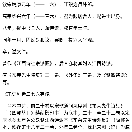
钦宗靖康元年（一一二六），迁职方员外郎。
高宗绍兴六年（一一三六），召为起居舍人，赐进士出身。
八年，擢中书舍人，兼侍读，权直学士院。
同年十月，因反对和议，罢职，提兴太平观。
卒，谥文清。
曾作《江西诗社宗派图》，后人亦将其附入江西诗派。
有《东莱先生诗集》二十卷、《外集》三卷，及《紫微诗话》
等。
《宋史》卷三七六有传。
吕本中诗，前二十卷以宋乾道间沈度刻《东莱先生诗集》
（《四部丛刊》续编影印本）为底本；二十一至二十三卷以宋
庆地多五年黄汝嘉刻江西诗派本《东莱先生诗外集》（简称黄
本，残存第十八至二十卷，外集三卷全，藏北京图书馆）为底