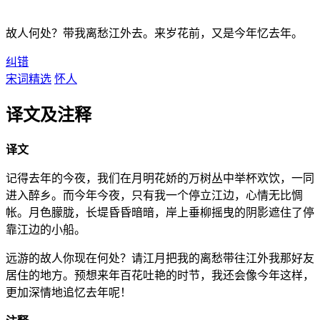
故人何处？带我离愁江外去。来岁花前，又是今年忆去年。
纠错
宋词精选
怀人
译文及注释
译文
记得去年的今夜，我们在月明花娇的万树丛中举杯欢饮，一同
进入醉乡。而今年今夜，只有我一个停立江边，心情无比惆
帐。月色朦胧，长堤昏昏暗暗，岸上垂柳摇曳的阴影遮住了停
靠江边的小船。
远游的故人你现在何处？请江月把我的离愁带往江外我那好友
居住的地方。预想来年百花吐艳的时节，我还会像今年这样，
更加深情地追忆去年呢！