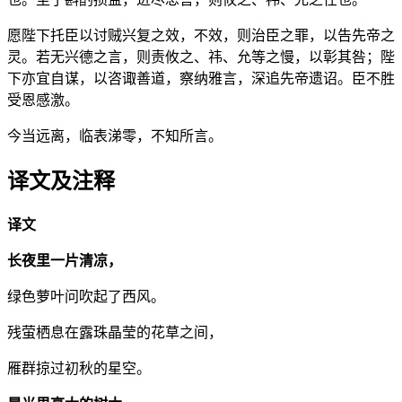
愿陛下托臣以讨贼兴复之效，不效，则治臣之罪，以告先帝之
灵。若无兴德之言，则责攸之、祎、允等之慢，以彰其咎；陛
下亦宜自谋，以咨诹善道，察纳雅言，深追先帝遗诏。臣不胜
受恩感激。
今当远离，临表涕零，不知所言。
译文及注释
译文
长夜里一片清凉，
绿色萝叶问吹起了西风。
残萤栖息在露珠晶莹的花草之间，
雁群掠过初秋的星空。