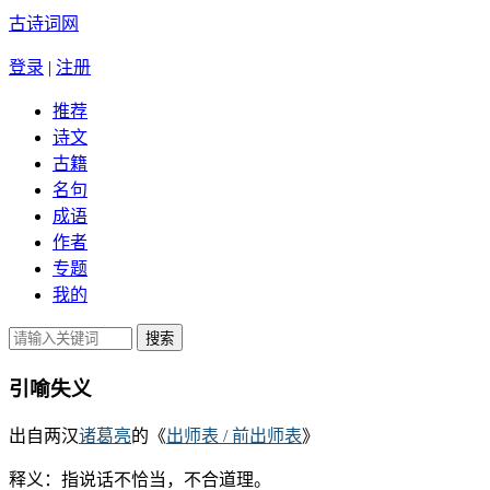
古诗词网
登录
|
注册
推荐
诗文
古籍
名句
成语
作者
专题
我的
引喻失义
出自两汉
诸葛亮
的《
出师表 / 前出师表
》
释义：指说话不恰当，不合道理。