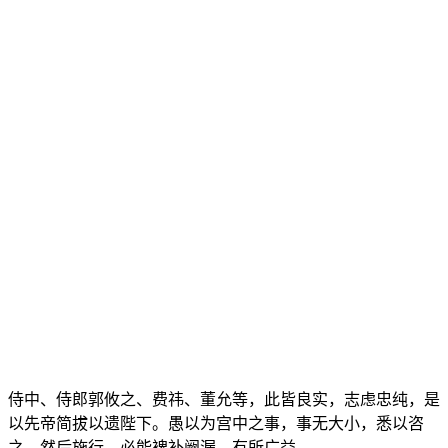
侍中、侍郎郭攸之、费祎、董允等，此皆良实，志虑忠纯，是
以先帝简拔以遗陛下。愚以为宫中之事，事无大小，悉以咨
之，然后施行，必能裨补阙漏，有所广益。