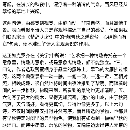
写起，在漫长的秋夜中，漂浮着一种清冷的气息。西风已经从
翠绿的草地上兴起。
这两句诗，由感觉到视觉，由静而动，非常自然，而且寓情于
景。表面看似乎诗人只是客观地描述了自己的感受，但如果我
们联系宋玉《楚辞·九辩》中的“靓青秋之遥夜兮，心缭惋而有
哀”句意，便不难理解诗人主观意识的作用。
这正如克罗齐在《美学)中所说：“艺术把一种情趣寄托在一个
意象里，情趣离意象，或是意象离情趣，都不能独立。”三、
四句，作者选取残萤栖身于晶莹的露珠上，早飞的大雁拂过银
河，这两个典型景象一动一静，一俯一仰，一远一近，互相对
照，相映成趣，很自然地将时间由夜晚推到了黎明。而随着时
间的进一步推移，拂晓来到，所看到的景物也更加清晰。五、
六句写了高大的树木，显得更加茂密，远处的山岭，由于秋高
气爽，天气晴好，看得更真切，显得也像更多了。以上六句
诗，不仅时间顺序安排得井然有序，而且所选的景物，也都具
有早秋特定时间里的典型物色，使我们有如看到一幅幅早秋的
联环画。而诗中凄清，萧瑟的景物，又隐隐透露出诗人无奈的