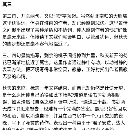
其三
第三首，开头两句，又以“悲”字领起。虽然蓟北南归的大雁离
这里还很远，但身在淮南的作者，却已经感到悲伤。这里景情
之间似乎出现了某种矛盾和不协调，使人感到作者的“悲”好像
是毫无来由。但接读下文我们就会明白，尽管雁犹远，但秋天
的脚步却还是毫不客气地临近了。
三、四句景物描写，剩余的桃子间或掉到井里，秋天新开的菊
花已渐渐地接近了篱笆。这里作者通过静中有动，以动衬静的
表现方法，把环境写得非常空灵，寂静，正好衬托出作者孤寂
无奈的心情。
秋天的来临，标志一年又将结束，而自己却仍然是仕途无望，
是什么原因使自己落得如此下场呢?难道是读书习剑两相耽
误，如孟浩然《自洛之越》诗中所说：“遑遑三十载，书剑两
无成”吗?思来想去，也难有一个完满的答案。最后只好暂且以
琴和酒，聊以消遣自持，并且在西书房中一个风雨交加的夜
晚，写下了咏贫的诗作。表现出一种类乎于“君子安贫，达人
知命”(王勃《滕王阁序》)的旷达态度，从而结束了全篇。