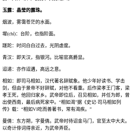
玉露：晶莹的露珠。
烟波，雾霭苍茫的水面。
墀(chí)：台阶，也指阶面。
蹉跎：时问白白过去，光阴虚度。
青汉：即天汉，指银河。比喻官高爵显。
迢递：亦作迢遘，高远之意。
相如：即司马相如，汉代著名辞赋象。他少年好读书、学击
剑，但由于景帝不好辞赋，对他不看重。后作梁孝王门客，梁
孝王死，他回归家乡。武帝即位后，召见相如，并任为郎，曾
出使西南，最后病死家中。“相如渴”据《史记·司马相如列
传》载：“相如VI吃而善著书，常有渴疾。”
曼倩：东方朔，字曼倩。武帝时待诏金马门，官至太中大夫。
以奇计俳词得亲近，为武帝弄臣。