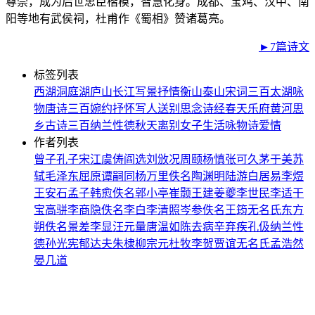
尊崇，成为后世忠臣楷模，智慧化身。成都、宝鸡、汉中、南
阳等地有武侯祠，杜甫作《蜀相》赞诸葛亮。
►7篇诗文
标签列表
西湖
洞庭湖
庐山
长江
写景
抒情
衡山
泰山
宋词三百
太湖
咏
物
唐诗三百
婉约
抒怀
写人
送别
思念
诗经
春天
乐府
黄河
思
乡
古诗三百
纳兰性德
秋天
离别
女子
生活
咏物诗
爱情
作者列表
曾子
孔子
宋江
虞俦
阎选
刘攽
况周颐
杨慎
张可久
茅于美
苏
轼
毛泽东
屈原
谭嗣同
杨万里
佚名
陶渊明
陆游
白居易
李煜
王安石
孟子
韩愈
佚名
郭小亭
崔颢
王建
姜夔
李世民
李适
干
宝
高骈
李商隐
佚名
李白
李清照
岑参
佚名
王筠
无名氏
东方
朔
佚名
景差
李显
汪元量
唐温如
陈去病
辛弃疾
孔伋
纳兰性
德
孙光宪
郁达夫
朱棣
柳宗元
杜牧
李贺
贾谊
无名氏
孟浩然
晏几道