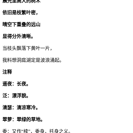
晨光里高大的树木
依旧是枝繁叶密，
晴空下重叠的远山
显得分外清晰。
当枝头飘落下黄叶一片，
我料想洞庭湖定是波浪涌起。
注释
遥夜：长夜。
泛：漂浮貌。
清瑟：清凉寒冷。
翠萝：翠绿的草地。
委：又作“椟”，委身，托身之义。