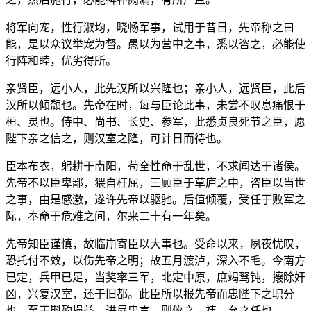
将军向宠，性行淑均，晓畅军事，试用于昔日，先帝称之曰
能，是以众议举宠为督。愚以为营中之事，悉以咨之，必能使
行阵和睦，优劣得所。
亲贤臣，远小人，此先汉所以兴隆也；亲小人，远贤臣，此后
汉所以倾颓也。先帝在时，每与臣论此事，未尝不叹息痛恨于
桓、灵也。侍中、尚书、长史、参军，此悉贞良死节之臣，愿
陛下亲之信之，则汉室之隆，可计日而待也。
臣本布衣，躬耕于南阳，苟全性命于乱世，不求闻达于诸侯。
先帝不以臣卑鄙，猥自枉屈，三顾臣于草庐之中，咨臣以当世
之事，由是感激，遂许先帝以驱驰。后值倾覆，受任于败军之
际，奉命于危难之间，尔来二十有一年矣。
先帝知臣谨慎，故临崩寄臣以大事也。受命以来，夙夜忧叹，
恐托付不效，以伤先帝之明；故五月渡泸，深入不毛。今南方
已定，兵甲已足，当奖率三军，北定中原，庶竭驽钝，攘除奸
凶，兴复汉室，还于旧都。此臣所以报先帝而忠陛下之职分
也。至于斟酌损益，进尽忠言，则攸之、祎、允之任也。