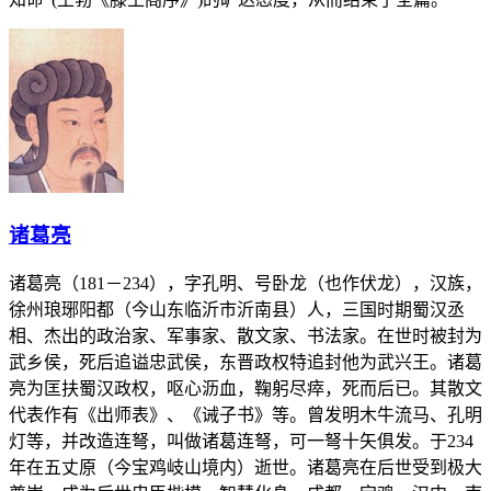
诸葛亮
诸葛亮（181－234），字孔明、号卧龙（也作伏龙），汉族，
徐州琅琊阳都（今山东临沂市沂南县）人，三国时期蜀汉丞
相、杰出的政治家、军事家、散文家、书法家。在世时被封为
武乡侯，死后追谥忠武侯，东晋政权特追封他为武兴王。诸葛
亮为匡扶蜀汉政权，呕心沥血，鞠躬尽瘁，死而后已。其散文
代表作有《出师表》、《诫子书》等。曾发明木牛流马、孔明
灯等，并改造连弩，叫做诸葛连弩，可一弩十矢俱发。于234
年在五丈原（今宝鸡岐山境内）逝世。诸葛亮在后世受到极大