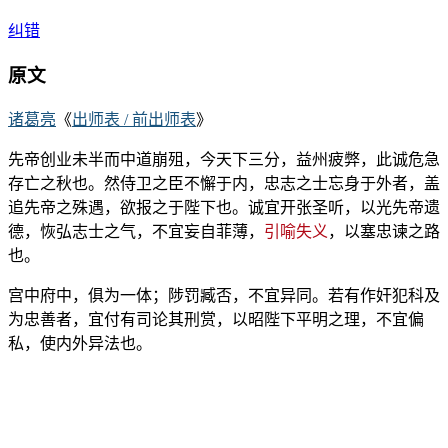
纠错
原文
诸葛亮
《
出师表 / 前出师表
》
先帝创业未半而中道崩殂，今天下三分，益州疲弊，此诚危急
存亡之秋也。然侍卫之臣不懈于内，忠志之士忘身于外者，盖
追先帝之殊遇，欲报之于陛下也。诚宜开张圣听，以光先帝遗
德，恢弘志士之气，不宜妄自菲薄，
引喻失义
，以塞忠谏之路
也。
宫中府中，俱为一体；陟罚臧否，不宜异同。若有作奸犯科及
为忠善者，宜付有司论其刑赏，以昭陛下平明之理，不宜偏
私，使内外异法也。