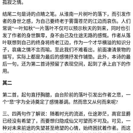
孤寂之情。
结尾二句是诗的点睛之笔。从淮南一片树叶的落下，而引发作
者的身世之感，为自己要终老于雾霭苍茫的江边而哀伤。人们
常说“一叶知秋”一片落叶不仅可以预示秋天的到来，同时也引
发了作者的身世飘零，身不由己及仕途无路的感慨。作者从落
叶联想到自己的终身将终老江边，作为一个才华横溢的知识分
子，哀痛之情不言而喻。至此我们不难看出，前面凄清景物的
描写，实际上都是为最后的感情抒发作铺垫。此外，本诗的最
后一句，还为第二首诗预留了表现空间，起到了承上启下的作
用。
其二
第二首，起句直抒胸臆，由台阶前的落叶引发出作者之悲，一
个“悲”字为全诗奠定了感情基调。然而悲又从何而来呢?
三、四两句作了解说：随着时光的流逝，仕途渺茫，高官显爵
已经没有希望了，而要想归隐成仙又可望而不可及。可见，一
种对未来前途的失望甚至绝望的心情，始终困扰着作者。而这