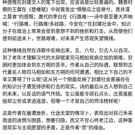
种感慨在封建文人的笔下出现，应该说是比较普遍的。魏晋时
期的王粲在《登楼赋》中就曾发出“惧匏瓜之徒悬兮，畏井渫
之莫食”的感慨；唐代的李白在《行路难>一诗中甚至要大声呐
喊：“行路难，行路难!多歧路，今安在?”在封建社会中，知识
分子在政治上常常会受到意想不到的挫折和打击，从而使他们
感到前途未卜，世路艰难，对未来产生悲观失望情绪。
这种情绪自然在诗歌中反映出来，五、六句，引古人以自况，
到了老年才理解汉代的大辞赋家司马相如贫病交加的艰难，穷
困时更加体会到东方朔的苦辛。作者从自己的际遇，联想到古
代著名人物司马相如和东方朔的坎坷遭遇，相比之下自己的不
幸又算得了什么呢?这从另一个侧面反映了封建社会普遍存在
的知识分子遭受排挤和打击的现实。诗的最后从古人想到自己
的未来，以反诘的语气作结。生公虽能令顽石点头，庄周虽能
抛却尘世追求逍遥游，但哪一个才是自己的师法榜样呢?
这是作者在屡遭挫折，仕途无望的情况卜，表现出对目己禾采
雨途的迷惘与困惑，想要归隐，而又不甘心终老江边，这种客
观现实与主观愿望的矛盾，正是作者“悲”的缘由。