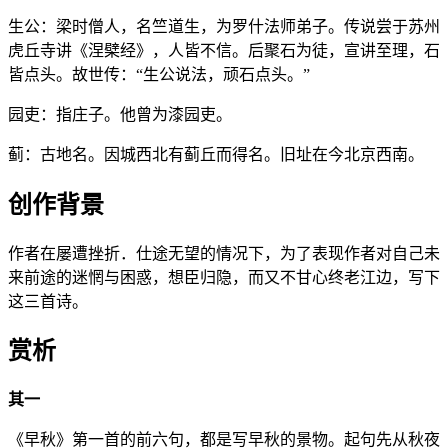
生公：梁时僧人，名竺道生，为罗什法师弟子。传说尝于苏州
虎丘寺讲《涅檗经》，人皆不信。后聚石为徒，宣讲至理，石
皆点头。故世传：“生公说法，顽石点头。”
园吏：指庄子。他曾为漆园吏。
蓟：古地名。因城西北有蓟丘而得名。旧址在今北京西南。
创作背景
作者在屡遭挫折．仕途无望的情况下，为了表现作者对自己未
来前途的迷惘与困惑，想臣归隐，而又不甘心终老江边，写下
这三首诗。
赏析
其一
《早秋》第一首的前六句，都是写早秋的景物。起句先从秋夜