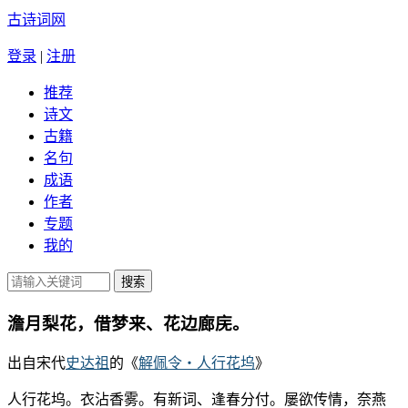
古诗词网
登录
|
注册
推荐
诗文
古籍
名句
成语
作者
专题
我的
澹月梨花，借梦来、花边廊庑。
出自宋代
史达祖
的《
解佩令・人行花坞
》
人行花坞。衣沾香雾。有新词、逢春分付。屡欲传情，奈燕