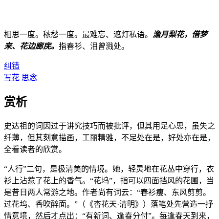
相思一度。秾愁一度。最难忘、遮灯私语。
澹月梨花，借梦
来、花边廊庑。
指春衫、泪曾溅处。
纠错
写花
思念
赏析
史达祖的词因过于讲究技巧而被批评，但其用足心思，虽失之
纤薄，但其刻意描画，工丽精雅，不足处在是，好处亦在是，
全看读者的欣赏。
“人行”二句，是极清美的情境。她，轻灵地在花丛中穿行，衣
衫上沾惹了花上的香气。“花坞”，指可以四面挡风的花圃，当
是昔日两人常游之地。作者尚有词云：“春衫瘦、东风剪剪。
过花坞、香吹醉面。”（《杏花天·清明》）落笔处先营造一抒
情意境，然后才点出：“有新词、逢春分付”。每逢春天到来，