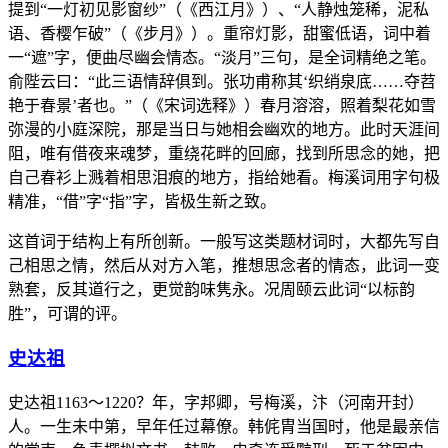
提到“一灯初见影窗纱”（《西江月》）、“人静烛笼稀，泥私
语、香樱乍破”（《步月》）。重帘灯影，甜蜜低语，词中着
一“遮”字，便曲尽幽会情态。“淡月”三句，是全词精绝之笔。
俞陛云曰：“此三语情辞俱到。张功甫称其‘织绡泉底……夺苕
艳于春景’者也。”（《宋词选释》）春月溶溶，照着梨花如雪
弥漫的小庭深院，那是当日与她相会幽欢的地方。此时天涯间
阻，唯有借夜来魂梦，重绕花畔的回廊，找到所思念的她，把
自己春衫上溅着相思泪痕的地方，指给她看。梅溪词用字句极
精准，“借”字“指”字，皆极生新之致。
这首词于结构上有所创新。一般写这类题材词时，大都先写自
己相思之情，然后从对方入笔，推想思念者的情态，此词一变
熟套，反其道行之，更觉韵味隽永。况周颐云此词“以标韵
胜”，可谓的评。
史达祖
史达祖1163～1220？年，字邦卿，号梅溪，汴（河南开封）
人。一生未中第，早年任过幕僚。韩侂胄当国时，他是最亲信