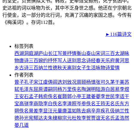
的堂吏，负责撰拟文书。韩败，史牵连受黥刑，死于贫困中。
史达祖的词以咏物为长，其中不乏身世之感。他还在宁宗朝北
行使金，这一部分的北行词，充满了沉痛的家国之感。今传有
《梅溪词》。存词112首。
►116篇诗文
标签列表
西湖
洞庭湖
庐山
长江
写景
抒情
衡山
泰山
宋词三百
太湖
咏
物
唐诗三百
婉约
抒怀
写人
送别
思念
诗经
春天
乐府
黄河
思
乡
古诗三百
纳兰性德
秋天
离别
女子
生活
咏物诗
爱情
作者列表
曾子
孔子
宋江
虞俦
阎选
刘攽
况周颐
杨慎
张可久
茅于美
苏
轼
毛泽东
屈原
谭嗣同
杨万里
佚名
陶渊明
陆游
白居易
李煜
王安石
孟子
韩愈
佚名
崔颢
郭小亭
王建
姜夔
李世民
李适
干
宝
高骈
李商隐
李白
佚名
李清照
岑参
佚名
王筠
无名氏
东方
朔
佚名
景差
李显
汪元量
唐温如
陈去病
辛弃疾
孔伋
纳兰性
德
孙光宪
郁达夫
朱棣
柳宗元
杜牧
李贺
贾谊
无名氏
孟浩然
晏几道