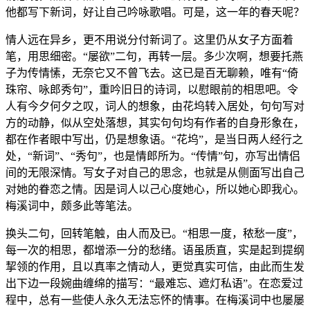
他都写下新词，好让自己吟咏歌唱。可是，这一年的春天呢？
情人远在异乡，更不用说分付新词了。这里仍从女子方面着
笔，用思细密。“屡欲”二句，再转一层。多少次啊，想要托燕
子为传情愫，无奈它又不曾飞去。这已是百无聊赖，唯有“倚
珠帘、咏郎秀句”，重吟旧日的诗词，以慰眼前的相思吧。令
人有今夕何夕之叹，词人的想象，由花坞转入居处，句句写对
方的动静，似从空处落想，其实句句均有作者的自身形象在，
都在作者眼中写出，仍是想象语。“花坞”，是当日两人经行之
处，“新词”、“秀句”，也是情郎所为。“传情”句，亦写出情侣
间的无限深情。写女子对自己的思念，也就是从侧面写出自己
对她的眷恋之情。因是词人以己心度她心，所以她心即我心。
梅溪词中，颇多此等笔法。
换头二句，回转笔触，由人而及已。“相思一度，秾愁一度”，
每一次的相思，都增添一分的愁绪。语虽质直，实是起到提纲
挈领的作用，且以真率之情动人，更觉真实可信，由此而生发
出下边一段婉曲缠绵的描写：“最难忘、遮灯私语”。在恋爱过
程中，总有一些使人永久无法忘怀的情事。在梅溪词中也屡屡