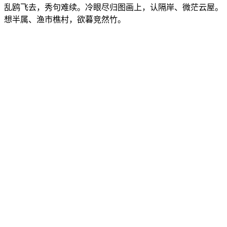
乱鸥飞去，秀句难续。冷眼尽归图画上，认隔岸、微茫云屋。
想半属、渔市樵村，欲暮竞然竹。