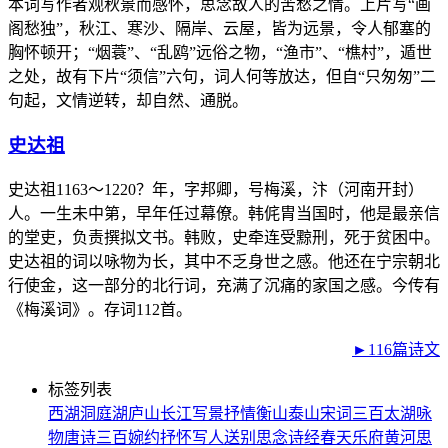
本词写作者观秋景而感怀，思念故人的苦愁之情。上片写“画
阁愁独”，秋江、寒沙、隔岸、云屋，皆为远景，令人郁塞的
胸怀顿开；“烟蓑”、“乱鸥”远俗之物，“渔市”、“樵村”，遁世
之处，故有下片“须信”六句，词人何等放达，但自“只匆匆”二
句起，文情逆转，却自然、通脱。
史达祖
史达祖1163～1220？年，字邦卿，号梅溪，汴（河南开封）
人。一生未中第，早年任过幕僚。韩侂胄当国时，他是最亲信
的堂吏，负责撰拟文书。韩败，史牵连受黥刑，死于贫困中。
史达祖的词以咏物为长，其中不乏身世之感。他还在宁宗朝北
行使金，这一部分的北行词，充满了沉痛的家国之感。今传有
《梅溪词》。存词112首。
►116篇诗文
标签列表
西湖
洞庭湖
庐山
长江
写景
抒情
衡山
泰山
宋词三百
太湖
咏
物
唐诗三百
婉约
抒怀
写人
送别
思念
诗经
春天
乐府
黄河
思