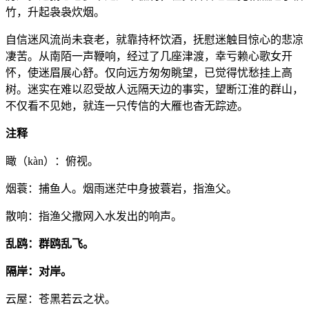
竹，升起袅袅炊烟。
自信迷风流尚未衰老，就靠持杯饮酒，抚慰迷触目惊心的悲凉
凄苦。从南陌一声鞭响，经过了几座津渡，幸亏赖心歌女开
怀，使迷眉展心舒。仅向远方匆匆眺望，已觉得忧愁挂上高
树。迷实在难以忍受故人远隔天边的事实，望断江淮的群山，
不仅看不见她，就连一只传信的大雁也杳无踪迹。
注释
瞰（kàn）：俯视。
烟蓑：捕鱼人。烟雨迷茫中身披蓑岩，指渔父。
散响：指渔父撒网入水发出的响声。
乱鸥：群鸥乱飞。
隔岸：对岸。
云屋：苍黑若云之状。