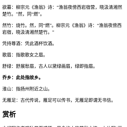
欲暮：柳宗元《渔翁》诗：“渔翁夜傍西岩宿营，晓汲清湘然
楚竹。”然，同“燃”。
然竹：烧竹。然，同“燃”。柳宗元《渔翁》诗：“渔翁夜傍西
岩宿，晓汲清湘然楚竹。”
凭持尊酒：凭此酒杯饮酒。
歌眉：指歌歌女之眉。
舒绿：舒展愁眉，古人以黛绿画眉，绿即指眉。
乔乡：此处指故乡。
淮山：指扬州附近之山。
无雁足：古代传说，雁足可以传书，无雁足即谓无书信。
赏析