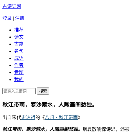
古诗词网
登录
|
注册
推荐
诗文
古籍
名句
成语
作者
专题
我的
秋江带雨，寒沙萦水，人瞰画阁愁独。
出自宋代
史达祖
的《
八归・秋江带雨
》
秋江带雨，寒沙萦水，人瞰画阁愁独。
烟蓑散响惊诗思，还被