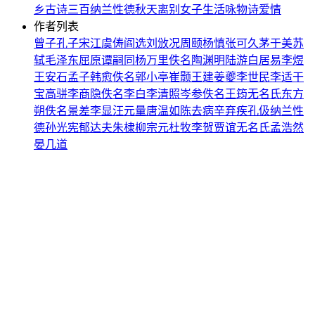
乡
古诗三百
纳兰性德
秋天
离别
女子
生活
咏物诗
爱情
作者列表
曾子
孔子
宋江
虞俦
阎选
刘攽
况周颐
杨慎
张可久
茅于美
苏
轼
毛泽东
屈原
谭嗣同
杨万里
佚名
陶渊明
陆游
白居易
李煜
王安石
孟子
韩愈
佚名
郭小亭
崔颢
王建
姜夔
李世民
李适
干
宝
高骈
李商隐
佚名
李白
李清照
岑参
佚名
王筠
无名氏
东方
朔
佚名
景差
李显
汪元量
唐温如
陈去病
辛弃疾
孔伋
纳兰性
德
孙光宪
郁达夫
朱棣
柳宗元
杜牧
李贺
贾谊
无名氏
孟浩然
晏几道