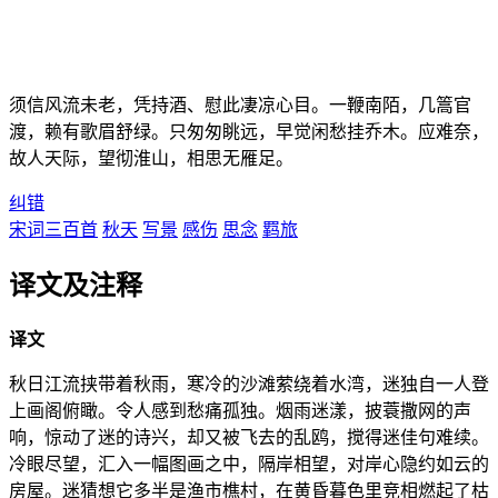
须信风流未老，凭持酒、慰此凄凉心目。一鞭南陌，几篙官
渡，赖有歌眉舒绿。只匆匆眺远，早觉闲愁挂乔木。应难奈，
故人天际，望彻淮山，相思无雁足。
纠错
宋词三百首
秋天
写景
感伤
思念
羁旅
译文及注释
译文
秋日江流挟带着秋雨，寒冷的沙滩萦绕着水湾，迷独自一人登
上画阁俯瞰。令人感到愁痛孤独。烟雨迷漾，披蓑撒网的声
响，惊动了迷的诗兴，却又被飞去的乱鸥，搅得迷佳句难续。
冷眼尽望，汇入一幅图画之中，隔岸相望，对岸心隐约如云的
房屋。迷猜想它多半是渔市樵村，在黄昏暮色里竞相燃起了枯