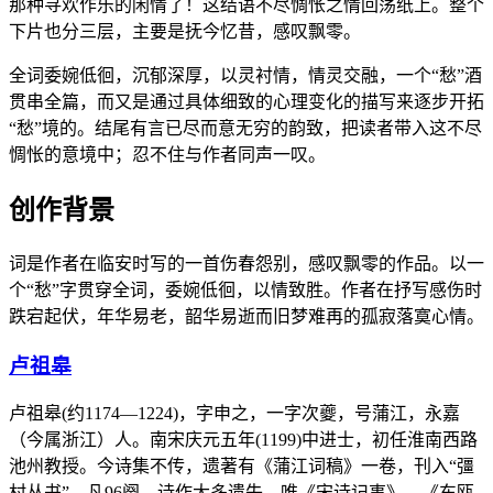
那种寻欢作乐的闲情了！这结语不尽惆怅之情回荡纸上。整个
下片也分三层，主要是抚今忆昔，感叹飘零。
全词委婉低徊，沉郁深厚，以灵衬情，情灵交融，一个“愁”酒
贯串全篇，而又是通过具体细致的心理变化的描写来逐步开拓
“愁”境的。结尾有言已尽而意无穷的韵致，把读者带入这不尽
惆怅的意境中；忍不住与作者同声一叹。
创作背景
词是作者在临安时写的一首伤春怨别，感叹飘零的作品。以一
个“愁”字贯穿全词，委婉低徊，以情致胜。作者在抒写感伤时
跌宕起伏，年华易老，韶华易逝而旧梦难再的孤寂落寞心情。
卢祖皋
卢祖皋(约1174—1224)，字申之，一字次夔，号蒲江，永嘉
（今属浙江）人。南宋庆元五年(1199)中进士，初任淮南西路
池州教授。今诗集不传，遗著有《蒲江词稿》一卷，刊入“彊
村丛书”，凡96阕。诗作大多遗失，唯《宋诗记事》、《东瓯