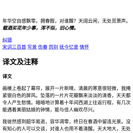
年华空自感飘零。拥春酲，对谁醒？天阔云闲，无处觅箫声。
载酒买花年少事，浑不似，旧心情。
纠错
宋词三百首
写景
伤春
怨别
抚今忆昔
情怀
译文及注释
译文
画楼上卷起了幕帘，展开一片新晴，清晨的寒意很轻微，我掩
紧银白色的屏风。坠落的一片片花瓣飘来淡淡的清香，天天都
令人产生愁情。暗暗地计算着十年间西湖上往返行程，有几次
能遇着美丽姑娘的钟情，能与佳人幽欢尽兴。
我徙然感到韶华易逝，容华凋零，终日在春酒中留连光景。没
有知心的人可以交谈，对谁人也用不着清醒。天大地大，无处