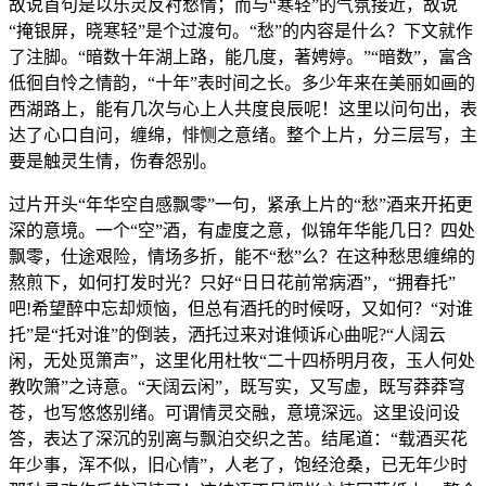
故说首句是以乐灵反衬愁情；而与“寒轻”的气氛接近，故说
“掩银屏，晓寒轻”是个过渡句。“愁”的内容是什么？下文就作
了注脚。“暗数十年湖上路，能几度，著娉婷。”“暗数”，富含
低徊自怜之情韵，“十年”表时间之长。多少年来在美丽如画的
西湖路上，能有几次与心上人共度良辰呢！这里以问句出，表
达了心口自问，缠绵，悱恻之意绪。整个上片，分三层写，主
要是触灵生情，伤春怨别。
过片开头“年华空自感飘零”一句，紧承上片的“愁”酒来开拓更
深的意境。一个“空”酒，有虚度之意，似锦年华能几日？四处
飘零，仕途艰险，情场多折，能不“愁”么？在这种愁思缠绵的
熬煎下，如何打发时光？只好“日日花前常病酒”，“拥春托”
吧!希望醉中忘却烦恼，但总有酒托的时候呀，又如何？“对谁
托”是“托对谁”的倒装，洒托过来对谁倾诉心曲呢?“人阔云
闲，无处觅箫声”，这里化用杜牧“二十四桥明月夜，玉人何处
教吹箫”之诗意。“天阔云闲”，既写实，又写虚，既写莽莽穹
苍，也写悠悠别绪。可谓情灵交融，意境深远。这里设问设
答，表达了深沉的别离与飘泊交织之苦。结尾道：“载酒买花
年少事，浑不似，旧心情”，人老了，饱经沧桑，已无年少时