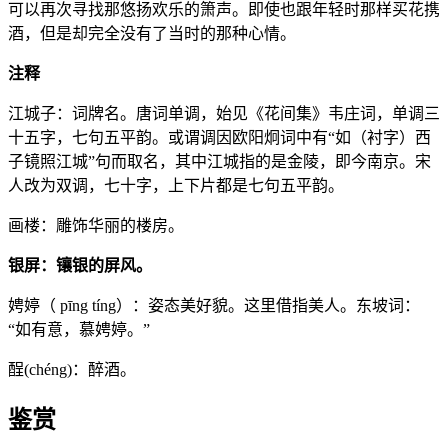
可以再次寻找那悠扬欢乐的箫声。即使也跟年轻时那样买花携
酒，但是却完全没有了当时的那种心情。
注释
江城子：词牌名。唐词单调，始见《花间集》韦庄词，单调三
十五字，七句五平韵。或谓调因欧阳炯词中有“如（衬字）西
子镜照江城”句而取名，其中江城指的是金陵，即今南京。宋
人改为双调，七十字，上下片都是七句五平韵。
画楼：雕饰华丽的楼房。
银屏：镶银的屏风。
娉婷（ pīng tíng）：姿态美好貌。这里借指美人。东坡词：
“如有意，慕娉婷。”
酲(chéng)：醉酒。
鉴赏