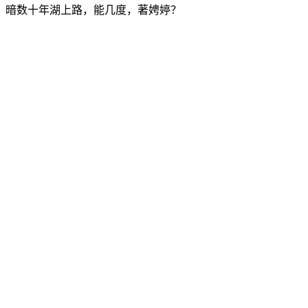
暗数十年湖上路，能几度，著娉婷？