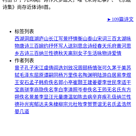
诗集》尚存近体诗8首。
►109篇诗文
标签列表
西湖
洞庭湖
庐山
长江
写景
抒情
衡山
泰山
宋词三百
太湖
咏
物
唐诗三百
婉约
抒怀
写人
送别
思念
诗经
春天
乐府
黄河
思
乡
古诗三百
纳兰性德
秋天
离别
女子
生活
咏物诗
爱情
作者列表
曾子
孔子
宋江
虞俦
阎选
刘攽
况周颐
杨慎
张可久
茅于美
苏
轼
毛泽东
屈原
谭嗣同
杨万里
佚名
陶渊明
陆游
白居易
李煜
王安石
孟子
韩愈
佚名
郭小亭
崔颢
王建
姜夔
李世民
李适
干
宝
高骈
李商隐
佚名
李白
李清照
岑参
佚名
王筠
无名氏
东方
朔
佚名
景差
李显
汪元量
唐温如
陈去病
辛弃疾
孔伋
纳兰性
德
孙光宪
郁达夫
朱棣
柳宗元
杜牧
李贺
贾谊
无名氏
孟浩然
晏几道