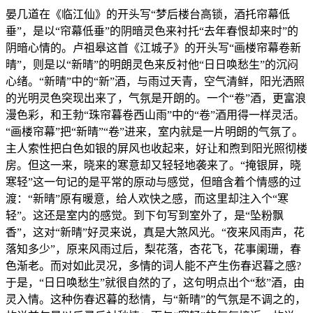
晏几道在《临江仙》的开头写“梦后楼台高锁，酒托帘幕低
垂”，是以“帘幕低垂”的阴暗灵色来衬托“去年春恨却来时”的
阴暗心情的。卢祖皋这首《江城子》的开头写“画楼帘幕卷新
晴”，则是以“新晴”的明朗灵色来反衬他“日日唤愁生”的沉闷
心绪。“新晴”中的“新”酒，与雨过天青，空气清鲜，阳光洒照
的光明灵色突现出来了，气氛是开朗的。一个“卷”酒，更富浪
漫色彩，和王勃“珠帘暮卷西山雨”中的“卷”酒用得一样灵活。
“画楼帘幕”把“新晴”“卷”进来，室内就是一片明朗的气氛了。
主人索性把白色如银的屏风也收起来，好让和煦到阳光照彻楼
房。但这一来，晓来的寒意却又轻轻地袭来了。“掩银屏，晓
寒轻”这一句记的是平常的原动与感觉，但暗含着个情感的过
渡：“新晴”原有暖意，给人欢快之感，而这里却注入个“寒
轻”。这还是室内的感觉。到下句写到室外了，是“坠粉飘
香”，这对“新晴”好灵来说，真是大煞风光。“夜来风雨声，花
落知多少”，原来风雨过后，梨花落，杏花飞，花事阑珊，春
色渐老。而对如此灵况，多情的词人能不产生伤春迟暮之感?
于是，“日日唤愁生”就很自然的了，这句明点出个“愁”酒，由
灵入情。这种伤春迟暮的愁情，与“新晴”的气氛是不调之的，