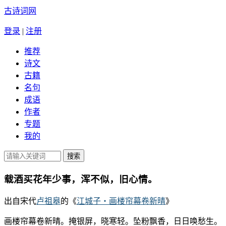
古诗词网
登录
|
注册
推荐
诗文
古籍
名句
成语
作者
专题
我的
载酒买花年少事，浑不似，旧心情。
出自宋代
卢祖皋
的《
江城子・画楼帘幕卷新晴
》
画楼帘幕卷新晴。掩银屏，晓寒轻。坠粉飘香，日日唤愁生。