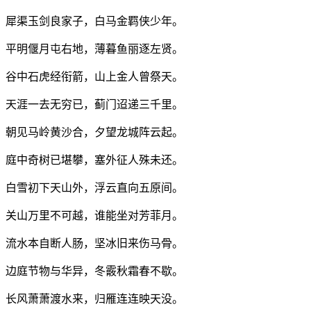
犀渠玉剑良家子，白马金羁侠少年。
平明偃月屯右地，薄暮鱼丽逐左贤。
谷中石虎经衔箭，山上金人曾祭天。
天涯一去无穷已，蓟门迢递三千里。
朝见马岭黄沙合，夕望龙城阵云起。
庭中奇树已堪攀，塞外征人殊未还。
白雪初下天山外，浮云直向五原间。
关山万里不可越，谁能坐对芳菲月。
流水本自断人肠，坚冰旧来伤马骨。
边庭节物与华异，冬霰秋霜春不歇。
长风萧萧渡水来，归雁连连映天没。