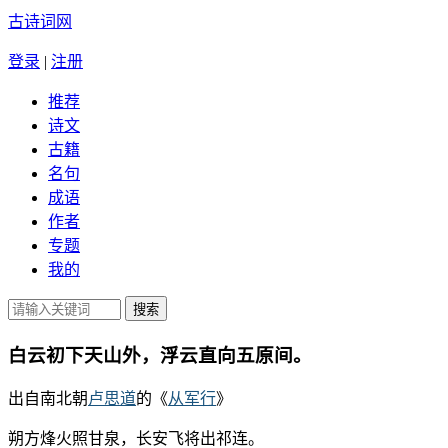
古诗词网
登录
|
注册
推荐
诗文
古籍
名句
成语
作者
专题
我的
白云初下天山外，浮云直向五原间。
出自南北朝
卢思道
的《
从军行
》
朔方烽火照甘泉，长安飞将出祁连。