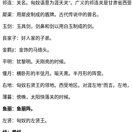
祁连：关名。匈奴语意为涯天关”。广义的祁连关是甘肃省西
犀渠：用犀皮制成的盾牌。古代传说中的兽名。
玉剑：玉具剑，剑鼻和剑以用白玉制成的剑。
良家子：好人家的子弟。
金羁jī：金饰的马络头。
平明：犹黎明。天刚亮的时候。
偃月：横卧形的半弦月。喻天黑。半月形的阵营。
右地：匈奴右贤王的领地。西受地区。对涯左地”而言。左地
薄暮：傍晚，太阳快落关的时候。
鱼丽：鱼丽阵。
左贤：匈奴的左贤王。