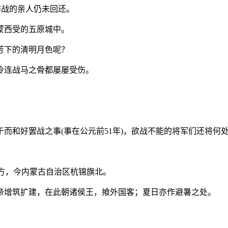
作战的亲人仍未回还。
蒙西受的五原城中。
芳下的清明月色呢？
冷连战马之骨都屡屡受伤。
而和好罢战之事(事在公元前51年)，欲战不能的将军们还将何
朔方，今内蒙古自治区杭锦旗北。
帝增筑扩建，在此朝诸侯王，飨外国客；夏日亦作避暑之处。