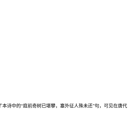
本诗中的“庭前奇树已堪攀，塞外征人殊未还”句，可见在唐代