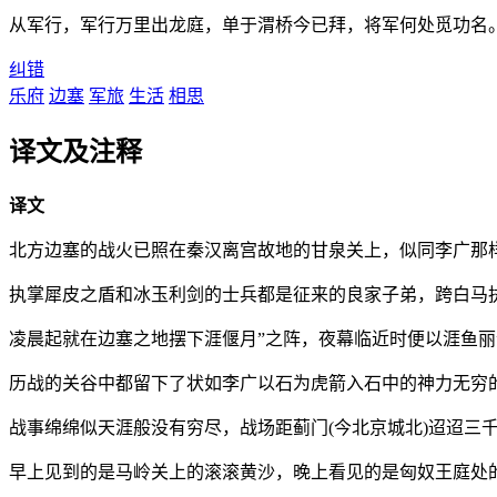
从军行，军行万里出龙庭，单于渭桥今已拜，将军何处觅功名
纠错
乐府
边塞
军旅
生活
相思
译文及注释
译文
北方边塞的战火已照在秦汉离宫故地的甘泉关上，似同李广那
执掌犀皮之盾和冰玉利剑的士兵都是征来的良家子弟，跨白马
凌晨起就在边塞之地摆下涯偃月”之阵，夜幕临近时便以涯鱼丽
历战的关谷中都留下了状如李广以石为虎箭入石中的神力无穷
战事绵绵似天涯般没有穷尽，战场距蓟门(今北京城北)迢迢三
早上见到的是马岭关上的滚滚黄沙，晚上看见的是匈奴王庭处