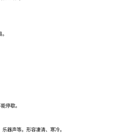
县。
不能停歇。
、乐器声等。形容凄清、寒冷。