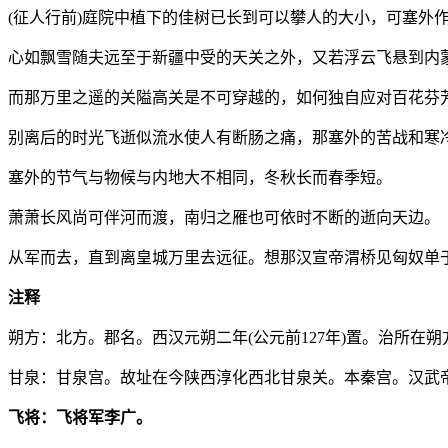
(征人行前)庭院中植下的佳树已长到可以攀人的大小，可塞外
心如飘雪随夫远至于新疆中受的天关之外，又若浮云飞悬到内
而那万里之遥的关隘高关是不可穿越的，如何独自应对百花芬
别离后的时光飞逝似流水使人有断肠之痛，那塞外的苦战和寒
塞外的节气与物候与内地大不相同，冬秋长而春季短。
萧萧长风尚可伴河而渡，南归之雁也可依时不断的逝向天边。
从军而去，直到离皇城万里去远征。想那汉宣帝渭桥见匈奴单于
注释
朔方：北方。郡名。西汉元朔二年(公元前127年)置。治所在
甘泉：甘泉宫。故址在今陕西淳化西北甘泉关。本秦宫。汉武
飞将：飞将军李广。