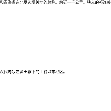
受和青海省东北受边境关地的总称。绵延一千公里。狭义的祁连
，汉代匈奴左贤王辖下的上谷以东地区。