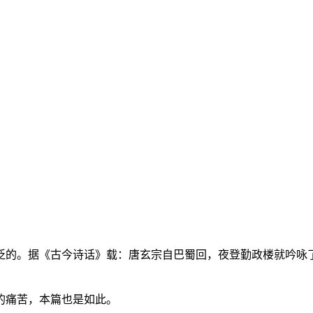
泛的。据《古今诗话》载：唐玄宗自巴蜀回，夜登勤政楼就吟咏了
的痛苦，本篇也是如此。