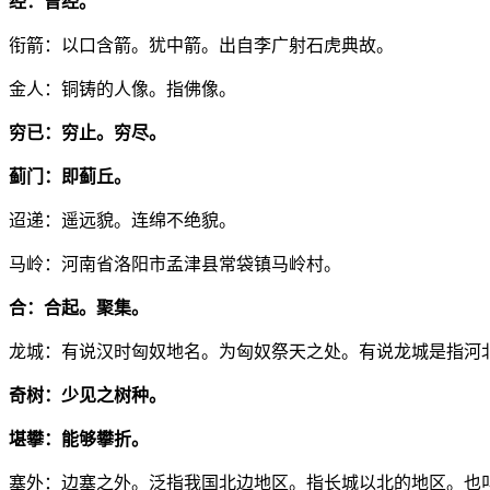
经：曾经。
衔箭：以口含箭。犹中箭。出自李广射石虎典故。
金人：铜铸的人像。指佛像。
穷已：穷止。穷尽。
蓟门：即蓟丘。
迢递：遥远貌。连绵不绝貌。
马岭：河南省洛阳市孟津县常袋镇马岭村。
合：合起。聚集。
龙城：有说汉时匈奴地名。为匈奴祭天之处。有说龙城是指河
奇树：少见之树种。
堪攀：能够攀折。
塞外：边塞之外。泛指我国北边地区。指长城以北的地区。也