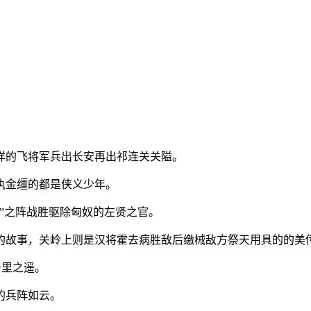
。
样的飞将军兵出长安再出祁连关关隘。
执金缰的都是侠义少年。
”之阵战胜驱除匈奴的左贤之官。
的故事，关岭上则是汉将霍去病胜敌后缴械敌方祭天用具的的美
千里之遥。
的兵阵如云。