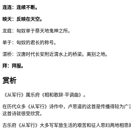
连连：连续不断。
映天：反映在天空。
龙庭：匈奴单于祭天地鬼神之所。
单于：匈奴的君长的称号。
渭桥：汉唐时代长安附近渭水上的桥梁。离别之地。
拜：拜服。
赏析
《从军行》属乐府《相和歌辞·平调曲》。
在历代众多《从军行》诗作中，卢思道的这首是传播得较为广
这首诗就很受欣赏。
古乐府《从军行》大多写军旅生活的艰苦和征人思妇两地相思