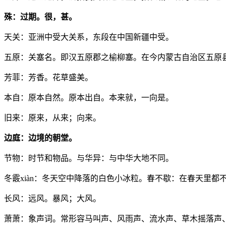
殊：过期。很，甚。
天关：亚洲中受大关系，东段在中国新疆中受。
五原：关塞名。即汉五原郡之榆柳塞。在今内蒙古自治区五原
芳菲：芳香。花草盛美。
本自：原本自然。原本出自。本来就，一向是。
旧来：原来，从来；向来。
边庭：边境的朝堂。
节物：时节和物品。与华异：与中华大地不同。
冬霰xiàn：冬天空中降落的白色小冰粒。春不歇：在春天里都
长风：远风。暴风；大风。
萧萧：象声词。常形容马叫声、风雨声、流水声、草木摇落声