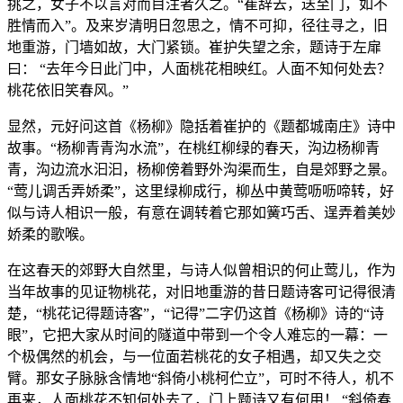
挑之，女子不以言对而目注者久之。“崔辞去，送至门，如不
胜情而入”。及来岁清明日忽思之，情不可抑，径往寻之，旧
地重游，门墙如故，大门紧锁。崔护失望之余，题诗于左扉
曰： “去年今日此门中，人面桃花相映红。人面不知何处去？
桃花依旧笑春风。”
显然，元好问这首《杨柳》隐括着崔护的《题都城南庄》诗中
故事。“杨柳青青沟水流”，在桃红柳绿的春天，沟边杨柳青
青，沟边流水汩汩，杨柳傍着野外沟渠而生，自是郊野之景。
“莺儿调舌弄娇柔”，这里绿柳成行，柳丛中黄莺呖呖啼转，好
似与诗人相识一般，有意在调转着它那如簧巧舌、逞弄着美妙
娇柔的歌喉。
在这春天的郊野大自然里，与诗人似曾相识的何止莺儿，作为
当年故事的见证物桃花，对旧地重游的昔日题诗客可记得很清
楚，“桃花记得题诗客”，“记得”二字仍这首《杨柳》诗的“诗
眼”，它把大家从时间的隧道中带到一个令人难忘的一幕：一
个极偶然的机会，与一位面若桃花的女子相遇，却又失之交
臂。那女子脉脉含情地“斜倚小桃柯伫立”，可时不待人，机不
再来，人面桃花不知何处去了，门上题诗又有何用！ “斜倚春