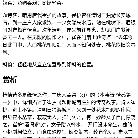
娇柔：娇媚柔弱；娇媚轻柔。
题诗客：暗用唐代崔护的故事。崔护曾在清明日独游长安城
南，到一庄户人家求饮，一少女端来水后，站在桃树下，眉眼
间对崔颇有情意。次年清明，崔又前往寻觅，却见门户紧闭，
杳无一人。在无限的惆怅之中，崔在门扇上题诗道：“去年今
日此门中，人面桃花相映红；人面不知何处去，桃花依旧笑春
风。
斜倚：轻轻地从直立位置移到倾斜的位置。
赏析
抒情诗多是缘情之作，在唐人孟棨（qǐ）的《本事诗·情感第
一》中，详细描述了崔护《题都城南庄》的传奇故事。诗人崔
护，进士不第。清明日独游城南，来到一处花木掩映的庄院，
但见花木丛萃，寂寂无人，扣门久之，有一妙龄女子自门隙窥
之，崔护“酒渴求饮”，女子赠以杯水，“开门设床命坐，独倚
小桃斜柯伫立，而意属殊厚”，妖姿媚态，绰有余妍。崔以言