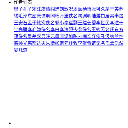
作者列表
曾子
孔子
宋江
虞俦
阎选
刘攽
况周颐
杨慎
张可久
茅于美
苏
轼
毛泽东
屈原
谭嗣同
杨万里
佚名
陶渊明
陆游
白居易
李煜
王安石
孟子
韩愈
佚名
郭小亭
崔颢
王建
姜夔
李世民
李适
干
宝
高骈
李商隐
佚名
李白
李清照
岑参
佚名
王筠
无名氏
东方
朔
佚名
景差
李显
汪元量
唐温如
陈去病
辛弃疾
孔伋
纳兰性
德
孙光宪
郁达夫
朱棣
柳宗元
杜牧
李贺
贾谊
无名氏
孟浩然
晏几道