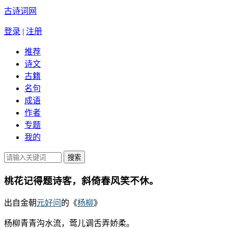
古诗词网
登录
|
注册
推荐
诗文
古籍
名句
成语
作者
专题
我的
桃花记得题诗客，斜倚春风笑不休。
出自金朝
元好问
的《
杨柳
》
杨柳青青沟水流，莺儿调舌弄娇柔。