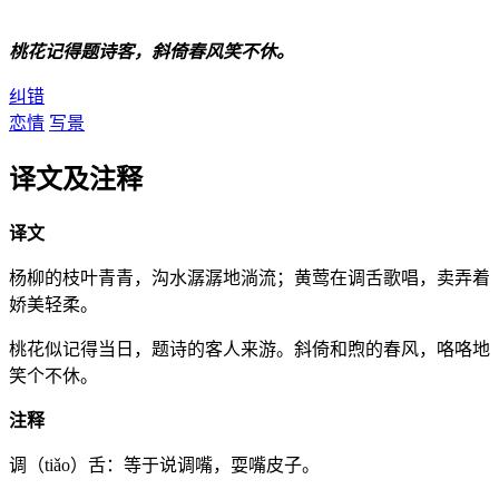
桃花记得题诗客，斜倚春风笑不休。
纠错
恋情
写景
译文及注释
译文
杨柳的枝叶青青，沟水潺潺地淌流；黄莺在调舌歌唱，卖弄着
娇美轻柔。
桃花似记得当日，题诗的客人来游。斜倚和煦的春风，咯咯地
笑个不休。
注释
调（tiǎo）舌：等于说调嘴，耍嘴皮子。