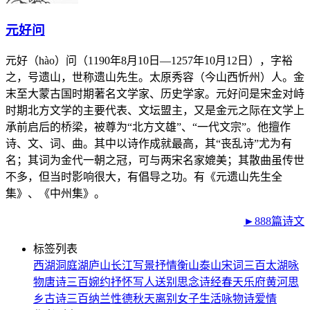
元好问
元好（hào）问（1190年8月10日—1257年10月12日），字裕
之，号遗山，世称遗山先生。太原秀容（今山西忻州）人。金
末至大蒙古国时期著名文学家、历史学家。元好问是宋金对峙
时期北方文学的主要代表、文坛盟主，又是金元之际在文学上
承前启后的桥梁，被尊为“北方文雄”、“一代文宗”。他擅作
诗、文、词、曲。其中以诗作成就最高，其“丧乱诗”尤为有
名；其词为金代一朝之冠，可与两宋名家媲美；其散曲虽传世
不多，但当时影响很大，有倡导之功。有《元遗山先生全
集》、《中州集》。
►888篇诗文
标签列表
西湖
洞庭湖
庐山
长江
写景
抒情
衡山
泰山
宋词三百
太湖
咏
物
唐诗三百
婉约
抒怀
写人
送别
思念
诗经
春天
乐府
黄河
思
乡
古诗三百
纳兰性德
秋天
离别
女子
生活
咏物诗
爱情