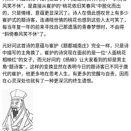
风笑不休”，是直接从崔护的“桃花依旧笑春风”中脱化而出
的，只是情绪、意蕴更显深沉了。诗人在借此感叹世上有多少
崔护式的题诗客，连通晓世情的桃花也感到这些人太可笑了，
每当年复一年的前来寻找自己那遗落的青春梦想时，不由得
“斜倚春风笑不休”了。
元好问这首诗的意蕴与崔护《题都城南庄》完全一样，只是诗
中描写的主角换了，崔护的诗突现在面前的是一位“人面桃花
相映红”的女子，而元好问的《杨柳》让大家看到的却是男主
角“题诗客”，这样的变换显然在表明今日的题诗客已不同于唐
代的崔护，他更多地在思考人生，有更多的觉醒与自责，因而
在心灵深处也就有了一种更深沉的终生遗恨。