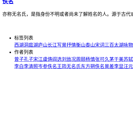
佚名
亦称无名氏，是指身份不明或者尚未了解姓名的人。源于古代
标签列表
西湖
洞庭湖
庐山
长江
写景
抒情
衡山
泰山
宋词三百
太湖
咏物
作者列表
曾子
孔子
宋江
虞俦
阎选
刘攽
况周颐
杨慎
张可久
茅于美
苏轼
李白
李清照
岑参
佚名
王筠
无名氏
东方朔
佚名
景差
李显
汪元