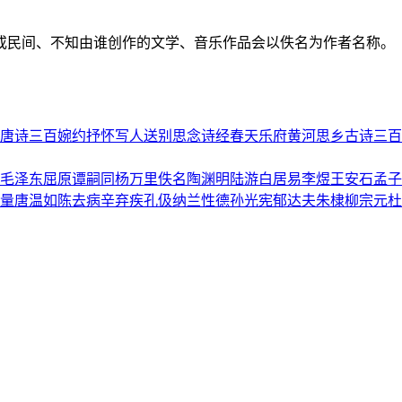
或民间、不知由谁创作的文学、音乐作品会以佚名为作者名称。
唐诗三百
婉约
抒怀
写人
送别
思念
诗经
春天
乐府
黄河
思乡
古诗三百
毛泽东
屈原
谭嗣同
杨万里
佚名
陶渊明
陆游
白居易
李煜
王安石
孟子
量
唐温如
陈去病
辛弃疾
孔伋
纳兰性德
孙光宪
郁达夫
朱棣
柳宗元
杜