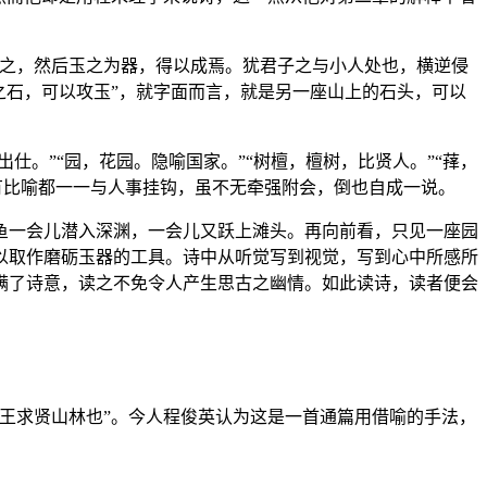
磨之，然后玉之为器，得以成焉。犹君子之与小人处也，横逆侵
之石，可以攻玉”，就字面而言，就是另一座山上的石头，可以
仕。”“园，花园。隐喻国家。”“树檀，檀树，比贤人。”“萚，
所有比喻都一一与人事挂钩，虽不无牵强附会，倒也自成一说。
鱼一会儿潜入深渊，一会儿又跃上滩头。再向前看，只见一座园
以取作磨砺玉器的工具。诗中从听觉写到视觉，写到心中所感所
满了诗意，读之不免令人产生思古之幽情。如此读诗，读者便会
王求贤山林也”。今人程俊英认为这是一首通篇用借喻的手法，