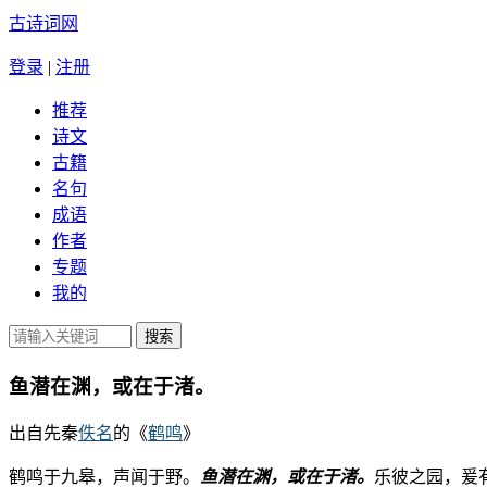
古诗词网
登录
|
注册
推荐
诗文
古籍
名句
成语
作者
专题
我的
鱼潜在渊，或在于渚。
出自先秦
佚名
的《
鹤鸣
》
鹤鸣于九皋，声闻于野。
鱼潜在渊，或在于渚。
乐彼之园，爰