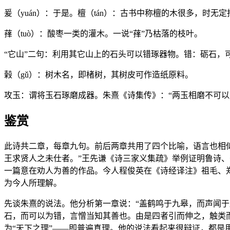
爰（yuán）：于是。檀（tán）：古书中称檀的木很多，时无
萚（tuò）：酸枣一类的灌木。一说“萚”乃枯落的枝叶。
“它山”二句：利用其它山上的石头可以错琢器物。错：砺石，
榖（gǔ）：树木名，即楮树，其树皮可作造纸原料。
攻玉：谓将玉石琢磨成器。朱熹《诗集传》：“两玉相磨不可以
鉴赏
此诗共二章，每章九句。前后两章共用了四个比喻，语言也相似
王求贤人之未仕者。”王先谦《诗三家义集疏》举例证明鲁诗、
一篇意在劝人为善的作品。今人程俊英在《诗经译注》祖毛、郑
为今人所理解。
先谈朱熹的说法。他分析第一章说：“盖鹤鸣于九皋，而声闻
石，而可以为错，言憎当知其善也。由是四者引而伸之，触类
为“天下之理”——即普遍真理。他的说法看起来很辩证，都