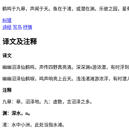
鹤鸣于九皋，声闻于天。鱼在于渚，或潜在渊。乐彼之园，爰
纠错
诗经
写鸟
抒情
译文及注释
译文
幽幽沼泽仙鹤鸣，声传四野真亮清。深深渊n游浓潜，有时浮
幽幽沼泽仙鹤唳，鸣声响亮上云天。浅浅渚滩游浓浮，有时潜
注释
九皋：皋，沼泽地。九：虚数，言沼泽之多。
渊：深水，n。
渚：水中小洲，此处当指水滩。