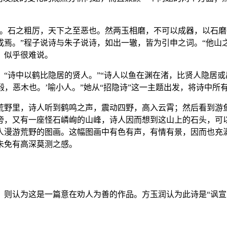
也。石之粗厉，天下之至恶也。然两玉相磨，不可以成器，以石
焉。”程子说诗与朱子说诗，如出一辙，皆为引申之词。“他山
，似乎很难说。
诗中以鹤比隐居的贤人。”“诗人以鱼在渊在渚，比贤人隐居或出
‘榖，恶木也。’喻小人。”她从“招隐诗”这一主题出发，将诗中
荒野里，诗人听到鹤鸣之声，震动四野，高入云霄；然后看到游
旁，又有一座怪石嶙峋的山峰，诗人因而想到这山上的石头，可
人漫游荒野的图画。这幅图画中有色有声，有情有景，因而也充
未免有高深莫测之感。
》则认为这是一篇意在劝人为善的作品。方玉润认为此诗是“讽宣