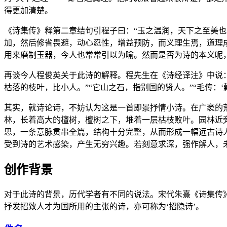
得更加清楚。
《诗集传》释第二章结句引程子曰：“玉之温润，天下之至美
加，然后修省畏避，动心忍性，增益预防，而义理生焉，道理成
用来磨制玉器，今人也常常引以为喻。然而是否为诗的本义呢
再谈今人程俊英关于此诗的解释。程先生在《诗经译注》中说：“
枯落的枝叶，比小人。”“它山之石，指别国的贤人。”“毛传：
其实，就诗论诗，不妨认为这是一首即景抒情小诗。在广袤的
林，长着高大的檀树，檀树之下，堆着一层枯枝败叶。园林近
思，一条意脉贯串全篇，结构十分完整，从而形成一幅远古诗
受到诗的艺术感染，产生无穷兴趣。若刻意求深，强作解人，
创作背景
对于此诗的背景，历代学者有不同的说法。宋代朱熹《诗集传
抒发招致人才为国所用的主张的诗，亦可称为‘招隐诗’。