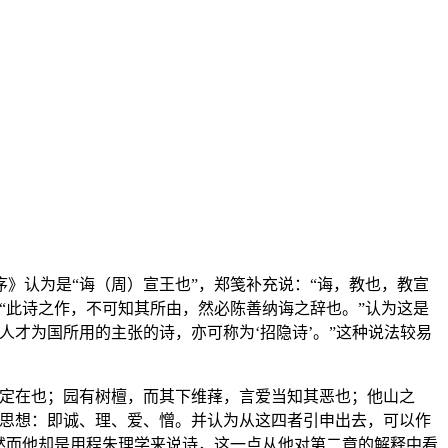
》认为是“诲（周）宣王也”，郑笺补充说：“诲，教也，教宣
“此诗之作，不可知其所由，然必陈善纳诲之辞也。”认为这是
才为国所用的主张的诗，亦可称为‘招隐诗’。”这种说法较易
无定在也；园有树檀，而其下维萚，言爱当知其恶也；他山之
种思想：即诚、理、爱、憎。并认为从这四者引申出去，可以作
然而他却是用程朱理学来说诗，这一点从他对第二章的解释中看