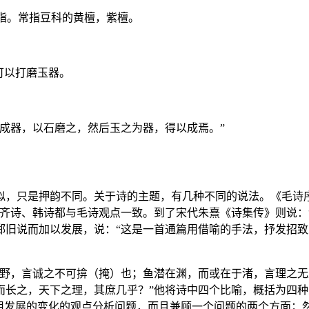
定指。常指豆科的黄檀，紫檀。
可以打磨玉器。
成器，以石磨之，然后玉之为器，得以成焉。”
，只是押韵不同。关于诗的主题，有几种不同的说法。《毛诗序
齐诗、韩诗都与毛诗观点一致。到了宋代朱熹《诗集传》则说：
旧说而加以发展，说：“这是一首通篇用借喻的手法，抒发招致人
于野，言诚之不可揜（掩）也；鱼潜在渊，而或在于渚，言理之
而长之，天下之理，其庶几乎？”他将诗中四个比喻，概括为四
是用发展的变化的观点分析问题，而且兼顾一个问题的两个方面；