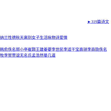
►319篇诗文
纳兰性德
秋天
离别
女子
生活
咏物诗
爱情
韩愈
佚名
郭小亭
崔颢
王建
姜夔
李世民
李适
干宝
高骈
李商隐
佚名
牧
李贺
贾谊
无名氏
孟浩然
晏几道