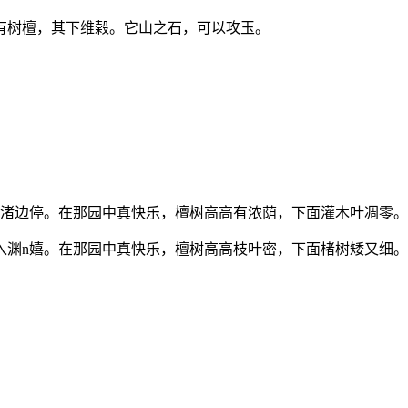
有树檀，其下维榖。它山之石，可以攻玉。
到渚边停。在那园中真快乐，檀树高高有浓荫，下面灌木叶凋零
入渊n嬉。在那园中真快乐，檀树高高枝叶密，下面楮树矮又细