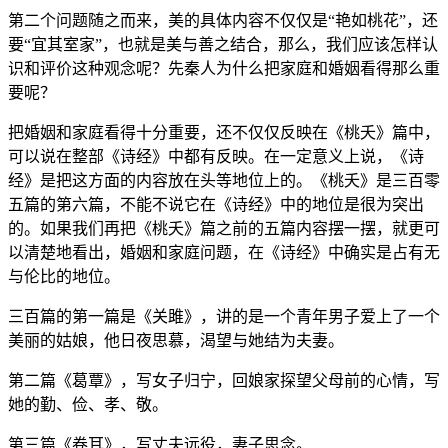
第二个问题随之而来，美的具体内容不仅仅是“艳如桃花”，还
要“宜其室家”，也就是美与善之结合，那么，我们应该怎样认
识和评价这种观念呢？先秦人为什么把家庭和婚姻看得那么重
要呢？
把婚姻和家庭看得十分重要，还不仅仅反映在《桃夭》篇中，
可以说在整部《诗经》中都有反映。在一定意义上说，《诗
经》是把这方面的内容放在头等地位上的。《桃夭》是三百零
五篇的第六篇，不能不说它在《诗经》中的地位是很为突出
的。如果我们再把《桃夭》篇之前的五篇内容摆一摆，就更可
以清楚地看出，婚姻和家庭问题，在《诗经》中确实是占有无
与伦比的地位。
三百篇的第一篇是《关雎》，讲的是一个青年男子爱上了一个
美丽的姑娘，他日夜思慕，渴望与她结为夫妻。
第二篇《葛覃》，写女子归宁，回娘家探望父母前的心情，写
她的勤、俭、孝、敬。
第三篇《卷耳》，写丈夫远役，妻子思念。