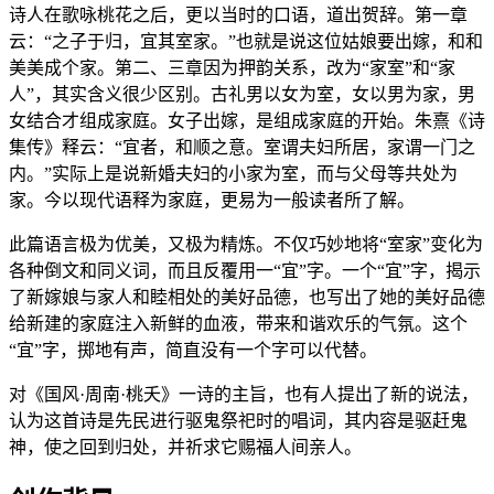
诗人在歌咏桃花之后，更以当时的口语，道出贺辞。第一章
云：“之子于归，宜其室家。”也就是说这位姑娘要出嫁，和和
美美成个家。第二、三章因为押韵关系，改为“家室”和“家
人”，其实含义很少区别。古礼男以女为室，女以男为家，男
女结合才组成家庭。女子出嫁，是组成家庭的开始。朱熹《诗
集传》释云：“宜者，和顺之意。室谓夫妇所居，家谓一门之
内。”实际上是说新婚夫妇的小家为室，而与父母等共处为
家。今以现代语释为家庭，更易为一般读者所了解。
此篇语言极为优美，又极为精炼。不仅巧妙地将“室家”变化为
各种倒文和同义词，而且反覆用一“宜”字。一个“宜”字，揭示
了新嫁娘与家人和睦相处的美好品德，也写出了她的美好品德
给新建的家庭注入新鲜的血液，带来和谐欢乐的气氛。这个
“宜”字，掷地有声，简直没有一个字可以代替。
对《国风·周南·桃夭》一诗的主旨，也有人提出了新的说法，
认为这首诗是先民进行驱鬼祭祀时的唱词，其内容是驱赶鬼
神，使之回到归处，并祈求它赐福人间亲人。