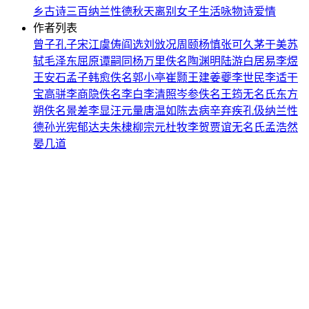
乡
古诗三百
纳兰性德
秋天
离别
女子
生活
咏物诗
爱情
作者列表
曾子
孔子
宋江
虞俦
阎选
刘攽
况周颐
杨慎
张可久
茅于美
苏
轼
毛泽东
屈原
谭嗣同
杨万里
佚名
陶渊明
陆游
白居易
李煜
王安石
孟子
韩愈
佚名
郭小亭
崔颢
王建
姜夔
李世民
李适
干
宝
高骈
李商隐
佚名
李白
李清照
岑参
佚名
王筠
无名氏
东方
朔
佚名
景差
李显
汪元量
唐温如
陈去病
辛弃疾
孔伋
纳兰性
德
孙光宪
郁达夫
朱棣
柳宗元
杜牧
李贺
贾谊
无名氏
孟浩然
晏几道