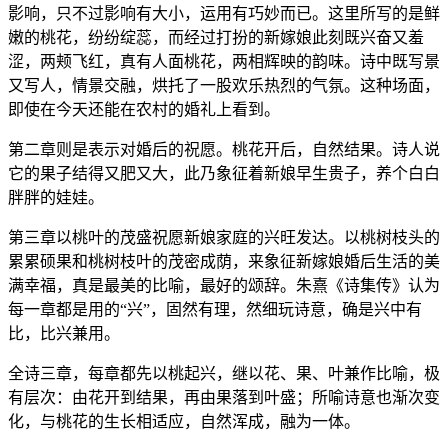
影响，只不过影响有大小，运用有巧妙而已。这里所写的是鲜
嫩的桃花，纷纷绽蕊，而经过打扮的新嫁娘此刻既兴奋又羞
涩，两颊飞红，真有人面桃花，两相辉映的韵味。诗中既写景
又写人，情景交融，烘托了一股欢乐热烈的气氛。这种场面，
即使在今天还能在农村的婚礼上看到。
第二章则是表示对婚后的祝愿。桃花开后，自然结果。诗人说
它的果子结得又肥又大，此乃象征着新娘早生贵子，养个白白
胖胖的娃娃。
第三章以桃叶的茂盛祝愿新娘家庭的兴旺发达。以桃树枝头的
累累硕果和桃树枝叶的茂密成荫，来象征新嫁娘婚后生活的美
满幸福，真是最美的比喻，最好的颂辞。朱熹《诗集传》认为
每一章都是用的“兴”，固然有理，然细玩诗意，确是兴中有
比，比兴兼用。
全诗三章，每章都先以桃起兴，继以花、果、叶兼作比喻，极
有层次：由花开到结果，再由果落到叶盛；所喻诗意也渐次变
化，与桃花的生长相适应，自然浑成，融为一体。