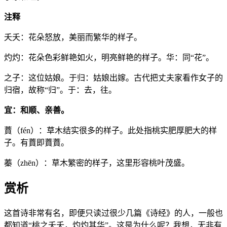
注释
夭夭：花朵怒放，美丽而繁华的样子。
灼灼：花朵色彩鲜艳如火，明亮鲜艳的样子。华：同“花”。
之子：这位姑娘。于归：姑娘出嫁。古代把丈夫家看作女子的
归宿，故称“归”。于：去，往。
宜：和顺、亲善。
蕡（fén）：草木结实很多的样子。此处指桃实肥厚肥大的样
子。有蕡即蕡蕡。
蓁（zhēn）：草木繁密的样子，这里形容桃叶茂盛。
赏析
这首诗非常有名，即便只读过很少几篇《诗经》的人，一般也
都知道“桃之夭夭，灼灼其华”。这是为什么呢？我想，无非有