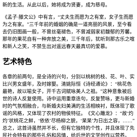
新的生活。从此以后，她将成为贤妻，成为慈母。
《孟子·滕文公》中有言，“丈夫生而愿为之有室，女子生而愿
为之有家。”三千年前的婚姻的确是一道亮丽的风景，至今看
去仍旧图画一般，不曾丝毫褪色，不曾减弱家初馥郁的芳馨。
那年的果花自有一种奔放之美，三千年后，犹听到那古乐之喧
和新人之笑，不禁生出对遥远春天最真切的爱慕。
艺术特色
各章的前两句，是全诗的兴句，分别以桃树的枝、花、叶、实
比兴男女盛年，及时嫁娶。清姚际恒《诗经通论》：“桃花色
最艳，故以喻女子，开千古词赋咏美人之祖。”这种意象被后
世的诗人反复使用。诗中运用重章迭句，反复赞咏，更与新婚
时的气氛相融合，与新婚夫妇美满的生活相映衬，既体现了歌
谣的风格，又体现了农村的物侯特征。《文心雕龙》：“故‘灼
灼’状桃花之鲜，‘依依’尽杨柳之貌，‘杲杲’为日出之容，……”
总之，这首诗虽然并不长，但有它独特的个性，并且体现了先
民社会特有的那些礼俗和风情，给后世的文学创作以营养。