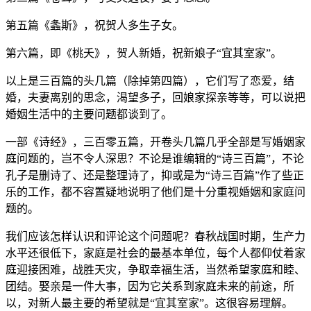
第五篇《螽斯》，祝贺人多生子女。
第六篇，即《桃夭》，贺人新婚，祝新娘子“宜其室家”。
以上是三百篇的头几篇（除掉第四篇），它们写了恋爱，结
婚，夫妻离别的思念，渴望多子，回娘家探亲等等，可以说把
婚姻生活中的主要问题都谈到了。
一部《诗经》，三百零五篇，开卷头几篇几乎全部是写婚姻家
庭问题的，岂不令人深思？不论是谁编辑的“诗三百篇”，不论
孔子是删诗了、还是整理诗了，抑或是为“诗三百篇”作了些正
乐的工作，都不容置疑地说明了他们是十分重视婚姻和家庭问
题的。
我们应该怎样认识和评论这个问题呢？春秋战国时期，生产力
水平还很低下，家庭是社会的最基本单位，每个人都仰仗着家
庭迎接困难，战胜天灾，争取幸福生活，当然希望家庭和睦、
团结。娶亲是一件大事，因为它关系到家庭未来的前途，所
以，对新人最主要的希望就是“宜其室家”。这很容易理解。