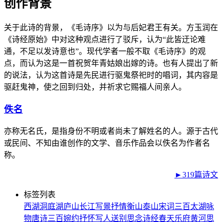
创作背景
关于此诗的背景，《毛诗序》以为与后妃君王有关。方玉润在
《诗经原始》中对这种观点进行了驳斥，认为“此皆迂论难
通，不足以发诗意也”。现代学者一般不取《毛诗序》的观
点，而认为这是一首祝贺年青姑娘出嫁的诗。也有人提出了新
的说法，认为这首诗是先民进行驱鬼祭祀时的唱词，其内容是
驱赶鬼神，使之回到归处，并祈求它赐福人间亲人。
佚名
亦称无名氏，是指身份不明或者尚未了解姓名的人。源于古代
或民间、不知由谁创作的文学、音乐作品会以佚名为作者名
称。
►319篇诗文
标签列表
西湖
洞庭湖
庐山
长江
写景
抒情
衡山
泰山
宋词三百
太湖
咏
物
唐诗三百
婉约
抒怀
写人
送别
思念
诗经
春天
乐府
黄河
思