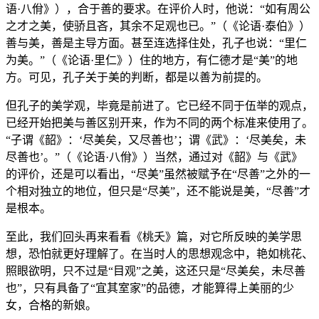
语·八佾》），合于善的要求。在评价人时，他说：“如有周公
之才之美，使骄且吝，其余不足观也已。”（《论语·泰伯》）
善与美，善是主导方面。甚至连选择住处，孔子也说：“里仁
为美。”（《论语·里仁》）住的地方，有仁德才是“美”的地
方。可见，孔子关于美的判断，都是以善为前提的。
但孔子的美学观，毕竟是前进了。它已经不同于伍举的观点，
已经开始把美与善区别开来，作为不同的两个标准来使用了。
“子谓《韶》：‘尽美矣，又尽善也’；谓《武》：‘尽美矣，未
尽善也’。”（《论语·八佾》）当然，通过对《韶》与《武》
的评价，还是可以看出，“尽美”虽然被赋予在“尽善”之外的一
个相对独立的地位，但只是“尽美”，还不能说是美，“尽善”才
是根本。
至此，我们回头再来看看《桃夭》篇，对它所反映的美学思
想，恐怕就更好理解了。在当时人的思想观念中，艳如桃花、
照眼欲明，只不过是“目观”之美，这还只是“尽美矣，未尽善
也”，只有具备了“宜其室家”的品德，才能算得上美丽的少
女，合格的新娘。