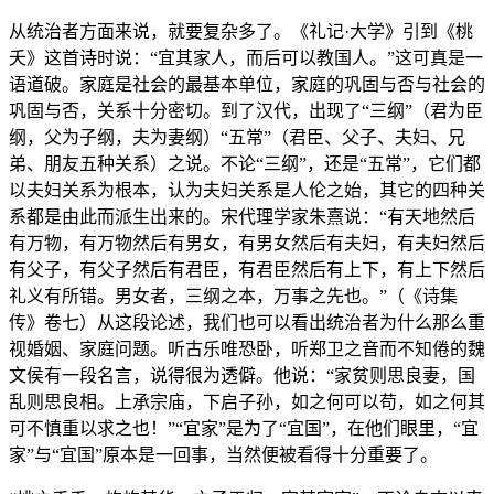
从统治者方面来说，就要复杂多了。《礼记·大学》引到《桃
夭》这首诗时说：“宜其家人，而后可以教国人。”这可真是一
语道破。家庭是社会的最基本单位，家庭的巩固与否与社会的
巩固与否，关系十分密切。到了汉代，出现了“三纲”（君为臣
纲，父为子纲，夫为妻纲）“五常”（君臣、父子、夫妇、兄
弟、朋友五种关系）之说。不论“三纲”，还是“五常”，它们都
以夫妇关系为根本，认为夫妇关系是人伦之始，其它的四种关
系都是由此而派生出来的。宋代理学家朱熹说：“有天地然后
有万物，有万物然后有男女，有男女然后有夫妇，有夫妇然后
有父子，有父子然后有君臣，有君臣然后有上下，有上下然后
礼义有所错。男女者，三纲之本，万事之先也。”（《诗集
传》卷七）从这段论述，我们也可以看出统治者为什么那么重
视婚姻、家庭问题。听古乐唯恐卧，听郑卫之音而不知倦的魏
文侯有一段名言，说得很为透僻。他说：“家贫则思良妻，国
乱则思良相。上承宗庙，下启子孙，如之何可以苟，如之何其
可不慎重以求之也！”“宜家”是为了“宜国”，在他们眼里，“宜
家”与“宜国”原本是一回事，当然便被看得十分重要了。