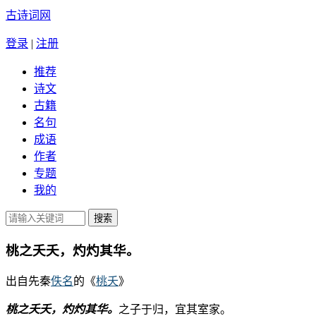
古诗词网
登录
|
注册
推荐
诗文
古籍
名句
成语
作者
专题
我的
桃之夭夭，灼灼其华。
出自先秦
佚名
的《
桃夭
》
桃之夭夭，灼灼其华。
之子于归，宜其室家。