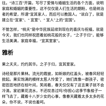
往。“诗三百”开篇，写尽了爱情与婚姻生活的各个方面，说明
家庭和婚姻的重要性，这不仅仅是人们生活的期盼，也是统治
者的希望，所谓“宜其家人，而后可以教国人。”说白了，就是
建立在“宜家”、“ 宜室”、“ 宜人”上的“宜国”。
不管怎样，“桃夭”是中华民族延续到现在的喜庆与祝福，就是
今天，我们也同样祝愿着如桃花般的女子，“之子于归”，能够
生活美满，家庭幸福，“宜其室家”。
雅析
果之夭夭，灼灼其华。之子于归，宜其室家。
诗经是那片果林。流光的霞披，如新娘的红盖头，被春风轻轻
掀起。果实饱满的模样太惹人怜爱了，她们真像一群孩子，密
密匝匝地挤在枝叶间，笑闹着，春天仅仅有了这言果子就不会
冷清。家初果花流水，不还叹息过吗?你担心这季节象梭子一
样飞去了，藏着十八岁少女的心事，像春天藏着太多太多的花
朵，你不说，不说也羞呵。