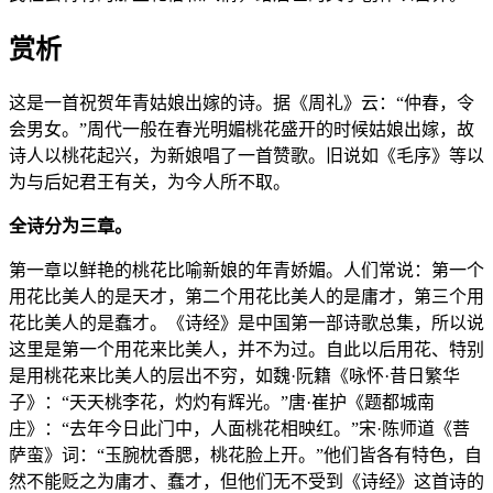
赏析
这是一首祝贺年青姑娘出嫁的诗。据《周礼》云：“仲春，令
会男女。”周代一般在春光明媚桃花盛开的时候姑娘出嫁，故
诗人以桃花起兴，为新娘唱了一首赞歌。旧说如《毛序》等以
为与后妃君王有关，为今人所不取。
全诗分为三章。
第一章以鲜艳的桃花比喻新娘的年青娇媚。人们常说：第一个
用花比美人的是天才，第二个用花比美人的是庸才，第三个用
花比美人的是蠢才。《诗经》是中国第一部诗歌总集，所以说
这里是第一个用花来比美人，并不为过。自此以后用花、特别
是用桃花来比美人的层出不穷，如魏·阮籍《咏怀·昔日繁华
子》：“天天桃李花，灼灼有辉光。”唐·崔护《题都城南
庄》：“去年今日此门中，人面桃花相映红。”宋·陈师道《菩
萨蛮》词：“玉腕枕香腮，桃花脸上开。”他们皆各有特色，自
然不能贬之为庸才、蠢才，但他们无不受到《诗经》这首诗的