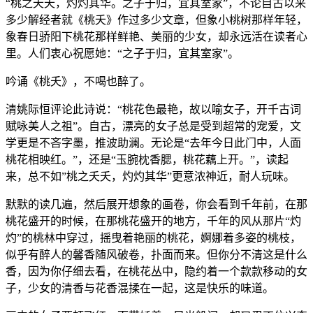
“桃之夭夭，灼灼其华。之子于归，宜其室家”，不论自古以来
多少解经者就《桃夭》作过多少文章，但象小桃树那样年轻，
象春日骄阳下桃花那样鲜艳、美丽的少女，却永远活在读者心
里。人们衷心祝愿她：“之子于归，宜其室家”。
吟诵《桃夭》，不喝也醉了。
清姚际恒评论此诗说：“桃花色最艳，故以喻女子，开千古词
赋咏美人之祖”。自古，漂亮的女子总是受到超常的宠爱，文
学更是不吝字墨，推波助澜。无论是“去年今日此门中，人面
桃花相映红。”，还是“玉腕枕香腮，桃花藕上开。”，读起
来，总不如”桃之夭夭，灼灼其华”更意浓神近，耐人玩味。
默默的读几遍，然后展开想象的画卷，你会看到千年前，在那
桃花盛开的时候，在那桃花盛开的地方，千年的风从那片“灼
灼”的桃林中穿过，摇曳着艳丽的桃花，婀娜着多姿的桃枝，
似乎有醉人的馨香随风破卷，扑面而来。但你分不清这是什么
香，因为你仔细去看，在桃花丛中，隐约着一个款款移动的女
子，少女的清香与花香混揉在一起，这是快乐的味道。