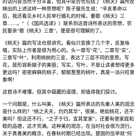
的话内容当然十分丰富，但其中是否也包括了《桃夭》篇所反
映出的上述这样一种思想呢？陈子展先生说：“辛亥革命以
后，我还看见乡村人民举行婚礼的时候，要歌《桃夭》三
章……。”（《国风选译》）联系到这首诗所表达的思想，农
民娶亲“歌《桃夭》三章”，便是很可理解的了。
《桃夭》篇的写法也很讲究。看似只变换了几个字，反复咏
唱，实际上作者是很为用心的。头一章写“花”，二章写“实”，
三章写“叶”，利用桃树的三变，表达了三层不同的意思。写
花，是形容新娘子的美丽；写实，写叶，不是让读者想得更多
更远吗？密密麻麻的桃子，郁郁葱葱的桃叶，真是一派兴旺景
象啊！
这首诗不难懂，但其中蕴藏的道理，却值得我们探讨。
一个问题是，什么叫美，《桃夭》篇所表达的先秦人美的观念
是什么样的？“桃之夭夭，灼灼其华”，很美，艳如桃花，还不
美吗？但这还不行，“之子于归，宜其室家”，还要有使家庭和
睦的品德，这才完满。这种美的观念，在当时社会很为流行。
关于真善美的概念，在春秋时期已经出现。楚国的伍举就“何