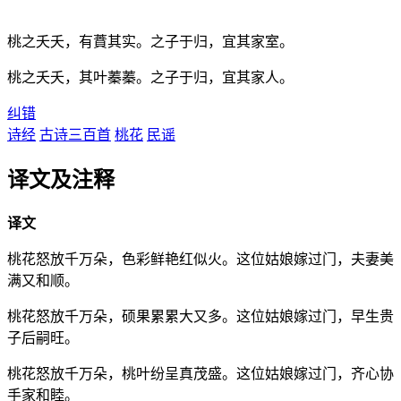
桃之夭夭，有蕡其实。之子于归，宜其家室。
桃之夭夭，其叶蓁蓁。之子于归，宜其家人。
纠错
诗经
古诗三百首
桃花
民谣
译文及注释
译文
桃花怒放千万朵，色彩鲜艳红似火。这位姑娘嫁过门，夫妻美
满又和顺。
桃花怒放千万朵，硕果累累大又多。这位姑娘嫁过门，早生贵
子后嗣旺。
桃花怒放千万朵，桃叶纷呈真茂盛。这位姑娘嫁过门，齐心协
手家和睦。