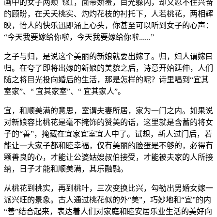
画中的女子两颊飞红，面带娇羞，目光躲闪，却又忍不住兴奋
的顾盼，在夭夭桃实、灼灼花枝的衬托下，人若桃花，两相辉
映，怡人的快乐迅即涌上心头，你甚至可以听到女子的心声：
“今天我要嫁给你啦，今天我要嫁给你啦......”
之子与归，是说这个美丽的新娘就要出嫁了。归，妇人谓嫁曰
归。在夸了即将出嫁的新娘的美貌之后，诗意开始延伸，人们
随之将目光投向婚后的生活，那是怎样的呢？诗里唱到“宜其
室家”、“ 宜其家室”、“ 宜其家人”。
宜，和顺美满的意思，室谓夫妻所居，家为一门之内。如果说
对新娘容比桃花是毫不掩饰的赞美的话，这里就是含蓄的将女
子的“善”，掩藏在宜家宜室宜人中了。试想，新人过门后，若
能让一大家子都和睦幸福，仅有美丽的脸蛋是不够的，必得有
颗善良的心，才能让公婆姑嫂叔伯接受，才能被夫家的人所接
纳，日子才能和顺美满，其乐融融。
从桃花到桃实，再到桃叶，三次变换比兴，勾勒出男婚女嫁一
派兴旺的景象。古人通过桃花似的外“美”，巧妙地和“宜”的内
“善”结合起来，表达着人们对家庭和睦安居乐业生活的美好向