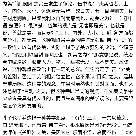
为美”的问题和楚灵王发生了争论。伍举说：“夫美也者，上
下、内外、大小、远近皆无害焉，故曰美。若于目观则美，缩
于财用则匮，是聚民利以自封而瘠民也，胡美之为？”（《国
语·楚语》）很清楚，伍举的观点是“无害即是美”，也就是
说，善就是美。而且要对“上下、内外、大小、远近”各方面都
有分寸、都无害。这种观点最主要的特点是强调“善”与“美”的
一致性，以善代替美，实际上赋予了美以强烈的政治、伦理意
义。“聚民利以自封而瘠民也，胡美之为？”那意思是说，统治
者重赋厚敛，浪费人力、物力，纵欲无度，就不是美。应该
说，这种观点在政治上有一定的意义。但它否定了“善”与“美”
的差别，否定了美的相对独立性，它不承认“目观”之美，是其
严重局限。这种美的观念，在当时虽然也有其对立面，也有人
注意到了“目观”之美，但这种善即是美的观点，在先秦美学中
应该说是具有代表性的，而且先秦儒家的美学观念，主要是沿
着这个方向发展的。
孔子也持着这样一种美学观点，“《诗》三百，一言以蔽之，
曰‘思无邪’”，他赞赏“诗三百”，根本原因是因为“无邪”。他高
度评价《关雎》之美，是因为它“乐而不淫，哀而不伤”（《论