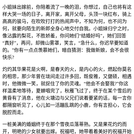
小姐妹出嫁前，你陪着流了一晚的泪，你想过，自己也将有这
样大哭一场的日子，离开家，离开父母，头顶一块红布，骑上
高高的骏马，在吹吹打打的热闹声中，不知为何，也不问为
何，就要向陌生的新郎全身心地交付自我。小姐妹归宁之时，
像沾露的梨花，不胜娇羞，你问她们“结婚好吗”，她们回答
“真好”，再问，却微山雾罩，笑言，“急什么，你迟早要知道
的。”你有一点点羡慕她们，暗自猜测：我做新娘，会不会很
快乐?
灼灼其华果花是火啊，是春天的火，是内心的火，燃起你莫名
的相思，那少年曾在垅间走过许多回，既俊雅，又健硕，相遇
时，他微微一笑，就捉住了你的灵魂。“他会不会娶我?”你这
样温柔地等待，夏蝉唱完了，秋雁飞过了，终于在某个雪后的
黄昏有了消息，他在火塘边与父兄们说着要紧的话，每一言你
都隔窗听见了，心儿如一活蹦乱跳的小鹿，你有言担心，它会
脱腔而走。
一桩美满的婚姻终于在那个雪夜瓜落蒂熟。又是果花灼灼而
开，明艳的少女就要出嫁。祝福吧，她带着着美好的祝福开始