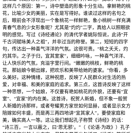
这样几个原因：第一，诗中塑造的形象十分生动。拿鲜艳的桃
花，比喻少女的美丽，实在是写得好。谁读过这样的名句之
后，眼前会不浮现出一个象桃花一样鲜艳，象小桃树一样充满
青春气息的少女形象呢？尤其是“灼灼”二字，真给人以照眼欲
明的感觉。写过《诗经通论》的清代学者姚际恒说，此诗“开
千古词赋咏美人之祖”，并非过当的称誉。第二，短短的四字
句，传达出一种喜气洋洋的气氛。这很可贵。“桃之夭夭，灼
灼其华。之子于归，宜其室家”，细细吟咏，一种喜气洋洋、
让人快乐的气氛，充溢字里行间。“嫩嫩的桃枝，鲜艳的桃
花。那姑娘今朝出嫁，把欢乐和美带给她的婆家。”你看，多
么美好。这种情绪，这种祝愿，反映了人民群众对生活的热
爱，对幸福、和美的家庭的追求。第三点，这首诗反映了这样
一种思想，一个姑娘，不仅要有艳如桃花的外貌，还要有“宜
室”、“宜家”的内在美。这首诗，祝贺人新婚，但不象一般贺
人新婚的诗那样，或者夸耀男方家世如何显赫，或者显示女方
陪嫁如何丰盛，而是再三再四地讲“宜其家人”，要使家庭和
美，确实高人一等。这让我们想起孔子称赞《诗经》的话：
“诗三百，一言以蔽之，曰‘思无邪’。”（《论语·为政》）孔子