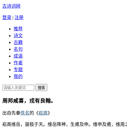
古诗词网
登录
|
注册
推荐
诗文
古籍
名句
成语
作者
专题
我的
周邦咸喜，戎有良翰。
出自先秦
佚名
的《
崧高
》
崧高维岳，骏极于天。维岳降神，生甫及申。维申及甫，维周