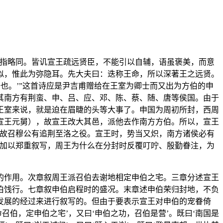
微指略同。皆讥宣王疏远贤臣，不能引以自辅，语虽褒美，而意
似，惟此为弥隐耳。先大夫曰：迭称王命，所以深著王之远贤。
去也。’”这首诗应是尹吉甫赠给在王室为卿士而又出为方伯的申
其南方有荆蛮、申、吕、应、邓、陈、蔡、随、唐等侯国。由于
王室来说，就是迫在眉睫的头等大事了。申国为周初所封，西周
宣王元舅），故宣王改大其邑，派他去作南方方伯。所以，宣王
，故召穆公有追荆至洛之役。宣王时，势当又炽，南方诸侯必有
事加以郑重叙写，周王为什么在分封时反覆叮咛、殷勤眷注，为
的作用。次章叙周王派召伯去谢地相定申伯之宅。三章分述宣王
伯饯行。七章叙申伯启程时的盛况。末章述申伯荣归封地，不负
发展的经过来进行叙写的。但由于要表示宣王对申伯的宠眷倚
伯，定申伯之宅’，又曰‘申伯之功，召伯是营’。既曰‘南国是