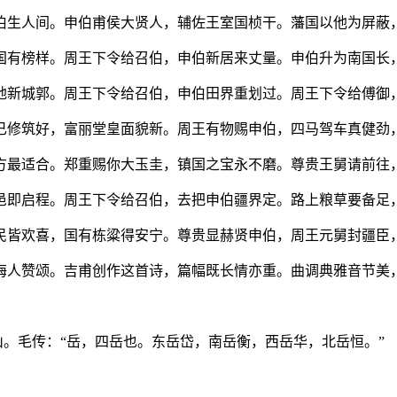
伯生人间。申伯甫侯大贤人，辅佐王室国桢干。藩国以他为屏蔽
国有榜样。周王下令给召伯，申伯新居来丈量。申伯升为南国长
地新城郭。周王下令给召伯，申伯田界重划过。周王下令给傅御
已修筑好，富丽堂皇面貌新。周王有物赐申伯，四马驾车真健劲
方最适合。郑重赐你大玉圭，镇国之宝永不磨。尊贵王舅请前往
邑即启程。周王下令给召伯，去把申伯疆界定。路上粮草要备足
民皆欢喜，国有栋粱得安宁。尊贵显赫贤申伯，周王元舅封疆臣
海人赞颂。吉甫创作这首诗，篇幅既长情亦重。曲调典雅音节美
的山。毛传：“岳，四岳也。东岳岱，南岳衡，西岳华，北岳恒。”