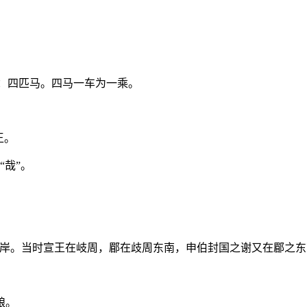
马：四匹马。四马一车为一乘。
王。
“哉”。
北岸。当时宣王在岐周，郿在歧周东南，申伯封国之谢又在郿之
粮。