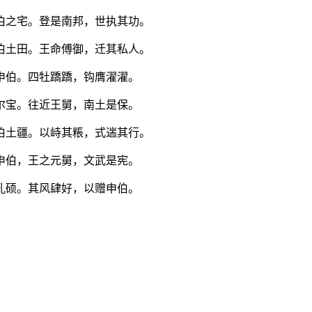
伯之宅。登是南邦，世执其功。
伯土田。王命傅御，迁其私人。
申伯。四牡蹻蹻，钩膺濯濯。
尔宝。往近王舅，南土是保。
伯土疆。以峙其粻，式遄其行。
申伯，王之元舅，文武是宪。
孔硕。其风肆好，以赠申伯。