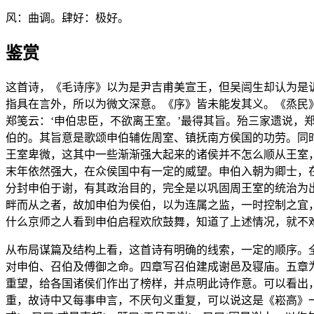
风：曲调。肆好：极好。
鉴赏
这首诗，《毛诗序》以为是尹吉甫美宣王，但吴闿生却认为是
指具在言外，所以为微文深意。《序》皆未能发其义。《烝民
郑笺云：‘申伯忠臣，不欲离王室。’最得其旨。殆三家遗说，郑
伯的。其旨意是歌颂申伯辅佐周室、镇抚南方侯国的功劳。同
王室卑微，这其中一些渐渐强大起来的诸侯并不怎么顺从王室
末年依然强大，在众侯国中有一定的威望。申伯入朝为卿士，
分封申伯于谢，有其政治目的，完全是以巩固周王室的统治为
畔而从之者，故加申伯为侯伯，以为连属之监，一时控制之宜
什么京师之人看到申伯启程欢欣鼓舞，知道了上述情况，就不
从布局谋篇及结构上看，这首诗有明确的线索，一定的顺序。
对申伯、召伯及傅御之命。四章写召伯建成谢邑及寝庙。五章
重望，给各国诸侯们作出了榜样，并点明此诗作意。可以看出
重，故诗中又每事申言，不厌句义重复，可以说这是《崧高》一