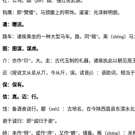
牡：公马。蹻（jué）蹻：强壮勇武貌。
钩膺：即“樊缨”，马颈腹上的带饰。濯濯：光泽鲜明貌。
遣：赠送。
路车：诸侯乘坐的一种大型马车。路，同“辂”。乘（shèng）
图：图谋，谋虑。
介：亦作“玠”，大。圭：古代玉制的礼器，诸侯执此以朝见周
近（按说文从辵从丌，今从斤，误。读音jì）：语助词，相当于
保：保有。
信：真。迈：行。
饯：备酒食送行。郿（méi）：古地名，在今陕西眉县东渭水
谢于诚归：即“诚归于谢”。
峙：本作“偫”，或作“庤”，又作“畴”，储备。粻（zhāng）：米