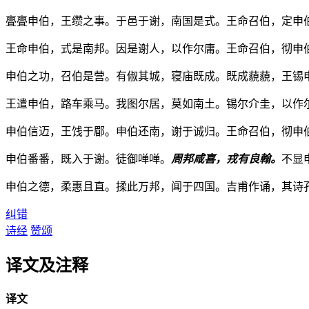
亹亹申伯，王缵之事。于邑于谢，南国是式。王命召伯，定申
王命申伯，式是南邦。因是谢人，以作尔庸。王命召伯，彻申
申伯之功，召伯是营。有俶其城，寝庙既成。既成藐藐，王锡
王遣申伯，路车乘马。我图尔居，莫如南土。锡尔介圭，以作
申伯信迈，王饯于郿。申伯还南，谢于诚归。王命召伯，彻申
申伯番番，既入于谢。徒御啴啴。
周邦咸喜，戎有良翰。
不显
申伯之德，柔惠且直。揉此万邦，闻于四国。吉甫作诵，其诗
纠错
诗经
赞颂
译文及注释
译文