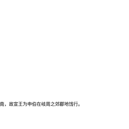
东南，故宣王为申伯在岐周之郊郿地饯行。