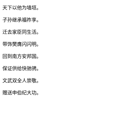
，天下以他为墙垣。
，子孙继承福祚享。
，迁去家臣同生活。
，带饰樊膺闪闪明。
，回到南方安邦国。
，保证供给快驰骋。
，文武双全人崇敬。
，赠送申伯纪大功。