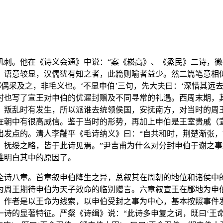
讥刺。他在《诗义会通》中说：“案《崧高》、《烝民》二诗，
》语意较显，汉儒犹有知之者，此篇则喻者益少。然二篇笔意相
偶采及之，非毛义也。‘不显申伯’三句，先大夫曰：‘深惜其远
时也写了宣王对申伯的优渥封赠及不同寻常的礼遇。西周末期，
，叛乱时有发生，所以派谁去统领侯国，安抚南方，对当时的周
在朝中有很高威信。鉴于当时的形势，再加上申伯是王室贵戚（
出发点的。清人李黼平《毛诗纳义》曰：“自共和时，荆楚渐张
，抚绥之略，皆于此诗见焉。”尹吉甫为什么对分封申伯于谢之
难明白其中的原因了。
全诗八章。首章叙申伯降生之异，总叙其在周朝的地位和诸侯中
为周王期待申伯为天子效命的临别赠言。六章叙宣王在郿地为申
，作者是以王命为线索，以申伯受封之事为中心，基本按照事件
诗的显著特征。严粲《诗缉》说：“此诗多申复之词，既曰‘王命召