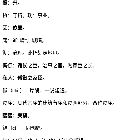
登：升。
执：守持。功：事业。
因：依靠。
庸：通“墉”，城墙。
彻：治理。此指划定地界。
傅御：诸侯之臣，治事之官，为家臣之长。
私人：傅御之家臣。
俶（chù）：厚貌，一说建造。
寝庙：周代宗庙的建筑有庙和寝两部分，合称寝庙。
藐藐：美貌。
锡（cì）：同“赐”。