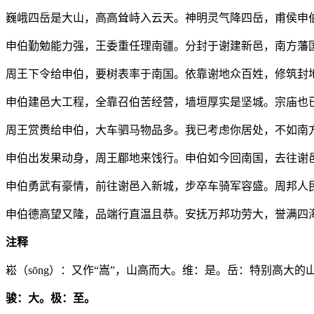
巍峨四岳是大山，高高耸峙入云天。神明灵气降四岳，甫侯申
申伯勤勉能力强，王委重任理南疆。分封于谢建新邑，南方藩
周王下令给申伯，要树表率于南国。依靠谢地众百姓，修筑封
申伯建邑大工程，全靠召伯苦经营，墙垣厚实是坚城。宗庙也
周王赏赉给申伯，大车驷马物品多。我已考虑你居处，不如南
申伯出发果动身，周王郿地来饯行。申伯如今回南国，去往谢
申伯勇武有豪情，前往谢邑入新城，步卒车骑军容盛。周邦人
申伯德高望又隆，品端行直温且恭。安抚万邦功劳大，誉满四
注释
崧（sōng）：又作“嵩”，山高而大。维：是。岳：特别高大
骏：大。极：至。