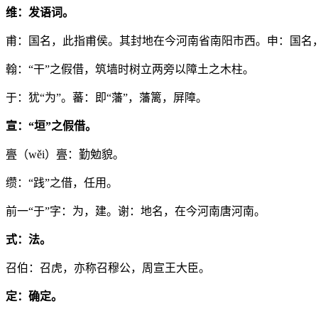
维：发语词。
甫：国名，此指甫侯。其封地在今河南省南阳市西。申：国名
翰：“干”之假借，筑墙时树立两旁以障土之木柱。
于：犹“为”。蕃：即“藩”，藩篱，屏障。
宣：“垣”之假借。
亹（wěi）亹：勤勉貌。
缵：“践”之借，任用。
前一“于”字：为，建。谢：地名，在今河南唐河南。
式：法。
召伯：召虎，亦称召穆公，周宣王大臣。
定：确定。