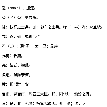
遄（chuán）：加速。
番（bō）番：勇武貌。
徒：徒行之士兵。御：御车之士兵。啴（chǎn）啴：众盛貌。
戎：汝，你。或训“大”。
不（pī）：通“丕”，太。显：显赫。
元舅：长舅。
宪：法式，模范。
柔惠：温顺恭谨。
揉：即“柔”，安。
吉甫：尹吉甫，周宣王大臣。诵：同“颂”，颂赞之诗。
其：是，此。孔硕：指篇幅很长。孔，很；硕，大。