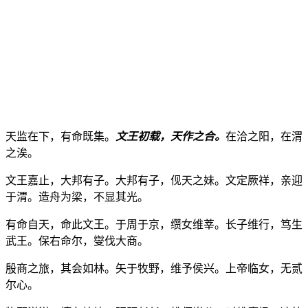
天监在下，有命既集。
文王初载，天作之合。
在洽之阳，在渭
之涘。
文王嘉止，大邦有子。大邦有子，伣天之妹。文定厥祥，亲迎
于渭。造舟为梁，不显其光。
有命自天，命此文王。于周于京，缵女维莘。长子维行，笃生
武王。保右命尔，燮伐大商。
殷商之旅，其会如林。矢于牧野，维予侯兴。上帝临女，无贰
尔心。