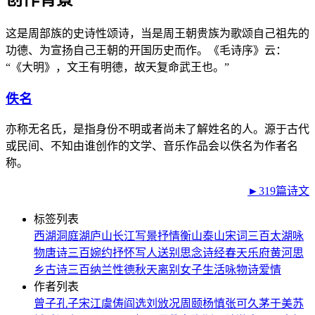
这是周部族的史诗性颂诗，当是周王朝贵族为歌颂自己祖先的
功德、为宣扬自己王朝的开国历史而作。《毛诗序》云：
“《大明》，文王有明德，故天复命武王也。”
佚名
亦称无名氏，是指身份不明或者尚未了解姓名的人。源于古代
或民间、不知由谁创作的文学、音乐作品会以佚名为作者名
称。
►319篇诗文
标签列表
西湖
洞庭湖
庐山
长江
写景
抒情
衡山
泰山
宋词三百
太湖
咏
物
唐诗三百
婉约
抒怀
写人
送别
思念
诗经
春天
乐府
黄河
思
乡
古诗三百
纳兰性德
秋天
离别
女子
生活
咏物诗
爱情
作者列表
曾子
孔子
宋江
虞俦
阎选
刘攽
况周颐
杨慎
张可久
茅于美
苏