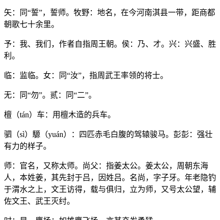
矢：同“誓”，誓师。牧野：地名，在今河南淇县一带，距商都
朝歌七十余里。
予：我、我们，作者自指周王朝。侯：乃、才。兴：兴盛、胜
利。
临：监临。女：同“汝”，指周武王率领的将士。
无：同“勿”。贰：同“二”。
檀（tán）车：用檀木造的兵车。
驷（sì）騵（yuán）：四匹赤毛白腹的驾辕骏马。彭彭：强壮
有力的样子。
师：官名，又称太师。尚父：指姜太公。姜太公，周朝东海
人，本姓姜，其先封于吕，因姓吕。名尚，字子牙。年老隐钓
于渭水之上，文王访得，载与俱归，立为师，又号太公望，辅
佐文王、武王灭纣。