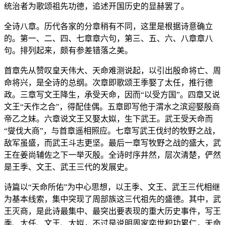
统治者为歌颂祖先功德，追述开国历史的显赫罢了。
全诗八章。历代各家的分章稍有不同，这里是根据诗意确立
的。第一、二、四、七章章六句，第三、五、六、八章章八
句。排列起来，颇有参差错落之美。
首章先从赞叹皇天伟大、天命难测说起，以引出殷命将亡、周
命将兴，是全诗的总纲。次章即歌颂王季娶了太任，推行德
政。三章写文王降生，承受天命，因而“以受方国”。四章又说
文王“天作之合”，得配佳偶。五章即写他于渭水之滨迎娶殷商
帝乙之妹。六章说文王又娶太姒，生下武王。武王受天命而
“燮伐大商”，与首章遥相照应。七章写武王伐纣的牧野之战，
敌军虽盛，而武王斗志更坚。最后一章写牧野之战的盛大，武
王在姜尚辅佐之下一举灭殷。全诗时序井然，层次清楚，俨然
是王季、文王、武王三代的发展史。
诗篇以“天命所佑”为中心思想，以王季、文王、武王三代相继
为基本线索，集中突现了周部族这三代祖先的盛德。其中，武
王灭商，是此诗最集中、最突出要表现的重大历史事件，写王
季、太任、文王、太姒，不过是说明周家奕世积功累仁，天命