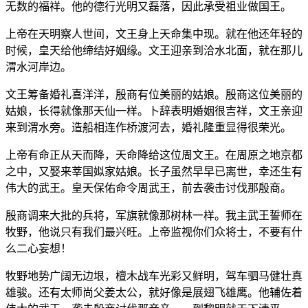
无数的福祥。他的德行光明又磊落，因此承受祖业做国王。
上帝在天明察人世间，文王身上天命集中现。就在他还年轻的
时候，皇天给他缔结好姻缘。文王迎亲到洽水北面，就在那儿
渭水河岸边。
文王筹备婚礼喜洋洋，殷商有位美丽的姑娘。殷商这位美丽的
姑娘，长得就像那天仙一样。卜辞表明婚姻很吉祥，文王亲迎
来到渭水旁。造船相连作桥渡河去，婚礼隆重显得很荣光。
上帝有命正从天而降，天命降给这位周文王。在周原之地京都
之中，又娶来莘国姒家姑娘。长子虽然早早已离世，幸还生有
伟大的武王。皇天保佑命令周武王，前去袭击讨伐那殷商。
殷商调来大批的兵将，军旗就像那树林一样。我主武王誓师在
牧野，他说只有我们最兴旺。上帝监视你们众将士，不要有什
么二心妄想！
牧野地势广阔无边垠，檀木战车光彩又鲜明，驾车驷马健壮真
雄骏。还有太师尚父姜太公，就好像是展翅飞雄鹰。他辅佐着