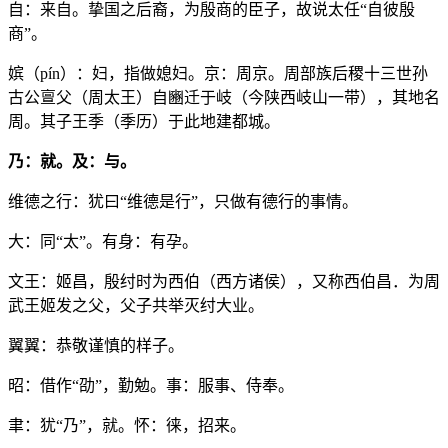
自：来自。挚国之后裔，为殷商的臣子，故说太任“自彼殷
商”。
嫔（pín）：妇，指做媳妇。京：周京。周部族后稷十三世孙
古公亶父（周太王）自豳迁于岐（今陕西岐山一带），其地名
周。其子王季（季历）于此地建都城。
乃：就。及：与。
维德之行：犹曰“维德是行”，只做有德行的事情。
大：同“太”。有身：有孕。
文王：姬昌，殷纣时为西伯（西方诸侯），又称西伯昌．为周
武王姬发之父，父子共举灭纣大业。
翼翼：恭敬谨慎的样子。
昭：借作“劭”，勤勉。事：服事、侍奉。
聿：犹“乃”，就。怀：徕，招来。