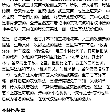
所佑，所以武王才克商代殷而立天下。所以，诗人著笔，历述
婚媾，皆天作之合，圣德相配。武王克商，也是上应天命、中
承祖德、下合四方的。因此，尽管诗意变幻不已，其中心意旨
是非常清楚的。全诗虽然笼罩着祀神的宗教气氛和君权神授的
神学色彩，其内在的历史真实性一面，还是有认识价值的。
这是一首叙事诗，但它并不平铺直叙地叙事。文王两次迎亲的
描述，生动具体；牧野之战的描绘，更显得有声有色。“牧野
洋洋，檀车煌煌，驷騵彭彭”一连三个排比句子，真可谓把战
争的威严、紧迫的气势给和盘托出了。“殷商之旅，其会如
林”，虽然写出了敌军之盛，但相比之下，武王的三句誓师，
更显得坚强和有力。“维师尚父，时维鹰扬”，虽然仅仅描写了
一句，也似乎让人看到了姜太公的雄武英姿。至于它有详有
略、前呼后应的表现手法，更使诗篇避免了平铺、呆板和单
调，给人以跌宕起伏、气势恢宏而重点突出的感觉。这些，在
艺术上都是可取的。诗中的“小心翼翼”、“天作之合”等句也早
已成为著名的成语，在现代汉语中仍有很强的活力。
创作背景