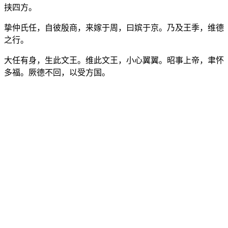
挟四方。
挚仲氏任，自彼殷商，来嫁于周，曰嫔于京。乃及王季，维德
之行。
大任有身，生此文王。维此文王，小心翼翼。昭事上帝，聿怀
多福。厥德不回，以受方国。