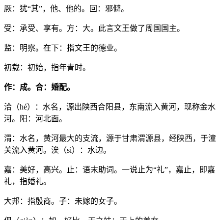
厥：犹“其”，他、他的。回：邪僻。
受：承受、享有。方：大。此言文王做了周国国主。
监：明察。在下：指文王的德业。
初载：初始，指年青时。
作：成。合：婚配。
洽（hé）：水名，源出陕西合阳县，东南流入黄河，现称金水
河。阳：河北面。
渭：水名，黄河最大的支流，源于甘肃渭源县，经陕西，于潼
关流入黄河。涘（sì）：水边。
嘉：美好，高兴。止：语末助词。一说止为“礼”，嘉止，即嘉
礼，指婚礼。
大邦：指殷商。子：未嫁的女子。