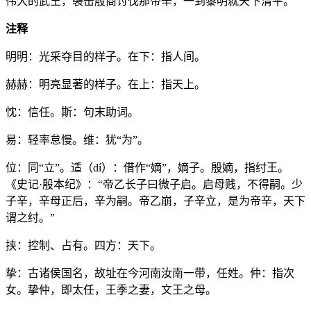
伟大的武王，袭击殷商讨伐那帝辛，一到黎明就天下清平。
注释
明明：光采夺目的样子。在下：指人间。
赫赫：明亮显著的样子。在上：指天上。
忱：信任。斯：句末助词。
易：轻率怠慢。维：犹“为”。
位：同“立”。适（dí）：借作“嫡”，嫡子。殷嫡，指纣王。
《史记·殷本纪》：“帝乙长子曰微子启。启母贱，不得嗣。少
子辛，辛母正后，辛为嗣。帝乙崩，子辛立，是为帝辛，天下
谓之纣。”
挟：控制、占有。四方：天下。
挚：古诸侯国名，故址在今河南汝南一带，任姓。仲：指次
女。挚仲，即太任，王季之妻，文王之母。