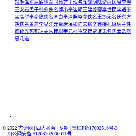
轼
毛泽东
屈原
谭嗣同
杨万里
佚名
陶渊明
陆游
白居易
李煜
王安石
孟子
韩愈
佚名
郭小亭
崔颢
王建
姜夔
李世民
李适
干
宝
高骈
李商隐
佚名
李白
李清照
岑参
佚名
王筠
无名氏
东方
朔
佚名
景差
李显
汪元量
唐温如
陈去病
辛弃疾
孔伋
纳兰性
德
孙光宪
郁达夫
朱棣
柳宗元
杜牧
李贺
贾谊
无名氏
孟浩然
晏几道
© 2022
古诗网
|
四大名著
|
专题
|
蜀ICP备17002516号-3
|
川公网安备 51208102000011号