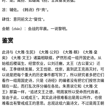
时：是。鹰扬：如雄鹰飞扬，言其奋发勇猛。
凉：辅佐。《韩诗》作“亮”。
肆伐：意同前文之“燮伐”。
会朝（zhāo）：会战的早晨。一说黎明。
鉴赏
此诗与《大雅·生民》《大雅·公刘》《大雅·緜》《大雅·皇
矣》《大雅·文王》诸篇相联缀，俨然形成一组开国史诗。从
始祖后稷诞生、经营农业，公刘迁豳，太王（古公亶父）迁
岐，王季继续发展，文王伐密、伐崇，直到武王克商灭纣，可
以说是把每个重大的历史事件都写到了，所以研究者多把它们
看作一组周国史诗，只是《诗经》的编者没有把它们按世次编
辑在一起，而打乱次序分编在各处。朱熹说它和《大雅·文
王》那篇一样，“追述文王之德，明周家所以受命而代商者，
皆由于此，以戒成王”。其实此诗很难看出是周公所作，也很
难看出有警戒成王的意思。总观这组六篇诗文，不过是周王朝