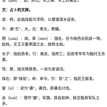
伣（qiàn）：如，好比。天之妹：天上的美女。
文：占卜的文辞。
梁：桥。此指连船为浮桥，以便渡渭水迎亲。
不：通“丕”，大。光：荣光，荣耀。
缵（zuǎn）：续。莘（shēn）：国名，在今陕西合阳县一带。
姒姓。文王又娶莘国之女，故称太姒。
长子：指伯邑考。行：离去，指死亡。伯邑考早年为殷纣王杀
害。
笃：厚，指天降厚恩。一说为发语词。
保右：即“保佑”。命：命令。尔：犹“之”，指武王姬发。
燮（xí）：读为“袭”。袭伐，即袭击讨伐。
会（kuài）：借作“旝”，军旗。其会如林，极言殷商军队之
多。