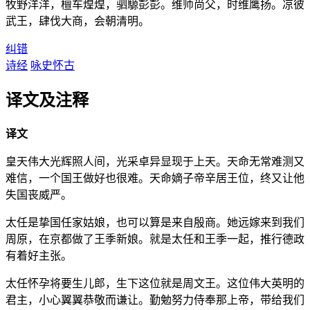
牧野洋洋，檀车煌煌，驷騵彭彭。维师尚父，时维鹰扬。凉彼
武王，肆伐大商，会朝清明。
纠错
诗经
咏史怀古
译文及注释
译文
皇天伟大光辉照人间，光采卓异显现于上天。天命无常难测又
难信，一个国王做好也很难。天命嫡子帝辛居王位，终又让他
失国丧威严。
太任是挚国任家姑娘，也可以算是来自殷商。她远嫁来到我们
周原，在京都做了王季新娘。就是太任和王季一起，推行德政
有着好主张。
太任怀孕将要生儿郎，生下这位就是周文王。这位伟大英明的
君主，小心翼翼恭敬而谦让。勤勉努力侍奉那上帝，带给我们