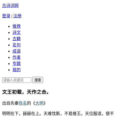
古诗词网
登录
|
注册
推荐
诗文
古籍
名句
成语
作者
专题
我的
文王初载，天作之合。
出自先秦
佚名
的《
大明
》
明明在下，赫赫在上。天难忱斯，不易维王。天位殷适，使不