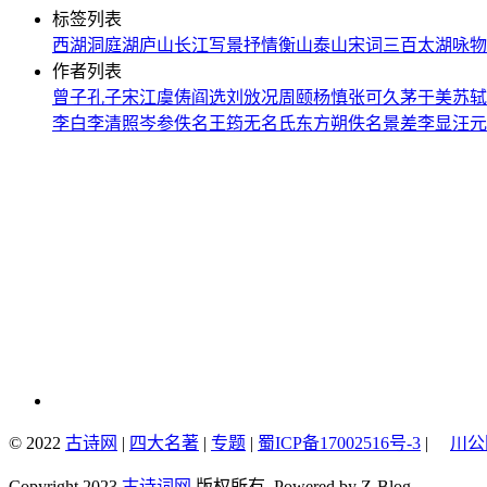
标签列表
西湖
洞庭湖
庐山
长江
写景
抒情
衡山
泰山
宋词三百
太湖
咏物
作者列表
曾子
孔子
宋江
虞俦
阎选
刘攽
况周颐
杨慎
张可久
茅于美
苏轼
李白
李清照
岑参
佚名
王筠
无名氏
东方朔
佚名
景差
李显
汪元
© 2022
古诗网
|
四大名著
|
专题
|
蜀ICP备17002516号-3
|
川公网
Copyright 2023
古诗词网
版权所有. Powered by Z-Blog