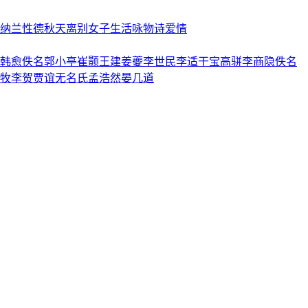
纳兰性德
秋天
离别
女子
生活
咏物诗
爱情
韩愈
佚名
郭小亭
崔颢
王建
姜夔
李世民
李适
干宝
高骈
李商隐
佚名
牧
李贺
贾谊
无名氏
孟浩然
晏几道