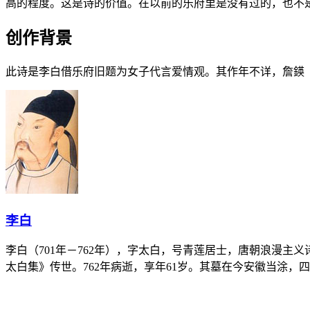
高的程度。这是诗的价值。在以前的乐府里是没有过的，也不
创作背景
此诗是李白借乐府旧题为女子代言爱情观。其作年不详，詹鍈
李白
李白（701年－762年），字太白，号青莲居士，唐朝浪漫主
太白集》传世。762年病逝，享年61岁。其墓在今安徽当涂，