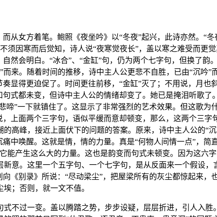
而从女方着笔。鲍照《夜坐吟》以“冬夜”起兴，此诗亦然。“冬夜”
长，原不须因寒而后觉知，诗人说“夜寒觉夜长”，盖以寒之难受而更
自然会明白。“冰合”、“金缸”句，仍为两个七字句，但换了韵
“久坐”而来。随着时间的推移，诗中主人公更悲不自胜，已由“沉吟
奏显得更迫促了。时间更往前移，“金缸”灭了；不用说，月也斜
韵和句式都未变，但诗中主人公的情绪却变了。她已是掩泪听歌了
“悲啼”一下就镇住了。这显示了非常强烈的艺术效果。但这歌为
果说，上面两个三字句，语似平缓而意却顿变，那么，这两个三字
的高峰，接近上面伏下的问题的答案。原来，诗中主人公的“沉吟
沉痛中唤醒。这就是情，情的力量。真是“何物人间情一点”，简
乎它能产生这么大的力量。这也是韵变而句式未顿变。因为这六
层新意。这里一个五字句、一个七字句，是从反面来一个假设，
刘向《别录》所说：“尽动梁尘”，把屋梁所有的灰尘都惊起来，
尘埃；否则，就一文不值。
句式不过一变。盖以腾踏之势，步步设疑，层层折进，引人入胜