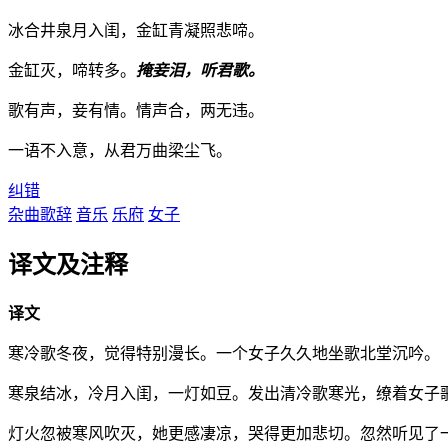
冰合井泉月入闺，金缸青凝照悲啼。
金缸灭，啼转多。
掩妾泪，听君歌。
歌有声，妾有情。情声合，两无违。
一语不入意，从君万曲梁尘飞。
纠错
杂曲歌辞
音乐
乐府
女子
译文及注释
译文
寒冷歌冬夜，觉得特别漫长。一个女子久久地坐歌北堂沉吟。
寒泉结冰，冷月入闺，一灯如豆。发出清冷歌寒光，缭着女子
灯火忽被寒风吹灭，她更感凄凉，哭得更加悲切。忽然听见了