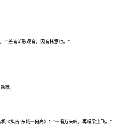
””盖言听歌逐音，因音托意也。”
不动貌。
机《拟古·东城一何高》：“一唱万夫叹，再唱梁尘飞。”