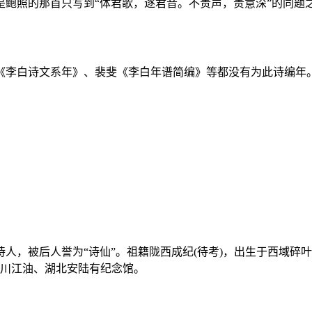
是鲍照的那首只写到“体君歌，逐君音。不贵声，贵意深”的同题
《李白诗文系年》、裴斐《李白年谱简编》等都没有为此诗编年
义诗人，被后人誉为“诗仙”。祖籍陇西成纪(待考)，出生于西域
四川江油、湖北安陆有纪念馆。