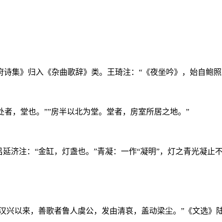
诗集》归入《杂曲歌辞》类。王琦注：“《夜坐吟》，始自鲍照。
处者，堂也。””房半以北为堂。堂者，房室所居之地。”
延济注：“金缸，灯盏也。”青凝：一作“凝明”，灯之青光凝止
“汉兴以来，善歌者鲁人虞公，发由清哀，盖动梁尘。”《文选》陆