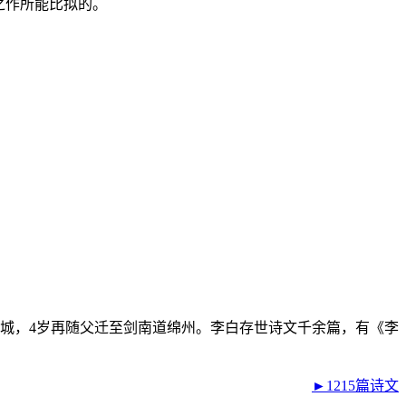
之作所能比拟的。
。
碎叶城，4岁再随父迁至剑南道绵州。李白存世诗文千余篇，有《李
►1215篇诗文