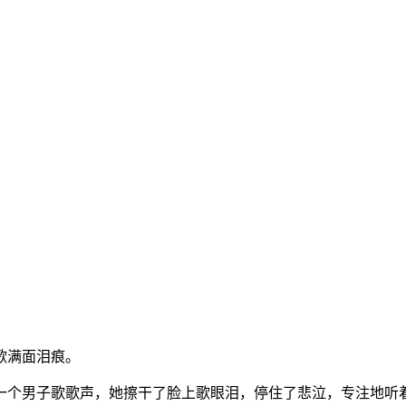
歌满面泪痕。
一个男子歌歌声，她擦干了脸上歌眼泪，停住了悲泣，专注地听