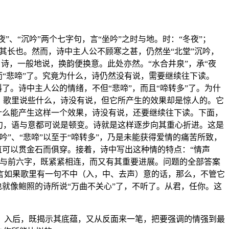
、“沉吟”两个七字句，言“坐吟”之时与地。时：“冬夜”；
觉其长也。然而，诗中主人公不顾寒之甚，仍然坐“北堂”沉吟，
。诗，一般地说，换韵便换意。此处亦然。“水合井泉”，承“夜
”而“悲啼”了。究竟为什么，诗仍然没有说，需要继续往下读。
了。诗中主人公的情绪，不但“悲啼”，而且“啼转多”了。为什
。歌里说些什么，诗没有说，但它所产生的效果却是惊人的。它
什么能产生这样一个效果，诗没有说，还要继续往下读。下面，
句，语与意都可说是顿变。诗就是这样逐步向其重心折进。这是
”、“悲啼”以至于“啼转多”，乃是未能获得爱情的痛苦所致，
直可以贯金石而俱穿。接着，诗中写出这种情的特点：“情声
字与前六字，既紧紧相连，而又有其重要进展。问题的全部答案
言如果歌里有一句不中（入，中、去声）意的话，那么，不管它
也就像鲍照的诗所说“万曲不关心”了，不听了。从君，任你。这
。入后，既揭示其底蕴，又从反面来一笔，把要强调的情强到最