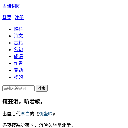
古诗词网
登录
|
注册
推荐
诗文
古籍
名句
成语
作者
专题
我的
掩妾泪，听君歌。
出自唐代
李白
的《
夜坐吟
》
冬夜夜寒觉夜长，沉吟久坐坐北堂。