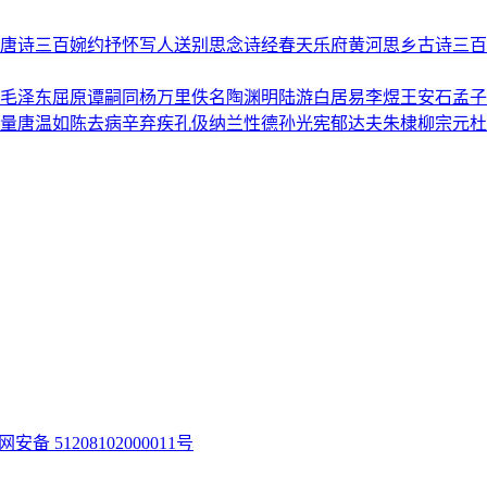
唐诗三百
婉约
抒怀
写人
送别
思念
诗经
春天
乐府
黄河
思乡
古诗三百
毛泽东
屈原
谭嗣同
杨万里
佚名
陶渊明
陆游
白居易
李煜
王安石
孟子
量
唐温如
陈去病
辛弃疾
孔伋
纳兰性德
孙光宪
郁达夫
朱棣
柳宗元
杜
安备 51208102000011号