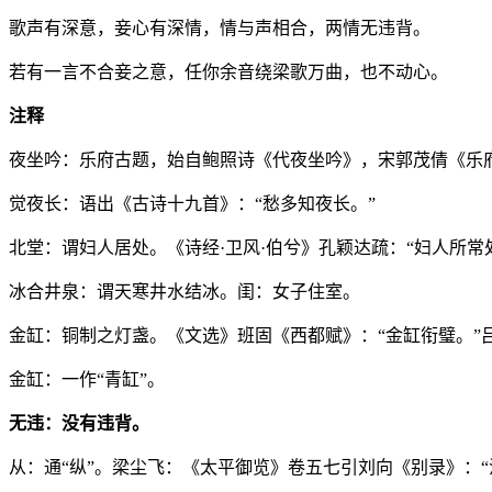
歌声有深意，妾心有深情，情与声相合，两情无违背。
若有一言不合妾之意，任你余音绕梁歌万曲，也不动心。
注释
夜坐吟：乐府古题，始自鲍照诗《代夜坐吟》，宋郭茂倩《乐府
觉夜长：语出《古诗十九首》：“愁多知夜长。”
北堂：谓妇人居处。《诗经·卫风·伯兮》孔颖达疏：“妇人所常
冰合井泉：谓天寒井水结冰。闺：女子住室。
金缸：铜制之灯盏。《文选》班固《西都赋》：“金缸衔璧。”吕
金缸：一作“青缸”。
无违：没有违背。
从：通“纵”。梁尘飞：《太平御览》卷五七引刘向《别录》：