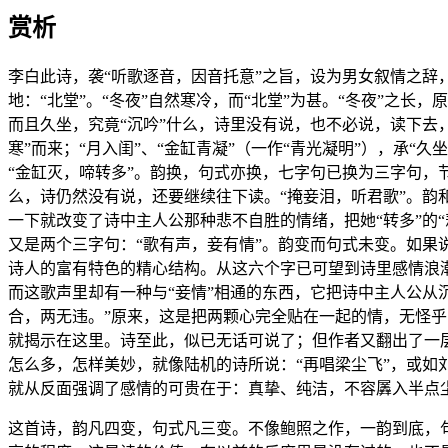
赏析
李白此诗，袭“听歌逐音，因音托意”之旨，设为男女叙情之辞，
地：“北堂”。“冬夜”自然寒冷，而“北堂”为甚。“冬夜”之
而且久坐，究竟“沉吟”什么，诗里没有说，也不必说，读下去，
寒”而来；“月入闺”、“金缸青凝”（一作“青光凝明”），承
“金缸灭，啼转多”。韵换，句式亦换，七字句已换为三字句，节
么，诗仍然没有说，还要继续往下读。“掩妾泪，听君歌”。
一下就改变了诗中主人公那种悲不自胜的情绪，把她“转多”的
又是两个三字句：“歌有声，妾有情”。韵变而句式未变。如
诗人的富有特色的精心结构。从这六个字已可望到诗里感情浪潮
而这歌声里却有一种与“妾情”相通的东西，它把诗中主人公从
合，两无违。”原来，这是把两颗心完全贴在一起的情，无怪
就揭示在这里。诗至此，似已无话可说了；但作者又翻出了一
怎么多，怎样美妙，就像陆机的诗所说：“再唱梁尘飞”，或如
就从反面强调了感情的可贵在于：真挚、纯洁，不容羼入半点
这首诗，韵凡四变，句式凡三变。不像鲍照之作，一韵到底，