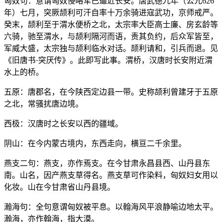
匈奴句：意谓匈奴侵略军已逼近长安。唐武德九年（公元626
年）七月，突厥颉利可汗自率十万余骑进寇武功，京师戒严。
癸末，颉利至于渭水便桥之北，太宗率大臣高士廉、房玄龄等
六骑，驰至渭水，与颉利隔河而语，责其负约，后众军皆至，
军威大盛，太宗独与颉利临水对话。颉利请和，引兵而退。见
《旧唐书·突厌传》。此即写此事。渭桥，汉唐时长安附近渭
水上的桥。
五原：唐郡名，在今陕西定边县一带。史称颉利曾建牙于五原
之北，常骚扰唐边境。
西极：汉唐时之长安以西的疆域。
阴山：在今内蒙古境内，东西走向，横亘二千余里。
燕支二句：燕支，亦作焉支。在今甘肃永昌县西、山丹县东
南。山名，因产燕支草得名。燕支草可作染料，匈奴妇女用以
化妆。山在今甘肃省山丹县境。
瀚海句：全句意谓匈奴被平息。以翰海风平浪静喻边地太平。
瀚海，亦作翰海，指大漠。