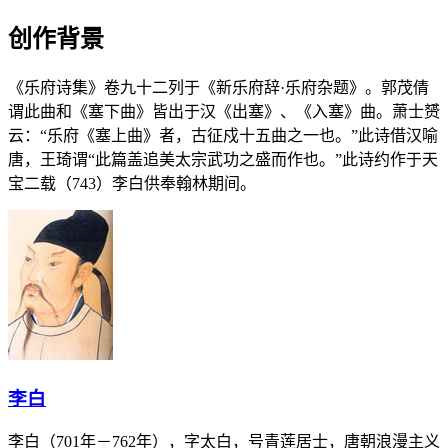
创作背景
《乐府诗集》卷九十二列于《新乐府辞·乐府杂题》。郭茂倩
谓此曲和《塞下曲》皆出于汉《出塞》、《入塞》曲。萧士赟
云：“乐府《塞上曲》者，古征戍十五曲之一也。”此诗借汉喻
唐，王琦谓“此篇盖追美太宗武功之盛而作也。”此诗约作于天
宝二载（743）李白供奉翰林期间。
李白
李白（701年－762年），字太白，号青莲居士，唐朝浪漫主义