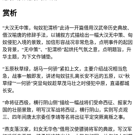
赏析
“大汉无中策，匈奴犯渭桥”此诗一开篇借用汉武帝历史典故、
借汉喻唐的修辞手法，以铺叙方式描绘出一幅大汉无中策、匈
奴侵犯入境的景致，加倍形容战况非常危急，点明事件的起因
及背景，“无中策”、“犯渭桥”起烘托气氛之意，点明题旨，升
华主题，为下文作铺垫。
“五原秋草绿，胡马一何骄”紧扣上文，主要介绍战况相当危
急，战事一触即发，讲述匈奴驻扎离长安不远的五原，以“秋
草绿”“一何骄”突显匈奴趁草茂马壮之时侵犯中原，直逼都城
长安。
“命将征西极，横行阴山侧”描绘一幅战将们受命西征、报家为
国的壮丽景致，明写汉军战将西征，横行阴山，实则写贞观
三、四年间唐太宗委任李靖等名将出征平定突厥离叛之事。
“燕支落汉家，妇女无华色”借用汉使骠骑将军的典故，写汉军