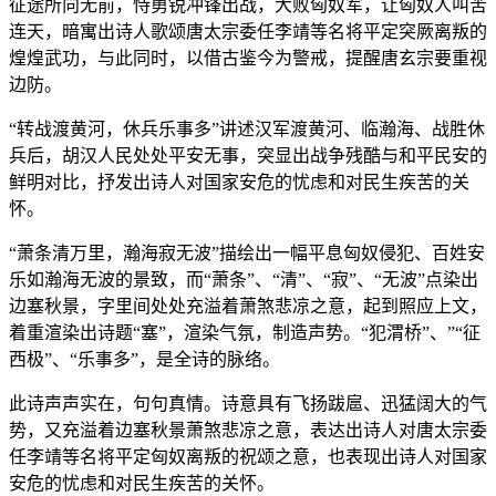
征途所向无前，恃勇锐冲锋出战，大败匈奴军，让匈奴人叫苦
连天，暗寓出诗人歌颂唐太宗委任李靖等名将平定突厥离叛的
煌煌武功，与此同时，以借古鉴今为警戒，提醒唐玄宗要重视
边防。
“转战渡黄河，休兵乐事多”讲述汉军渡黄河、临瀚海、战胜休
兵后，胡汉人民处处平安无事，突显出战争残酷与和平民安的
鲜明对比，抒发出诗人对国家安危的忧虑和对民生疾苦的关
怀。
“萧条清万里，瀚海寂无波”描绘出一幅平息匈奴侵犯、百姓安
乐如瀚海无波的景致，而“萧条”、“清”、“寂”、“无波”点染出
边塞秋景，字里间处处充溢着萧煞悲凉之意，起到照应上文，
着重渲染出诗题“塞”，渲染气氛，制造声势。“犯渭桥”、”“征
西极”、“乐事多”，是全诗的脉络。
此诗声声实在，句句真情。诗意具有飞扬跋扈、迅猛阔大的气
势，又充溢着边塞秋景萧煞悲凉之意，表达出诗人对唐太宗委
任李靖等名将平定匈奴离叛的祝颂之意，也表现出诗人对国家
安危的忧虑和对民生疾苦的关怀。