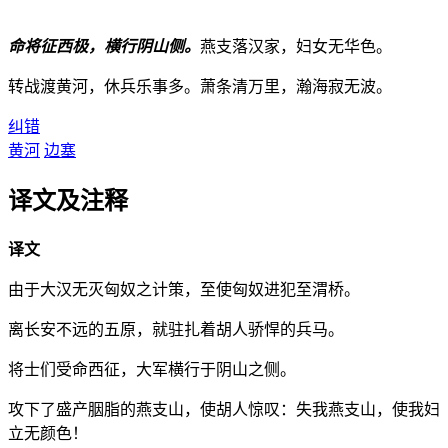
命将征西极，横行阴山侧。
燕支落汉家，妇女无华色。
转战渡黄河，休兵乐事多。萧条清万里，瀚海寂无波。
纠错
黄河
边塞
译文及注释
译文
由于大汉无灭匈奴之计策，至使匈奴进犯至渭桥。
离长安不远的五原，就驻扎着胡人骄悍的兵马。
将士们受命西征，大军横行于阴山之侧。
攻下了盛产胭脂的燕支山，使胡人惊叹：失我燕支山，使我妇
立无颜色！