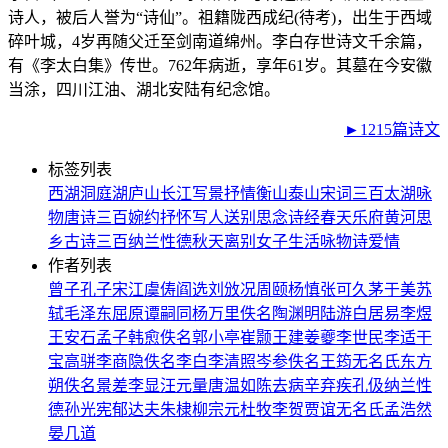
诗人，被后人誉为“诗仙”。祖籍陇西成纪(待考)，出生于西域
碎叶城，4岁再随父迁至剑南道绵州。李白存世诗文千余篇，
有《李太白集》传世。762年病逝，享年61岁。其墓在今安徽
当涂，四川江油、湖北安陆有纪念馆。
►1215篇诗文
标签列表
西湖
洞庭湖
庐山
长江
写景
抒情
衡山
泰山
宋词三百
太湖
咏
物
唐诗三百
婉约
抒怀
写人
送别
思念
诗经
春天
乐府
黄河
思
乡
古诗三百
纳兰性德
秋天
离别
女子
生活
咏物诗
爱情
作者列表
曾子
孔子
宋江
虞俦
阎选
刘攽
况周颐
杨慎
张可久
茅于美
苏
轼
毛泽东
屈原
谭嗣同
杨万里
佚名
陶渊明
陆游
白居易
李煜
王安石
孟子
韩愈
佚名
郭小亭
崔颢
王建
姜夔
李世民
李适
干
宝
高骈
李商隐
佚名
李白
李清照
岑参
佚名
王筠
无名氏
东方
朔
佚名
景差
李显
汪元量
唐温如
陈去病
辛弃疾
孔伋
纳兰性
德
孙光宪
郁达夫
朱棣
柳宗元
杜牧
李贺
贾谊
无名氏
孟浩然
晏几道