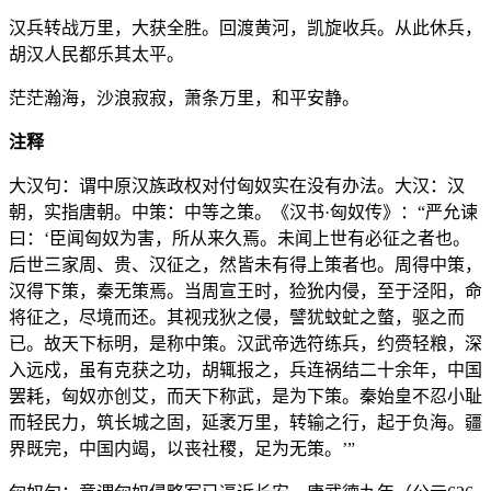
汉兵转战万里，大获全胜。回渡黄河，凯旋收兵。从此休兵，
胡汉人民都乐其太平。
茫茫瀚海，沙浪寂寂，萧条万里，和平安静。
注释
大汉句：谓中原汉族政权对付匈奴实在没有办法。大汉：汉
朝，实指唐朝。中策：中等之策。《汉书·匈奴传》：“严允谏
曰：‘臣闻匈奴为害，所从来久焉。未闻上世有必征之者也。
后世三家周、贵、汉征之，然皆未有得上策者也。周得中策，
汉得下策，秦无策焉。当周宣王时，猃狁内侵，至于泾阳，命
将征之，尽境而还。其视戎狄之侵，譬犹蚊虻之螫，驱之而
已。故天下标明，是称中策。汉武帝选符练兵，约赍轻粮，深
入远戍，虽有克获之功，胡辄报之，兵连祸结二十余年，中国
罢耗，匈奴亦创艾，而天下称武，是为下策。秦始皇不忍小耻
而轻民力，筑长城之固，延袤万里，转输之行，起于负海。疆
界既完，中国内竭，以丧社稷，足为无策。’”