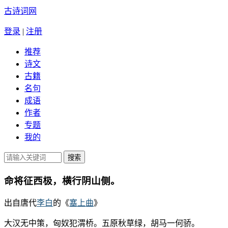
古诗词网
登录
|
注册
推荐
诗文
古籍
名句
成语
作者
专题
我的
命将征西极，横行阴山侧。
出自唐代
李白
的《
塞上曲
》
大汉无中策，匈奴犯渭桥。五原秋草绿，胡马一何骄。