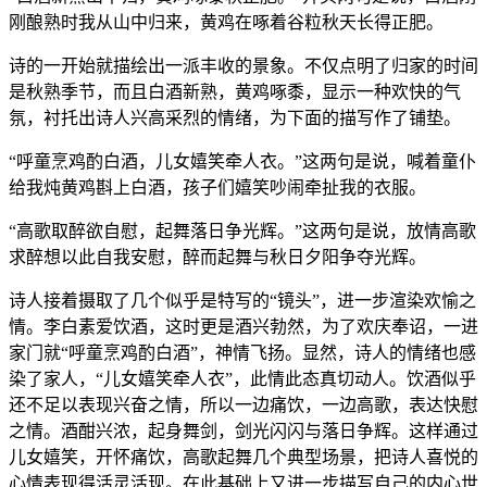
刚酿熟时我从山中归来，黄鸡在啄着谷粒秋天长得正肥。
诗的一开始就描绘出一派丰收的景象。不仅点明了归家的时间
是秋熟季节，而且白酒新熟，黄鸡啄黍，显示一种欢快的气
氛，衬托出诗人兴高采烈的情绪，为下面的描写作了铺垫。
“呼童烹鸡酌白酒，儿女嬉笑牵人衣。”这两句是说，喊着童仆
给我炖黄鸡斟上白酒，孩子们嬉笑吵闹牵扯我的衣服。
“高歌取醉欲自慰，起舞落日争光辉。”这两句是说，放情高歌
求醉想以此自我安慰，醉而起舞与秋日夕阳争夺光辉。
诗人接着摄取了几个似乎是特写的“镜头”，进一步渲染欢愉之
情。李白素爱饮酒，这时更是酒兴勃然，为了欢庆奉诏，一进
家门就“呼童烹鸡酌白酒”，神情飞扬。显然，诗人的情绪也感
染了家人，“儿女嬉笑牵人衣”，此情此态真切动人。饮酒似乎
还不足以表现兴奋之情，所以一边痛饮，一边高歌，表达快慰
之情。酒酣兴浓，起身舞剑，剑光闪闪与落日争辉。这样通过
儿女嬉笑，开怀痛饮，高歌起舞几个典型场景，把诗人喜悦的
心情表现得活灵活现。在此基础上又进一步描写自己的内心世