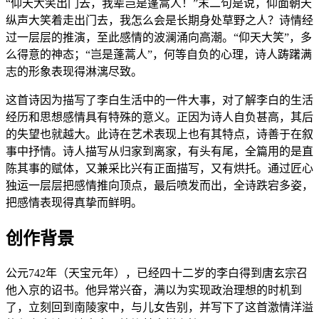
“仰天大笑出门去，我辈岂是蓬蒿人！”末二句是说，仰面朝天
纵声大笑着走出门去，我怎么会是长期身处草野之人？诗情经
过一层层的推演，至此感情的波澜涌向高潮。“仰天大笑”，多
么得意的神态；“岂是蓬蒿人”，何等自负的心理，诗人踌躇满
志的形象表现得淋漓尽致。
这首诗因为描写了李白生活中的一件大事，对了解李白的生活
经历和思想感情具有特殊的意义。正因为诗人自负甚高，其后
的失望也就越大。此诗在艺术表现上也有其特点，诗善于在叙
事中抒情。诗人描写从归家到离家，有头有尾，全篇用的是直
陈其事的赋体，又兼采比兴有正面描写，又有烘托。通过匠心
独运一层层把感情推向顶点，最后喷发而出，全诗跌宕多姿，
把感情表现得真挚而鲜明。
创作背景
公元742年（天宝元年），已经四十二岁的李白得到唐玄宗召
他入京的诏书。他异常兴奋，满以为实现政治理想的时机到
了，立刻回到南陵家中，与儿女告别，并写下了这首激情洋溢