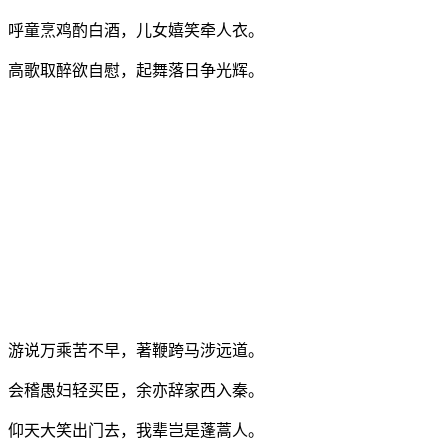
呼童烹鸡酌白酒，儿女嬉笑牵人衣。
高歌取醉欲自慰，起舞落日争光辉。
游说万乘苦不早，著鞭跨马涉远道。
会稽愚妇轻买臣，余亦辞家西入秦。
仰天大笑出门去，我辈岂是蓬蒿人。