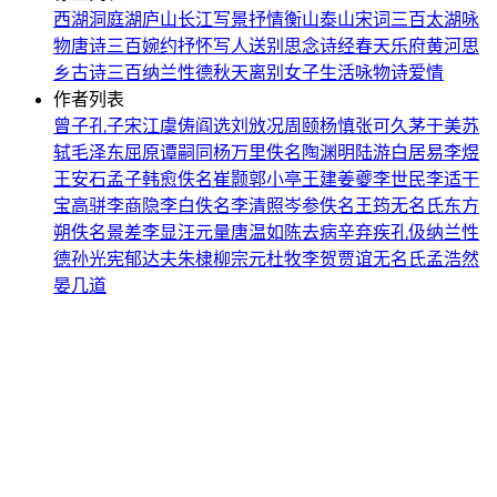
西湖
洞庭湖
庐山
长江
写景
抒情
衡山
泰山
宋词三百
太湖
咏
物
唐诗三百
婉约
抒怀
写人
送别
思念
诗经
春天
乐府
黄河
思
乡
古诗三百
纳兰性德
秋天
离别
女子
生活
咏物诗
爱情
作者列表
曾子
孔子
宋江
虞俦
阎选
刘攽
况周颐
杨慎
张可久
茅于美
苏
轼
毛泽东
屈原
谭嗣同
杨万里
佚名
陶渊明
陆游
白居易
李煜
王安石
孟子
韩愈
佚名
崔颢
郭小亭
王建
姜夔
李世民
李适
干
宝
高骈
李商隐
李白
佚名
李清照
岑参
佚名
王筠
无名氏
东方
朔
佚名
景差
李显
汪元量
唐温如
陈去病
辛弃疾
孔伋
纳兰性
德
孙光宪
郁达夫
朱棣
柳宗元
杜牧
李贺
贾谊
无名氏
孟浩然
晏几道