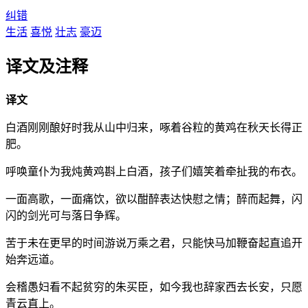
纠错
生活
喜悦
壮志
豪迈
译文及注释
译文
白酒刚刚酿好时我从山中归来，啄着谷粒的黄鸡在秋天长得正
肥。
呼唤童仆为我炖黄鸡斟上白酒，孩子们嬉笑着牵扯我的布衣。
一面高歌，一面痛饮，欲以酣醉表达快慰之情；醉而起舞，闪
闪的剑光可与落日争辉。
苦于未在更早的时间游说万乘之君，只能快马加鞭奋起直追开
始奔远道。
会稽愚妇看不起贫穷的朱买臣，如今我也辞家西去长安，只愿
青云直上。