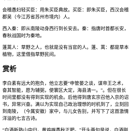
会稽愚妇轻买臣：用朱买臣典故。买臣：即朱买臣，西汉会稽
郡吴（今江苏省苏州市境内）人。
西入秦：即从南陵动身西行到长安去。秦：指唐时首都长安，
春秋战国时为秦地。
蓬蒿人：草野之人，也就是没有当官的人。蓬、蒿：都是草本
植物，这里借指草野民间。
赏析
李白素有远大的抱负，他立志要“申管晏之谈，谋帝王之术，
奋其智能，愿为辅弼，使寰区大定，海县清一。”。但在很长
时间里都没有得到实现的机会。后他得到唐玄宗召他入京的诏
书，异常兴奋。满以为实现自己政治理想的时机到了，立刻回
到南陵，（今属安徽）家中，与儿女告别，并写下了这首激情
洋溢的七言古诗。
“白酒新熟山中归，黄鸡啄黍秋正肥。”开头两句是说，白酒刚