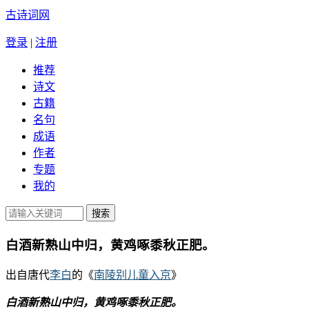
古诗词网
登录
|
注册
推荐
诗文
古籍
名句
成语
作者
专题
我的
白酒新熟山中归，黄鸡啄黍秋正肥。
出自唐代
李白
的《
南陵别儿童入京
》
白酒新熟山中归，黄鸡啄黍秋正肥。