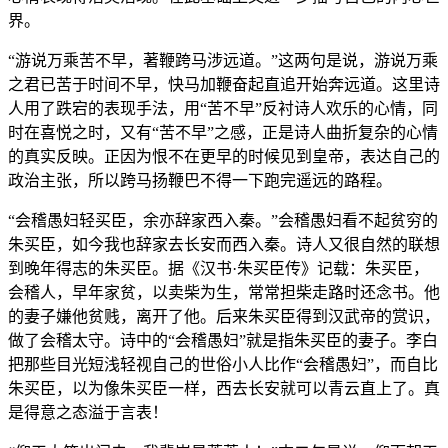
界。
“游说万乘苦不早，著鞭跨马涉远道。”这两句是说，游说万乘
之君已苦于时间不早，快马加鞭奋起直追开始奔远道。这里诗
人用了跌宕的表现手法，用“苦不早”反衬诗人欢乐的心情，同
时在喜悦之时，又有“苦不早”之感，正是诗人曲折复杂的心情
的真实反映。正因为恨不在更早的时候见到皇帝，表达自己的
政治主张，所以跨马扬鞭巴不得一下跑完遥远的路程。
“会稽愚妇轻买臣，余亦辞家西入秦。”会稽愚妇看不起贫穷的
朱买臣，如今我也辞家去长安而西入秦。诗人又很自然的联想
到晚年得志的朱买臣。据《汉书·朱买臣传》记载：朱买臣，
会稽人，早年家贫，以卖柴为生，常常担柴走路时还念书。他
的妻子嫌他贫贱，离开了他。后来朱买臣得到汉武帝的赏识，
做了会稽太守。诗中的“会稽愚妇”就是指朱买臣的妻子。李白
把那些目光短浅轻视自己的世俗小人比作“会稽愚妇”，而自比
朱买臣，以为像朱买臣一样，西去长安就可以青云直上了。真
是得意之态溢于言表！