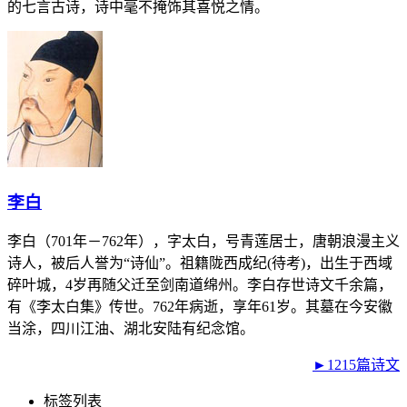
的七言古诗，诗中毫不掩饰其喜悦之情。
李白
李白（701年－762年），字太白，号青莲居士，唐朝浪漫主义
诗人，被后人誉为“诗仙”。祖籍陇西成纪(待考)，出生于西域
碎叶城，4岁再随父迁至剑南道绵州。李白存世诗文千余篇，
有《李太白集》传世。762年病逝，享年61岁。其墓在今安徽
当涂，四川江油、湖北安陆有纪念馆。
►1215篇诗文
标签列表