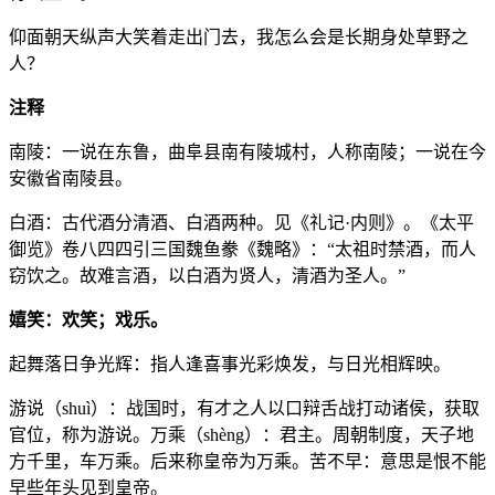
仰面朝天纵声大笑着走出门去，我怎么会是长期身处草野之
人？
注释
南陵：一说在东鲁，曲阜县南有陵城村，人称南陵；一说在今
安徽省南陵县。
白酒：古代酒分清酒、白酒两种。见《礼记·内则》。《太平
御览》卷八四四引三国魏鱼豢《魏略》：“太祖时禁酒，而人
窃饮之。故难言酒，以白酒为贤人，清酒为圣人。”
嬉笑：欢笑；戏乐。
起舞落日争光辉：指人逢喜事光彩焕发，与日光相辉映。
游说（shuì）：战国时，有才之人以口辩舌战打动诸侯，获取
官位，称为游说。万乘（shèng）：君主。周朝制度，天子地
方千里，车万乘。后来称皇帝为万乘。苦不早：意思是恨不能
早些年头见到皇帝。