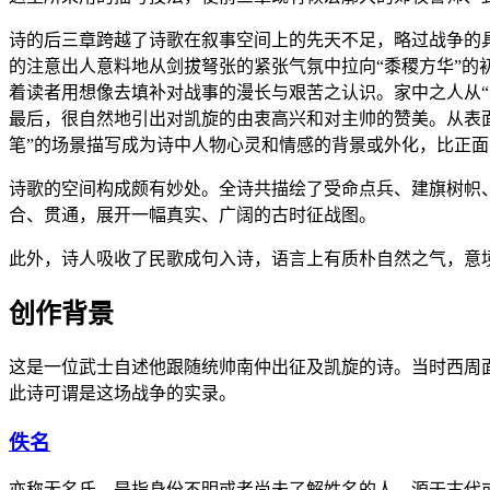
诗的后三章跨越了诗歌在叙事空间上的先天不足，略过战争的
的注意出人意料地从剑拔弩张的紧张气氛中拉向“黍稷方华”的初
着读者用想像去填补对战事的漫长与艰苦之认识。家中之人从“
最后，很自然地引出对凯旋的由衷高兴和对主帅的赞美。从表
笔”的场景描写成为诗中人物心灵和情感的背景或外化，比正
诗歌的空间构成颇有妙处。全诗共描绘了受命点兵、建旗树帜
合、贯通，展开一幅真实、广阔的古时征战图。
此外，诗人吸收了民歌成句入诗，语言上有质朴自然之气，意
创作背景
这是一位武士自述他跟随统帅南仲出征及凯旋的诗。当时西周
此诗可谓是这场战争的实录。
佚名
亦称无名氏，是指身份不明或者尚未了解姓名的人。源于古代