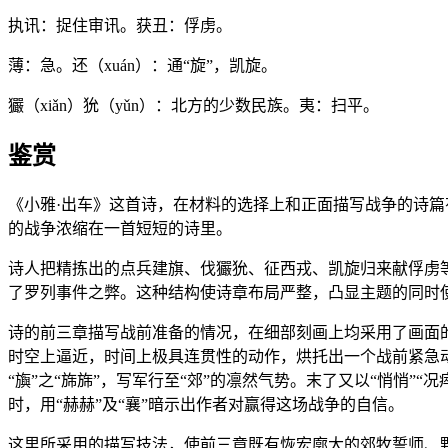
执讯：捉住审讯。获丑：俘虏。
薄：急。还（xuán）：通“旋”，凯旋。
玁（xiǎn）狁（yǔn）：北方的少数民族。夷：扫平。
鉴赏
《小雅·出车》这首诗，在材料的选择上和正面描写战争的诗
的战争浓缩在一首短短的诗里。
诗人把精拣出的点兵建旗、伐玁狁、征西戎、凯旋归来献俘虏
了罗列事件之弊。这种结构使诗章布局严整，凸显主题的同时
诗的前三章描写战前准备的情况，在细部刻画上均采用了画面的描
时空上逼近，时间上极具连贯性的动作，烘托出一个战前紧急动员
“旟”之“旆旆”，写军行至“郊”的凛然气势。末了又以“悄悄
时，用“赫赫”及“襄”暗示出作者对赢得这场战争的自信。
这里所采用的描写技法，使前三章既有恢宏廓大的郊牧誓师、