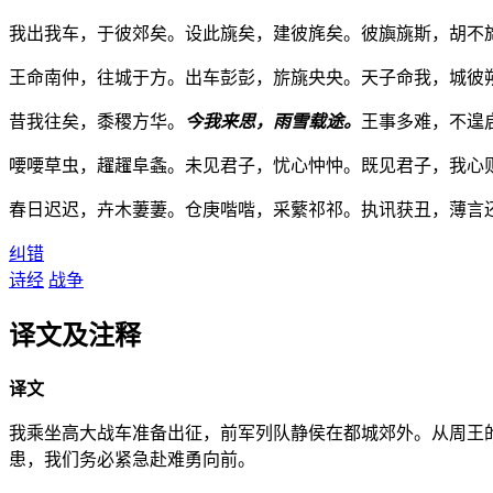
我出我车，于彼郊矣。设此旐矣，建彼旄矣。彼旟旐斯，胡不
王命南仲，往城于方。出车彭彭，旂旐央央。天子命我，城彼
昔我往矣，黍稷方华。
今我来思，雨雪载途。
王事多难，不遑
喓喓草虫，趯趯阜螽。未见君子，忧心忡忡。既见君子，我心
春日迟迟，卉木萋萋。仓庚喈喈，采蘩祁祁。执讯获丑，薄言
纠错
诗经
战争
译文及注释
译文
我乘坐高大战车准备出征，前军列队静侯在都城郊外。从周王
患，我们务必紧急赴难勇向前。