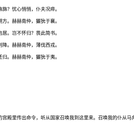
旆旆？忧心悄悄，仆夫况瘁。
朔方。赫赫南仲，玁狁于襄。
启居。岂不怀归？畏此简书。
则降。赫赫南仲，薄伐西戎。
还归。赫赫南仲，玁狁于夷。
的宫殿里传出命令，听从国家召唤我到这里来。召唤我的仆从马