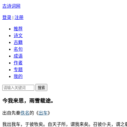
古诗词网
登录
|
注册
推荐
诗文
古籍
名句
成语
作者
专题
我的
今我来思，雨雪载途。
出自先秦
佚名
的《
出车
》
我出我车，于彼牧矣。自天子所，谓我来矣。召彼仆夫，谓之