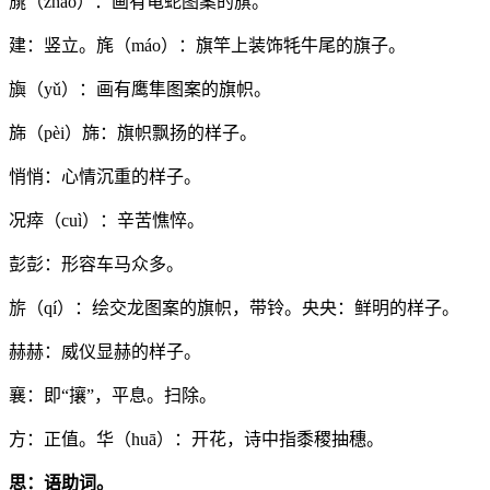
旐（zhào）：画有龟蛇图案的旗。
建：竖立。旄（máo）：旗竿上装饰牦牛尾的旗子。
旟（yǔ）：画有鹰隼图案的旗帜。
旆（pèi）旆：旗帜飘扬的样子。
悄悄：心情沉重的样子。
况瘁（cuì）：辛苦憔悴。
彭彭：形容车马众多。
旂（qí）：绘交龙图案的旗帜，带铃。央央：鲜明的样子。
赫赫：威仪显赫的样子。
襄：即“攘”，平息。扫除。
方：正值。华（huā）：开花，诗中指黍稷抽穗。
思：语助词。