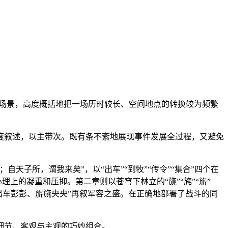
型场景，高度概括地把一场历时较长、空间地点的转换较为频繁
度叙述，以主带次。既有条不紊地展现事件发展全过程，又避免
子所，谓我来矣”，以“出车”“到牧”“传令”“集合”四个在
上的凝重和压抑。第二章则以苍穹下林立的“旐”“旄”“旂”
“出车彭彭、旂旐央央”再叙军容之盛。在正确地部署了战斗的同
细节、客观与主观的巧妙组合。