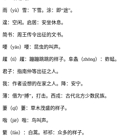
雨（yù）雪：下雪。涂：即“途”。
遑：空闲。启居：安坐休息。
简书：周王传令出征的文书。
喓（yāo）喓：昆虫的叫声。
趯（tì）趯：蹦蹦跳跳的样子。阜螽（zhōnɡ）：蚱蜢。
君子：指南仲等出征之人。
我：作者设想的在家之人。降：安宁。
薄：借为“搏”，打击。西戎：古代北方少数民族。
萋（qī）萋：草木茂盛的样子。
喈（jiē）喈：鸟叫声。
蘩（fán）：白蒿。祁祁：众多的样子。