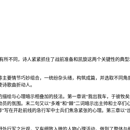
篇有所不同，诗人紧紧抓住了战前准备和凯旋这两个关键性的典
等主要情节巧妙组合，一统纷杂头绪，构筑成篇，并选取不同角
使诗歌曲折动人。
绘与心理暗示相叠加的技法。第一章说“我出我车，于彼牧矣；自天
的氛围。末二句又以“多难”和“棘”二词暗示出主帅和士卒们心理
”“况瘁”写在开赴前线的急行军中士兵们焦急紧张的心理。第三章以
野外行军之壮观，又有细致入微的人物心理活动，做到了整体与