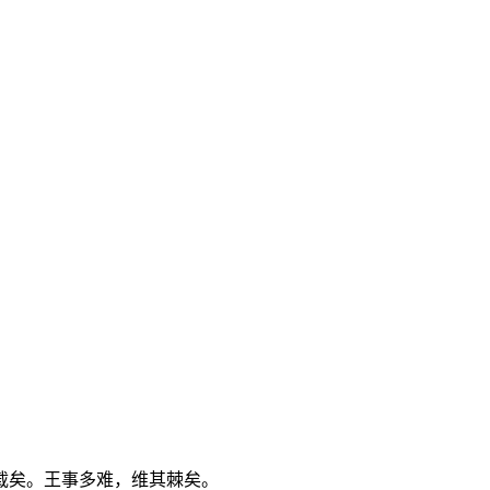
载矣。王事多难，维其棘矣。