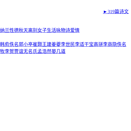
►319篇诗文
纳兰性德
秋天
离别
女子
生活
咏物诗
爱情
韩愈
佚名
郭小亭
崔颢
王建
姜夔
李世民
李适
干宝
高骈
李商隐
佚名
牧
李贺
贾谊
无名氏
孟浩然
晏几道