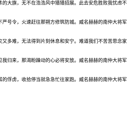
隼的大旗，无不在浩浩风中猎猎招展。此去安危胜败我忧虑不
下严号令，火速赶往那朔方修筑防城。威名赫赫的南仲大将军
灾又多难，无法得到片刻休息和安宁。难道我们不苦苦思念家
见我归来，那渴盼躁动的心必将安放。威名赫赫的南仲大将军
耳的俘虏，收拾停当就急急忙往家跑。威名赫赫的南仲大将军