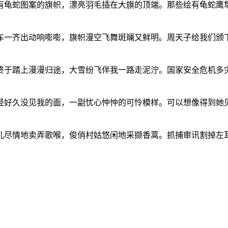
有龟蛇图案的旗帜，漂亮羽毛插在大旗的顶端。那些绘有龟蛇鹰
车一齐出动响嘭嘭，旗帜漫空飞舞斑斓又鲜明。周天子给我们颁
终于踏上漫漫归途，大雪纷飞伴我一路走泥泞。国家安全危机多
经好久没见我的面，一副忧心忡忡的可怜模样。可以想像得到她
儿尽情地卖弄歌喉，俊俏村姑悠闲地采撷香蒿。抓捕审讯割掉左