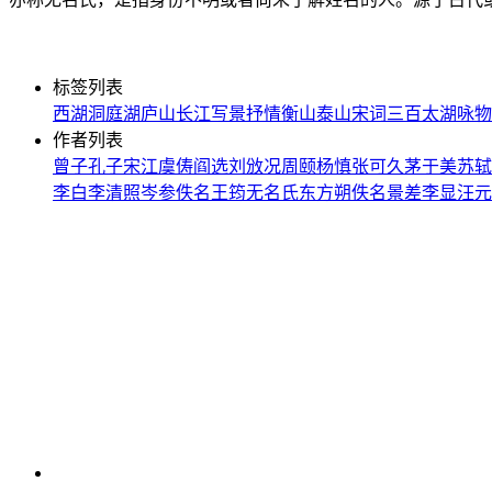
标签列表
西湖
洞庭湖
庐山
长江
写景
抒情
衡山
泰山
宋词三百
太湖
咏物
作者列表
曾子
孔子
宋江
虞俦
阎选
刘攽
况周颐
杨慎
张可久
茅于美
苏轼
李白
李清照
岑参
佚名
王筠
无名氏
东方朔
佚名
景差
李显
汪元