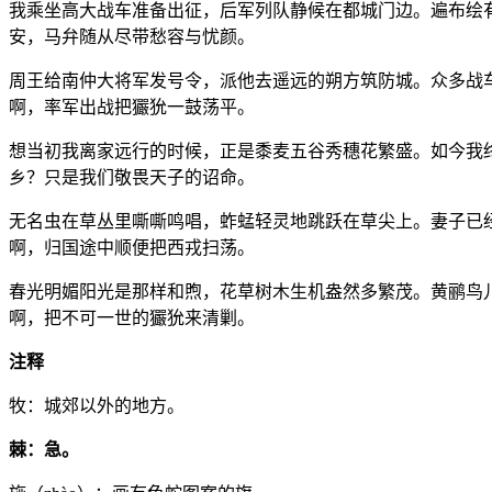
我乘坐高大战车准备出征，后军列队静候在都城门边。遍布绘
安，马弁随从尽带愁容与忧颜。
周王给南仲大将军发号令，派他去遥远的朔方筑防城。众多战
啊，率军出战把玁狁一鼓荡平。
想当初我离家远行的时候，正是黍麦五谷秀穗花繁盛。如今我
乡？只是我们敬畏天子的诏命。
无名虫在草丛里嘶嘶鸣唱，蚱蜢轻灵地跳跃在草尖上。妻子已
啊，归国途中顺便把西戎扫荡。
春光明媚阳光是那样和煦，花草树木生机盎然多繁茂。黄鹂鸟
啊，把不可一世的玁狁来清剿。
注释
牧：城郊以外的地方。
棘：急。