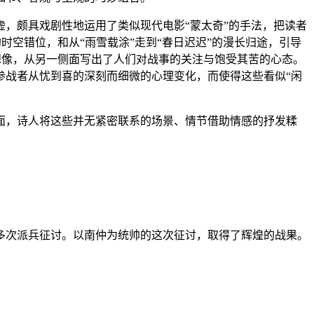
，颇具戏剧性地运用了类似现代电影“蒙太奇”的手法，把读者
时空错位，和从“雨雪载涂”走到“春日迟迟”的漫长归途，引导
展想像，从另一侧面写出了人们对战事的关注与饱受其苦的心态。
参战者从忧到喜的深刻而细微的心理变化，而使得这些看似“闲
面，诗人将这些并无紧密联系的场景、情节借助情感的抒发糅
多次派兵征讨。以南仲为统帅的这次征讨，取得了辉煌的战果。