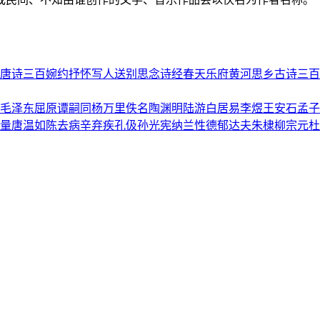
唐诗三百
婉约
抒怀
写人
送别
思念
诗经
春天
乐府
黄河
思乡
古诗三百
毛泽东
屈原
谭嗣同
杨万里
佚名
陶渊明
陆游
白居易
李煜
王安石
孟子
量
唐温如
陈去病
辛弃疾
孔伋
孙光宪
纳兰性德
郁达夫
朱棣
柳宗元
杜