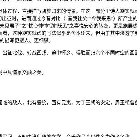
具体过程，直接描写凯旋归来的情景。在这一部分里诗人避实就虚
出征时，进而通过今昔对比（“昔我往矣”“今我来思”）所产生的
未见君子”之“忧心忡忡”到“既见”之喜悦安心的转变，更是施
面看，这种避实就虚的写法似乎是舍本逐末，但由于其中渗透了
面的描写更感人、更细腻。
、出征北伐、转战西戎、途中怀乡、得胜而归六个不同时空的画
境中具情景交融之美。
面临的敌人，北有玁狁，西有昆夷，为了王朝的安定，周王朝曾
或民间、不知由谁创作的文学、音乐作品会以佚名为作者名称。