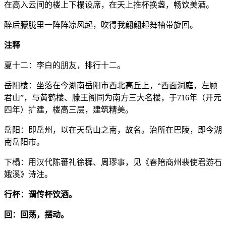
在高入云间的楼上下榻设席，在天上推杯换盏，畅饮美酒。
醉后朦胧里一阵阵凉风起，吹得我翩翩起舞袖带旋回。
注释
夏十二：李白的朋友，排行十二。
岳阳楼：坐落在今湖南岳阳市西北高丘上，“西面洞庭，左顾
君山”，与黄鹤楼、滕王阁同为南方三大名楼，于716年（开元
四年）扩建，楼高三层，建筑精美。
岳阳：即岳州，以在天岳山之南，故名。治所在巴陵，即今湖
南岳阳市。
下榻：用汉代陈蕃礼徐穉、周璆事，见《春陪商州裴使君游石
娥溪》诗注。
行杯：谓传杯饮酒。
回：回荡，摆动。