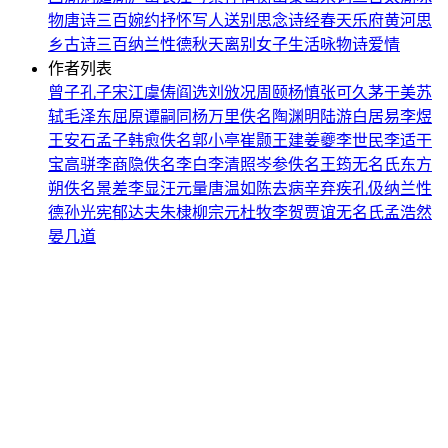
物
唐诗三百
婉约
抒怀
写人
送别
思念
诗经
春天
乐府
黄河
思
乡
古诗三百
纳兰性德
秋天
离别
女子
生活
咏物诗
爱情
作者列表
曾子
孔子
宋江
虞俦
阎选
刘攽
况周颐
杨慎
张可久
茅于美
苏
轼
毛泽东
屈原
谭嗣同
杨万里
佚名
陶渊明
陆游
白居易
李煜
王安石
孟子
韩愈
佚名
郭小亭
崔颢
王建
姜夔
李世民
李适
干
宝
高骈
李商隐
佚名
李白
李清照
岑参
佚名
王筠
无名氏
东方
朔
佚名
景差
李显
汪元量
唐温如
陈去病
辛弃疾
孔伋
纳兰性
德
孙光宪
郁达夫
朱棣
柳宗元
杜牧
李贺
贾谊
无名氏
孟浩然
晏几道