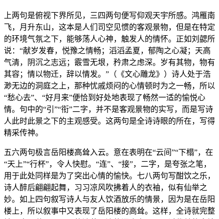
上两句是俯视下界所见，三四两句便写仰观天宇所感。鸿雁南
飞，月升东山，这本是人们司空见惯的客观景物，但是在特定
的环境气氛之下，能够荡人心神，触发人的情怀。正如刘勰所
说：“献岁发春，悦豫之情畅；滔滔孟夏，郁陶之心凝；天高
气清，阴沉之志远；霰雪无垠，矜肃之虑深。岁有其物，物有
其容；情以物迁，辞以情发。”（《文心雕龙》）诗人处于浩
渺无边的洞庭之上，那种忧戚烦闷的心情顿时为之一畅，所以
“愁心去”、“好月来”便恰到好处地表现了畅然一适的愉悦心
情。句中的“引”“衔”二字，并不是客观景物的实写，而是写诗
人此时此景之下的主观感受。这两句是全诗诗眼的所在，写得
精采传神。
五六两句极言岳阳楼高耸入云。意在表明在“云间”“下榻”，在
“天上”“行杯”，令人快慰。“连”、“接”，二字，是夸张之笔，
用于此处同样是为了突出心情的愉快。七八两句写酣饮之乐，
诗人醉后翩翩起舞，习习凉风吹拂着人的衣袖，似有仙举之
妙。如上四句叙写诗人与友人饮酒放乐的情景，因为是在岳阳
楼上，所以叙事中又表现了岳阳楼的高耸。这样，全诗就完整