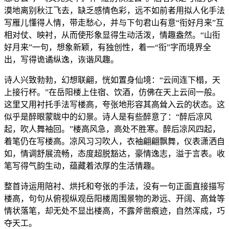
漠地离别秋江飞去，缺乏感情色彩，远不如前者用拟人化手法
写雁儿懂得人情，带走愁心，并与下句君山有意“衔好月来”互
相对仗、映衬，从而使形象显得生动活泼，情趣盎然。“山衔
好月来”一句，想象新颖，有独创性，着一“衔”字而境界全
出，写得诡谲纵逸，诙谐风趣。
诗人兴致勃勃，幻想联翩，恍如置身仙境：“云间连下榻，天
上接行杯。”在岳阳楼上住宿、饮酒，仿佛在天上云间一般。
这里又用衬托手法写楼高，夸张地形容其高耸入云的状态。这
似乎是醉眼蒙眬中的幻景。诗人是有些醉意了：“醉后凉风
起，吹人舞袖回。”楼高风急，高处不胜寒。醉后凉风四起，
着笔仍在写楼高。凉风习习吹人，衣袖翩翩飘舞，仪表潇洒自
如，情调舒展流畅，态度超脱豁达，豪情逸志，溢于言表。收
笔写得气韵生动，蕴藏着浓厚的生活情趣。
整首诗运用陪衬、烘托和夸张的手法，没有一句正面直接描写
楼高，句句从俯视纵观岳阳楼周围景物的渺远、开阔、高耸等
情状落笔，却无处不显出楼高，不露斧凿痕迹，自然浑成，巧
夺天工。