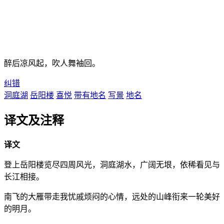
醉后凉风起，吹人舞袖回。
纠错
洞庭湖
岳阳楼
喜悦
带有地名
写景
地名
译文及注释
译文
登上岳阳楼览尽四周风光，洞庭湖水，广阔无垠，依稀看见与
长江相接。
南飞的大雁带走我忧戚烦闷的心情，远处的山峰衔来一轮美好
的明月。