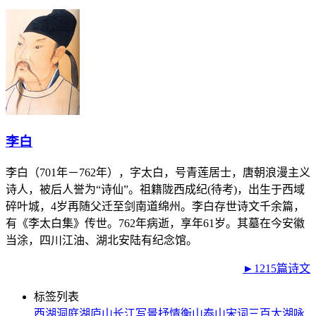
李白
李白（701年－762年），字太白，号青莲居士，唐朝浪漫主义
诗人，被后人誉为“诗仙”。祖籍陇西成纪(待考)，出生于西域
碎叶城，4岁再随父迁至剑南道绵州。李白存世诗文千余篇，
有《李太白集》传世。762年病逝，享年61岁。其墓在今安徽
当涂，四川江油、湖北安陆有纪念馆。
►1215篇诗文
标签列表
西湖
洞庭湖
庐山
长江
写景
抒情
衡山
泰山
宋词三百
太湖
咏