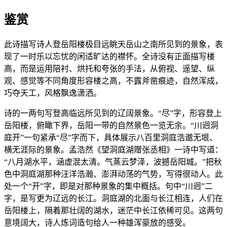
鉴赏
此诗描写诗人登岳阳楼极目远眺天岳山之南所见到的景象，表
现了一时乐以忘忧的闲适旷达的襟怀。全诗没有正面描写楼
高，而是运用陪衬、烘托和夸张的手法，从俯视、遥望、纵
观、感觉等不同角度形容楼之高，不露斧凿痕迹，自然浑成，
巧夺天工，风格飘逸潇洒。
诗的一两句写登高临远所见到的辽阔景象。“尽”字，形容登上
岳阳楼，俯瞰下界，岳阳一带的自然景色一览无余。“川迥洞
庭开”一句紧承“尽”字而下，具体展示八百里洞庭浩邈无垠、
横无涯际的景象。孟浩然《望洞庭湖赠张丞相》一诗中写道：
“八月湖水平，涵虚混太清。气蒸云梦泽，波撼岳阳城。”把秋
色中洞庭湖那种汪洋浩瀚、澎湃动荡的气势，写得很动人。此
处一个“开”字，即是对那种景象的集中概括。句中“川迥”二
字，是写更为辽远的长江。洞庭湖的北面与长江相连，人们在
岳阳楼上，隔着那壮阔的湖水，迷茫中长江依稀可见。这两句
意境阔大，诗人炼词造句给人一种雄浑豪放的感受。