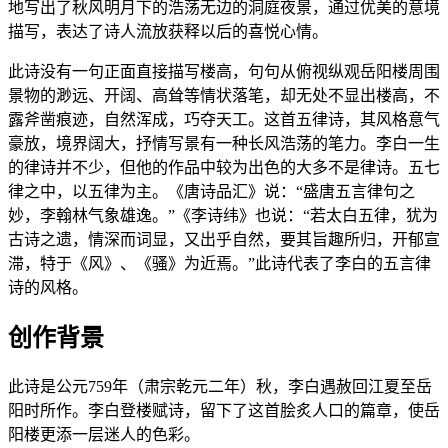
地写出了秋风明月下的浩荡无边的洞庭夜景，通过优美的意境
描写，表达了诗人流放获释以后的喜悦心情。
此诗没有一句正面直接描写楼高，句句从俯视纵观岳阳楼周围
景物的渺远、开阔、高耸等情状落笔，却无处不显出楼高，不
露斧凿痕迹，自然浑成，巧夺天工。这首五律诗，其风格意气
豪放，境界阔大，抒情写景有一种长风浩荡的笔力。李白一生
的律诗并不少，但他的作品中较为出色的大多不是律诗。五七
律之中，以五律为主。《唐诗品汇》说：“盛唐五言律句之
妙，李翰林气象雄逸。”《李诗纬》也说：“若太白五律，犹为
古诗之遗，情深而词显，又出乎自然，要其旨趣所归，开郁宣
滞，特于《风》、《骚》为近焉。”此诗代表了李白的五言律
诗的风格。
创作背景
此诗是公元759年（肃宗乾元二年）秋，李白遇赦回江夏至岳
阳时所作。李白登楼赋诗，留下了这首脍炙人口的篇章，使岳
阳楼更添一层迷人的色彩。