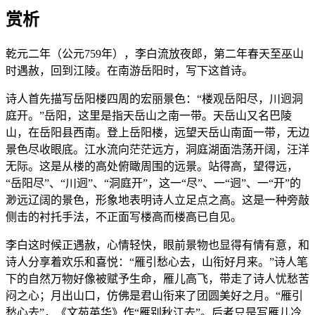
赏析
乾元二年（公元759年），李白流放夜郎，第二年春天至巫山
时遇赦，回到江陵。在南游岳阳时，写下这首诗。
诗人首先描写岳阳楼四周的宏丽景色：“楼观岳阳尽，川迥洞
庭开。”岳阳，这里是指天岳山之南一带。天岳山又名巴陵
山，在岳阳县西南。登上岳阳楼，远望天岳山南面一带，无边
景色尽收眼底。江水流向茫茫远方，洞庭湖面浩荡开阔，汪洋
无际。这是从楼的高处俯瞰周围的远景。站得高，望得远，
“岳阳尽”、“川迥”、“洞庭开”，这一“尽”、一“迥”、一“开”的
渺远辽阔的景色，形象地表明诗人立足点之高。这是一种旁敲
侧击的衬托手法，不正面写楼高而楼高已自见。
李白这时候正遇赦，心情轻快，眼前景物也显得有情有意，和
诗人分享着欢乐和喜悦：“雁引愁心去，山衔好月来。”诗人笔
下的自然万物好像被赋予生命，雁儿高飞，带走了诗人忧愁苦
闷之心；月出山口，仿佛是君山衔来了团圆美好之月。“雁引
愁心去”，《文苑英华》作“雁别秋江去”。后者只是写雁儿冷