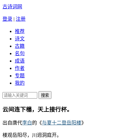
古诗词网
登录
|
注册
推荐
诗文
古籍
名句
成语
作者
专题
我的
云间连下榻，天上接行杯。
出自唐代
李白
的《
与夏十二登岳阳楼
》
楼观岳阳尽，川迥洞庭开。