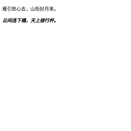
雁引愁心去，山衔好月来。
云间连下榻，天上接行杯。