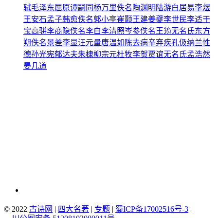
轼
毛泽东
屈原
谭嗣同
杨万里
佚名
陶渊明
陆游
白居易
李煜
王安石
孟子
韩愈
佚名
郭小亭
崔颢
王建
姜夔
李世民
李适
干
宝
高骈
李商隐
佚名
李白
李清照
岑参
佚名
王筠
无名氏
东方
朔
佚名
景差
李显
汪元量
唐温如
陈去病
辛弃疾
孔伋
纳兰性
德
孙光宪
郁达夫
朱棣
柳宗元
杜牧
李贺
贾谊
无名氏
孟浩然
晏几道
© 2022
古诗网
|
四大名著
|
专题
|
蜀ICP备17002516号-3
|