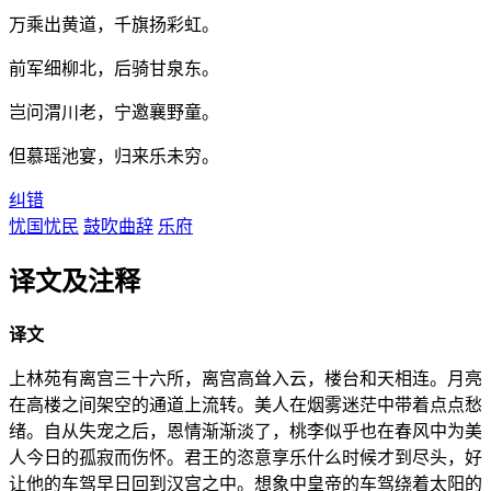
万乘出黄道，千旗扬彩虹。
前军细柳北，后骑甘泉东。
岂问渭川老，宁邀襄野童。
但慕瑶池宴，归来乐未穷。
纠错
忧国忧民
鼓吹曲辞
乐府
译文及注释
译文
上林苑有离宫三十六所，离宫高耸入云，楼台和天相连。月亮
在高楼之间架空的通道上流转。美人在烟雾迷茫中带着点点愁
绪。自从失宠之后，恩情渐渐淡了，桃李似乎也在春风中为美
人今日的孤寂而伤怀。君王的恣意享乐什么时候才到尽头，好
让他的车驾早日回到汉宫之中。想象中皇帝的车驾绕着太阳的