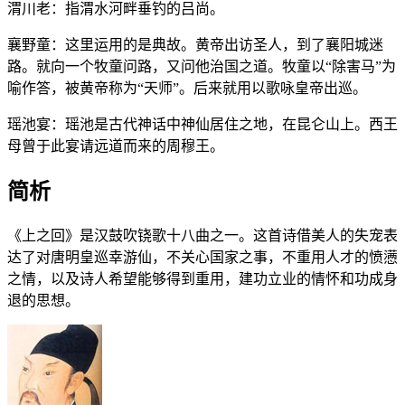
渭川老：指渭水河畔垂钓的吕尚。
襄野童：这里运用的是典故。黄帝出访圣人，到了襄阳城迷
路。就向一个牧童问路，又问他治国之道。牧童以“除害马”为
喻作答，被黄帝称为“天师”。后来就用以歌咏皇帝出巡。
瑶池宴：瑶池是古代神话中神仙居住之地，在昆仑山上。西王
母曾于此宴请远道而来的周穆王。
简析
《上之回》是汉鼓吹铙歌十八曲之一。这首诗借美人的失宠表
达了对唐明皇巡幸游仙，不关心国家之事，不重用人才的愤懑
之情，以及诗人希望能够得到重用，建功立业的情怀和功成身
退的思想。