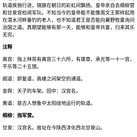
轨道疾驰行进，锦旗在朝日的彩虹间飘扬。皇帝亲自去细柳营
和甘泉宫检阅军队。不知当今的皇帝能不能像周文王那样起用
在渭水河畔垂钓的老人，也不知道君王是否能向襄野牧童询问
治国之道。真期望能够有那一天，能够和皇帝共宴，归来其乐
无穷。
注释
离宫：指上林苑有离宫三十六所，有建章、承光等一十一宫，
平乐等二十五馆。
阁道：即复道，高楼之间架空的通道。
金舆：天子的车架。回中：汉宫名。
黄道：是古人想象中太阳绕地运行的轨道。
细柳：指军营。
甘泉：汉宫名。故址在今陕西淳化西北甘泉山。