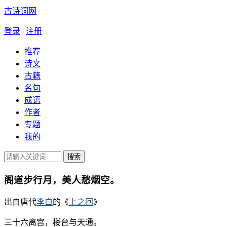
古诗词网
登录
|
注册
推荐
诗文
古籍
名句
成语
作者
专题
我的
阁道步行月，美人愁烟空。
出自唐代
李白
的《
上之回
》
三十六离宫，楼台与天通。