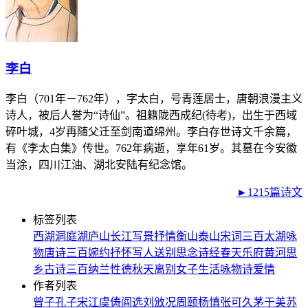
李白
李白（701年－762年），字太白，号青莲居士，唐朝浪漫主义
诗人，被后人誉为“诗仙”。祖籍陇西成纪(待考)，出生于西域
碎叶城，4岁再随父迁至剑南道绵州。李白存世诗文千余篇，
有《李太白集》传世。762年病逝，享年61岁。其墓在今安徽
当涂，四川江油、湖北安陆有纪念馆。
►1215篇诗文
标签列表
西湖
洞庭湖
庐山
长江
写景
抒情
衡山
泰山
宋词三百
太湖
咏
物
唐诗三百
婉约
抒怀
写人
送别
思念
诗经
春天
乐府
黄河
思
乡
古诗三百
纳兰性德
秋天
离别
女子
生活
咏物诗
爱情
作者列表
曾子
孔子
宋江
虞俦
阎选
刘攽
况周颐
杨慎
张可久
茅于美
苏