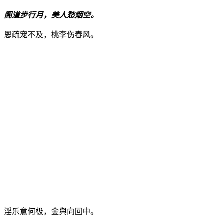
阁道步行月，美人愁烟空。
恩疏宠不及，桃李伤春风。
淫乐意何极，金舆向回中。