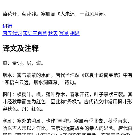
菊花开，菊花残。塞雁高飞人未还，一帘风月闲。
纠错
唐五代词
宋词三百首
秋天
写景
相思
译文及注释
重：量词。层，道。
烟水：雾气蒙蒙的水面。唐代孟浩然《送袁十岭南寻弟》中有
“苍梧白云远，烟水洞庭深。”诗句。
枫叶：枫树叶。枫，落叶乔木，春季开花，叶子掌状三裂。其
叶经秋季而变为红色，因此称“丹枫”。古代诗文中常用枫叶形
容秋色。丹：红色。
塞雁：塞外的鸿雁，也作“塞鸿”。塞雁春季北去，秋季南来，
所以古人常以之作比，表示对远离故乡的亲人的思念。唐代白