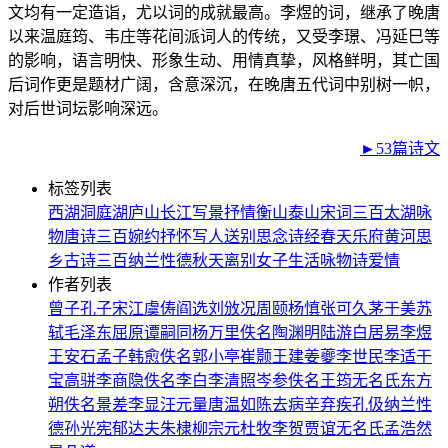
文均有一定造诣，尤以词的成就最高。李煜的词，继承了晚唐
以来温庭筠、韦庄等花间派词人的传统，又受李璟、冯延巳等
的影响，语言明快、形象生动、用情真挚，风格鲜明，其亡国
后词作更是题材广阔，含意深沉，在晚唐五代词中别树一帜，
对后世词坛影响深远。
►53篇诗文
标签列表
西湖
洞庭湖
庐山
长江
写景
抒情
衡山
泰山
宋词三百
太湖
咏
物
唐诗三百
婉约
抒怀
写人
送别
思念
诗经
春天
乐府
黄河
思
乡
古诗三百
纳兰性德
秋天
离别
女子
生活
咏物诗
爱情
作者列表
曾子
孔子
宋江
虞俦
阎选
刘攽
况周颐
杨慎
张可久
茅于美
苏
轼
毛泽东
屈原
谭嗣同
杨万里
佚名
陶渊明
陆游
白居易
李煜
王安石
孟子
韩愈
佚名
郭小亭
崔颢
王建
姜夔
李世民
李适
干
宝
高骈
李商隐
佚名
李白
李清照
岑参
佚名
王筠
无名氏
东方
朔
佚名
景差
李显
汪元量
唐温如
陈去病
辛弃疾
孔伋
纳兰性
德
孙光宪
郁达夫
朱棣
柳宗元
杜牧
李贺
贾谊
无名氏
孟浩然