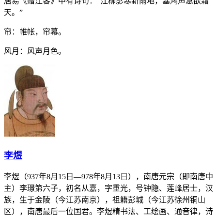
居易《赠江客》中有诗句：“江柳影寒新雨地，塞鸿声急欲霜
天。”
帘：帷帐，帘幕。
风月：风声月色。
李煜
李煜（937年8月15日―978年8月13日），南唐元宗（即南唐中
主）李璟第六子，初名从嘉，字重光，号钟隐、莲峰居士，汉
族，生于金陵（今江苏南京），祖籍彭城（今江苏徐州铜山
区），南唐最后一位国君。李煜精书法、工绘画、通音律，诗