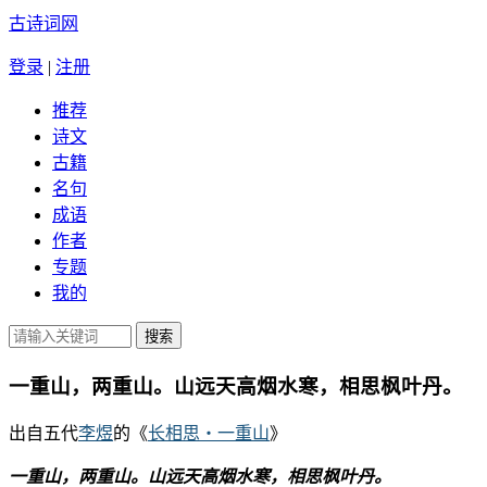
古诗词网
登录
|
注册
推荐
诗文
古籍
名句
成语
作者
专题
我的
一重山，两重山。山远天高烟水寒，相思枫叶丹。
出自五代
李煜
的《
长相思・一重山
》
一重山，两重山。山远天高烟水寒，相思枫叶丹。