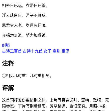
相去日已远，衣带日已缓。
浮云蔽白日，游子不顾反。
思君令人老，岁月忽已晚。
弃捐勿复道，努力加餐饭。
纠错
古诗三百首
古诗十九首
女子
离别
相思
注释
①相见几时重：几时重相见。
评解
这首词抒发伤离惜别之情。上片写暮春送别，莺啼、歌咽，无
限眷恋。下片写别后相思。芳草路远，幽恨无穷。月照小楼，