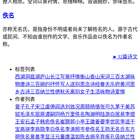
撩人相思。全词以景衬情，思绪绵绵。造语婉妙，余味悠长。
佚名
亦称无名氏，是指身份不明或者尚未了解姓名的人。源于古代
或民间、不知由谁创作的文学、音乐作品会以佚名为作者名
称。
►32篇诗文
标签列表
西湖
洞庭湖
庐山
长江
写景
抒情
衡山
泰山
宋词三百
太湖
咏
物
唐诗三百
婉约
抒怀
写人
送别
思念
诗经
春天
乐府
黄河
思
乡
古诗三百
纳兰性德
秋天
离别
女子
生活
咏物诗
爱情
作者列表
曾子
孔子
宋江
虞俦
阎选
刘攽
况周颐
杨慎
张可久
茅于美
苏
轼
毛泽东
屈原
谭嗣同
杨万里
佚名
陶渊明
陆游
白居易
李煜
王安石
孟子
韩愈
佚名
崔颢
郭小亭
王建
姜夔
李世民
李适
干
宝
高骈
李商隐
李白
佚名
李清照
岑参
佚名
王筠
无名氏
东方
朔
佚名
景差
李显
汪元量
唐温如
陈去病
辛弃疾
孔伋
纳兰性