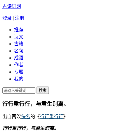
古诗词网
登录
|
注册
推荐
诗文
古籍
名句
成语
作者
专题
我的
行行重行行，与君生别离。
出自两汉
佚名
的《
行行重行行
》
行行重行行，与君生别离。