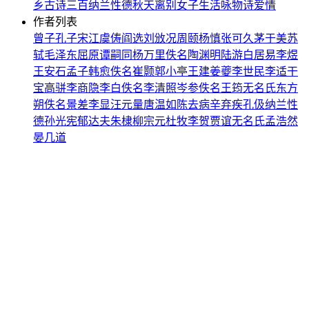
乡
古诗三百
纳兰性德
秋天
离别
女子
生活
咏物诗
爱情
作者列表
曾子
孔子
宋江
虞俦
阎选
刘攽
况周颐
杨慎
张可久
茅于美
苏
轼
毛泽东
屈原
谭嗣同
杨万里
佚名
陶渊明
陆游
白居易
李煜
王安石
孟子
韩愈
佚名
崔颢
郭小亭
王建
姜夔
李世民
李适
干
宝
高骈
李商隐
李白
佚名
李清照
岑参
佚名
王筠
无名氏
东方
朔
佚名
景差
李显
汪元量
唐温如
陈去病
辛弃疾
孔伋
纳兰性
德
孙光宪
郁达夫
朱棣
柳宗元
杜牧
李贺
贾谊
无名氏
孟浩然
晏几道