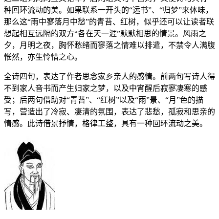
种回环流动的美。如果联系一开头的“远书”、“归梦”来体味，
那么这“雨中寥落月中愁”的青苔、红树，似乎还可以让读者联
想起相互远隔的双方“各在天一涯”默默相思的情景。风雨之
夕，月明之夜，胸怀愁绪而寥落之情难以排遣，不禁令人满腹
怅然，亦生怜惜之心。
全诗四句，表达了作者思念家乡亲人的感情。前两句写诗人得
不到家人音书而产生归家之梦，以及中宵醒后寂寥凄寒的感
受；后两句借助对“青苔”、“红树”以及“雨”景、“月”色的描
写，营造出了冷寂、凄清的氛围，表达了悲愁，孤寂和思亲的
情感。此诗借景抒情，格律工整，具有一种回环流动之美。