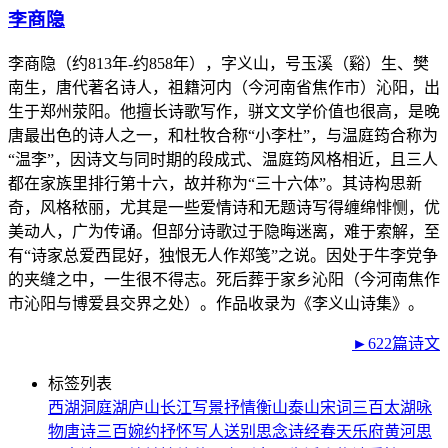
李商隐
李商隐（约813年-约858年），字义山，号玉溪（谿）生、樊
南生，唐代著名诗人，祖籍河内（今河南省焦作市）沁阳，出
生于郑州荥阳。他擅长诗歌写作，骈文文学价值也很高，是晚
唐最出色的诗人之一，和杜牧合称“小李杜”，与温庭筠合称为
“温李”，因诗文与同时期的段成式、温庭筠风格相近，且三人
都在家族里排行第十六，故并称为“三十六体”。其诗构思新
奇，风格秾丽，尤其是一些爱情诗和无题诗写得缠绵悱恻，优
美动人，广为传诵。但部分诗歌过于隐晦迷离，难于索解，至
有“诗家总爱西昆好，独恨无人作郑笺”之说。因处于牛李党争
的夹缝之中，一生很不得志。死后葬于家乡沁阳（今河南焦作
市沁阳与博爱县交界之处）。作品收录为《李义山诗集》。
►622篇诗文
标签列表
西湖
洞庭湖
庐山
长江
写景
抒情
衡山
泰山
宋词三百
太湖
咏
物
唐诗三百
婉约
抒怀
写人
送别
思念
诗经
春天
乐府
黄河
思