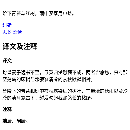
阶下青苔与红树，雨中寥落月中愁。
纠错
思乡
愁情
译文及注释
译文
盼望妻子远书不至，寻觅归梦慰藉不成，两者皆悠悠，只有那
空荡荡的床榻与那寂寥清冷的素秋默默相对。
台阶下的青苔和庭中被秋霜染红的树叶，在迷濛的秋雨以及冷
冷的清月笼罩下，越发勾起我那悠长的愁绪。
注释
端居：闲居。