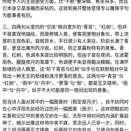
所给予人的主观感受方面，比“不耐”要深细、隽永得多，而且
它本身又是准确而妥帖的。这就和离开整体意境专以雕琢字句
为能事者有别。
三、四两句从室内的“空床”移向室外的“青苔”、“红树”。但并
不是客观地描绘，而是移情入景，使客观景物对象化，带上浓
厚的主观色彩。寂居异乡，平日很少有人来往，阶前长满了青
苔，更显出寓所的冷寂。红树，则正是暮秋特有的景象。青
苔、红树，色调本来是比较明丽的，但由于是在夜间，在迷蒙
雨色、朦胧夜月的笼罩下，色调便不免显得黯淡模糊。在满怀
愁绪的诗人眼里，这“阶下青苔与红树”似乎也在默默相对中呈
现出一种无言的愁绪和清冷寥落的意态。这两句中“青苔”与
“红树”，“雨中”与“月中”，“寥落”与“愁”，都是互文错举。“雨
中”与“月中”，似乎不大可能是同一夜间出现的景象。
但当诗人面对其中的一幅图景时（假定是月夕），自不妨同时
在心中浮现先前经历过的另一幅图景（雨夕）。这样把眼前的
实景和记忆中的景色交织在一起，无形中将时间的内涵扩展延
伸了，暗示出像这样地中宵不寐，思念远人已非一夕。同时，
这三组词两两互文错举，后两组又句中自对，又使诗句具有一