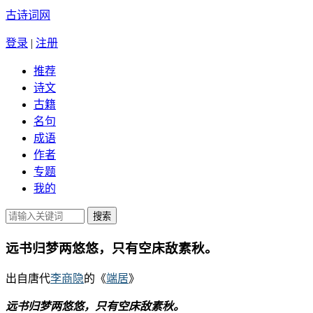
古诗词网
登录
|
注册
推荐
诗文
古籍
名句
成语
作者
专题
我的
远书归梦两悠悠，只有空床敌素秋。
出自唐代
李商隐
的《
端居
》
远书归梦两悠悠，只有空床敌素秋。