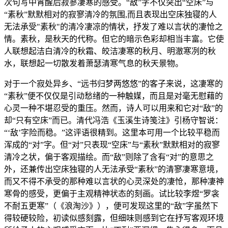
次句写中宵醒后寂寥凄寒的感受。“敌”字不仅突出“空床”与
“素秋”默默相对的寂寥清冷的氛围,而且表现出空床独寝的人
无法承受"素秋"的清冷凄凉的情状，抒发了难以言状的凄怆之
情。素秋，是秋天的代称。但它的暗示色彩却相当丰富。它使
人联想起洁白清冷的秋霜、皎洁凄寒的秋月、明澈寒冽的秋
水，联想起一切散发着萧瑟清寒气息的秋天景物。
对于一个寂处异乡、“远书归梦两悠悠”的客子来说，这凄寒的
“素秋”便不仅仅是引动愁绪的一种触媒，而且是对毫无慰藉的
心灵一种不堪忍受的重压。然而，诗人可以用来和它对“敌”的
却“只有空床”而已。清代冯浩《玉溪生诗笺注》引杨守智说：
“‘敌’字险而稳。”这评语很精到。这里本可用一个比较平稳而
浑成的“对”字。但“对”只表现“空床”与“素秋”默默相对的寂寥
清冷之状，偏于客观描绘。而“敌”则除了含有“对”的意思之
外，还兼传出空床独寝的人无法承受“素秋”的清寥凄寒意境，
而又不得不承受的那种难以言状的心灵深处的凄怆，那种凄神
寒骨的感受，更偏于主观精神状态的刻画。试比较李煜“罗衾
不耐五更寒”（《浪淘沙》），便可发现这里的“敌”字虽然下
得较硬较险，初读似感刻露，但细味则感到它在抒写客观环境