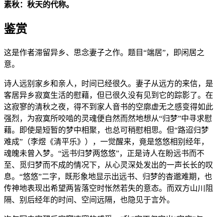
素秋：秋天的代称。
鉴赏
这是作者滞留异乡、思念妻子之作。题目“端居”，即闲居之
意。
诗人远别家乡和亲人，时间已经很久。妻子从远方的来信，是
客居异乡寂寞生活的慰藉，但已很久没有见到它的踪影了。在
这寂寥的清秋之夜，得不到家人音书的空廓虚无之感变得如此
强烈，为寂寞所咬啮的灵魂便自然而然地想从“归梦”中寻求慰
藉。即使是短暂的梦中相聚，也总可稍慰相思。但“路迢归梦
难成”（李煜《清平乐》），一觉醒来，竟是悠悠相别经年，
魂魄未曾入梦。“远书归梦两悠悠”，正是诗人在盼远书而不
至、觅归梦而不成的情况下，从心灵深处发出的一声长长的叹
息。“悠悠”二字，既形象地显示出远书、归梦的杳邈难期，也
传神地表现出希望两皆落空时怅然若失的意态。而双方山川阻
隔、别后经年的时间、空间远隔，也隐见于言外。