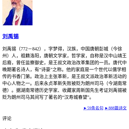
刘禹锡
刘禹锡（772－842），字梦得，汉族，中国唐朝彭城（今徐
州）人，祖籍洛阳，唐朝文学家，哲学家，自称是汉中山靖王
后裔，曾任监察御史，是王叔文政治改革集团的一员。唐代中
晚期著名诗人，有“诗豪”之称。他的家庭是一个世代以儒学相
传的书香门第。政治上主张革新，是王叔文派政治革新活动的
中心人物之一。后来永贞革新失败被贬为朗州司马（今湖南常
德）。据湖南常德历史学家、收藏家周新国先生考证刘禹锡被
贬为朗州司马其间写了著名的“汉寿城春望”。
►59条名句
►888篇诗文
评论