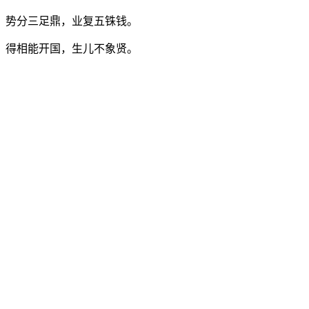
势分三足鼎，业复五铢钱。
得相能开国，生儿不象贤。