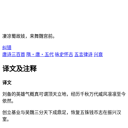
凄凉蜀故妓，来舞魏宫前。
纠错
唐诗三百首
隋・唐・五代
咏史怀古
五言律诗
兴衰
译文及注释
译文
刘备的英雄气概真可谓顶天立地，经历千秋万代威风凛凛至今
依然。
创立基业与吴魏三分天下成鼎足，恢复五铢钱币志在振兴汉
室。