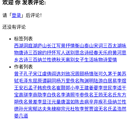
欢迎
你
发表评论:
请「
登录
」后评论！
还没有评论
标签列表
西湖
洞庭湖
庐山
长江
写景
抒情
衡山
泰山
宋词三百
太湖
咏
物
唐诗三百
婉约
抒怀
写人
送别
思念
诗经
春天
乐府
黄河
思
乡
古诗三百
纳兰性德
秋天
离别
女子
生活
咏物诗
爱情
作者列表
曾子
孔子
宋江
虞俦
阎选
刘攽
况周颐
杨慎
张可久
茅于美
苏
轼
毛泽东
屈原
谭嗣同
杨万里
佚名
陶渊明
陆游
白居易
李煜
王安石
孟子
韩愈
佚名
崔颢
郭小亭
王建
姜夔
李世民
李适
干
宝
高骈
李商隐
李白
佚名
李清照
岑参
佚名
王筠
无名氏
东方
朔
佚名
景差
李显
汪元量
唐温如
陈去病
辛弃疾
孔伋
纳兰性
德
孙光宪
郁达夫
朱棣
柳宗元
杜牧
李贺
贾谊
无名氏
孟浩然
晏几道