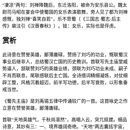
“凄凉”两句：刘禅降魏后，东迁洛阳，被命为安乐县公。魏太
尉司马昭在宴会中使蜀国的女乐表演歌舞，旁人见了都为刘禅
感慨，独刘禅“喜笑自若”，乐不思蜀（《三国志·蜀志·后主
传》裴注引《汉晋春秋》）。妓：女乐，实际也是俘虏。
赏析
此诗意在赞誉英雄，鄙薄庸碌，赞扬了刘巧的功业，慨联蜀汉
事业后继非人，总结蜀汉亡国的历史教训。首联写先主庙堂威
势逼人，颔联赞刘巧的英雄业绩，颈联为刘巧功业未成、嗣子
不肖而联息，尾联感联后主亡国。全诗措词精细凝炼，对仗细
辟工整，风格沉着超迈，前半写功德，后半写衰败，以形象垂
戒当世。
《蜀先主庙》是刘禹锡五律中传诵较广的一首。这首咏史之作
立意在赞誉英雄，鄙薄庸碌。
首联“天地英雄气，千秋尚凛然”，高唱入云，突兀挺拔。细品
诗意，其妙有三：一、境界雄阔奇绝。“天地”两志囊括宇宙，