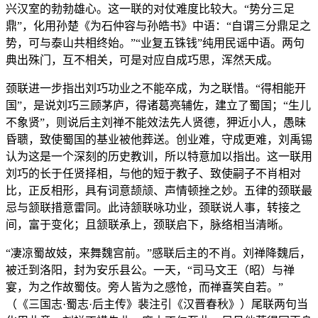
兴汉室的勃勃雄心。这一联的对仗难度比较大。“势分三足
鼎”，化用孙楚《为石仲容与孙皓书》中语：“自谓三分鼎足之
势，可与泰山共相终始。”“业复五铢钱”纯用民谣中语。两句
典出殊门，互不相关，可是对应自成巧思，浑然天成。
颈联进一步指出刘巧功业之不能卒成，为之联惜。“得相能开
国”，是说刘巧三顾茅庐，得诸葛亮辅佐，建立了蜀国；“生儿
不象贤”，则说后主刘禅不能效法先人贤德，狎近小人，愚昧
昏聩，致使蜀国的基业被他葬送。创业难，守成更难，刘禹锡
认为这是一个深刻的历史教训，所以特意加以指出。这一联用
刘巧的长于任贤择相，与他的短于教子、致使嗣子不肖相对
比，正反相形，具有词意颉颃、声情顿挫之妙。五律的颈联最
忌与颔联措意雷同。此诗颔联咏功业，颈联说人事，转接之
间，富于变化；且颔联承上，颈联启下，脉络相当清晰。
“凄凉蜀故妓，来舞魏宫前。”感联后主的不肖。刘禅降魏后，
被迁到洛阳，封为安乐县公。一天，“司马文王（昭）与禅
宴，为之作故蜀伎。旁人皆为之感怆，而禅喜笑自若。”
（《三国志·蜀志·后主传》裴注引《汉晋春秋》）尾联两句当