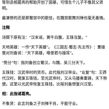
等到丞相葛亮的帮助开创了国基，可惜生个儿子不像其父贤
明。
最凄惨的还是那蜀宫中的歌伎，在魏宫歌舞刘禅也毫无羞情。
注释
诗题下原有注：“汉末谣，黄牛白腹，五铢当复。”
天地英雄：一作“天下英雄”。《三国志·蜀志·先主传》：曹操
曾对刘备说：“天下英雄，唯使君与操耳”。
“势分”句：指刘备创立蜀汉，与魏、吴三分天下。
五铢钱：汉武帝时的货币。此代指刘汉帝业。“业复”句：王莽
代汉时，曾废五铢钱，至光武帝时，又从马援奏重铸，天下称
便。这里以光武帝恢复五铢钱，比喻刘备想复兴汉室。
相：此指诸葛亮。
不象贤：此言刘备之子刘禅不肖，不能守业。