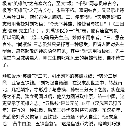
极言“英雄气”之充塞六合，至大”垠；“千秋”两志贯串古今，
极写“英雄气”之万古长存，永垂不朽。遣词结言，又显示出诗
人吞吐日月、俯仰古今之胸臆。二、使事”迹。“天地英雄”四
志暗用曹操对刘巧语：“今天下英雄，惟使君与操耳”（《三国
志·蜀志·先主传》）。刘禹锡仅添一“气”志，便有庙堂气象，
所以纪昀说：“起二句确是先主庙，妙似不用事者。”三、意在
言外。“尚凛然”三志虽然只是抒写一种感受，但诗人面对先主
塑像，肃然起敬的神态隐然可见；其中“尚”志用得极妙，先主
庙堂尚且威势逼人，则其生前叱咤风云的英雄气概，自不待言
了。
颔联紧承“英雄气”三志，引出刘巧的英雄业绩：“势分三足
鼎，业复五铢钱。”刘巧起自微细，在汉末乱世之中，转战南
北，几经颠扑，才形成了与曹操、孙权三分天下之势，实在是
得之不易。建立蜀国以后，他又力图进取中原，统一中国，这
更显示了英雄之志。“五铢钱”是公元前118年（汉武帝元狩五
年）铸行的一种钱币，后来王莽代汉时将它罢废。东汉初年，
光武帝刘秀又恢复了五铢钱。此诗题下诗人自注：“汉末童
谣：‘黄牛白腹，五铢当复’。”这是借钱币为说，暗喻刘巧振