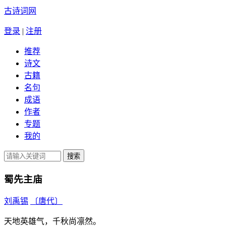
古诗词网
登录
|
注册
推荐
诗文
古籍
名句
成语
作者
专题
我的
蜀先主庙
刘禹锡
〔唐代〕
天地英雄气，千秋尚凛然。