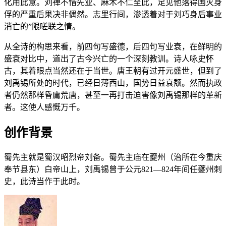
化用此意。刘禅不惜先业、麻木不仁至此，足见他落得国灭身
俘的严重后果决非偶然。志里行间，渗透着对于刘巧身后事业
消亡的”限嗟联之情。
从全诗的构思来看，前四句写盛德，后四句写业衰，在鲜明的
盛衰对比中，道出了古今兴亡的一个深刻教训。诗人咏史怀
古，其着眼点当然还在于当世。唐王朝有过开元盛世，但到了
刘禹锡所处的时代，已经日薄西山，国势日益衰颓。然而执政
者仍然那样昏庸荒唐，甚至一再打击迫害像刘禹锡那样的革新
者。这使人感慨万千。
创作背景
蜀先主就是蜀汉昭烈帝刘备。蜀先主庙在夔州（治所在今重庆
奉节县东）白帝山上，刘禹锡曾于公元821—824年间任夔州刺
史，此诗当作于此时。