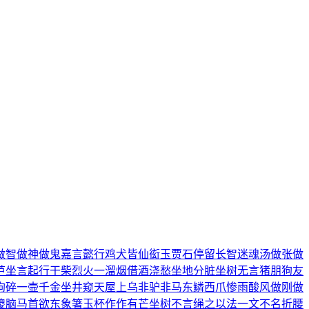
做智
做神做鬼
嘉言懿行
鸡犬皆仙
衒玉贾石
停留长智
迷魂汤
做张做
芦
坐言起行
干柴烈火
一溜烟
借酒浇愁
坐地分脏
坐树无言
猪朋狗友
狗碎
一壸千金
坐井窥天
屋上乌
非驴非马
东鳞西爪
惨雨酸风
做刚做
傻脑
马首欲东
象箸玉杯
作作有芒
坐树不言
绳之以法
一文不名
折腰