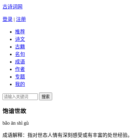
古诗词网
登录
|
注册
推荐
诗文
古籍
名句
成语
作者
专题
我的
饱谙世故
bǎo ān shì gù
成语解释：
指对世态人情有深刻感受或有丰富的处世经验。