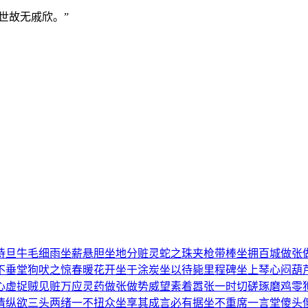
世故无戚欣。”
待旦
牛毛细雨
坐薪悬胆
坐地分赃
灵蛇之珠
夹枪带棒
坐拥百城
做张
不垂堂
狗吠之惊
春暖花开
坐于涂炭
坐以待毙
里程碑
坐上琴心
闷葫
心虚
捉贼见赃
万应灵药
做张做势
威望素着
嚣张一时
切磋琢磨
鸡零
情纵欲
三头两绪
一不扭众
坐享其成
言必有据
坐不重席
一言堂
傻头