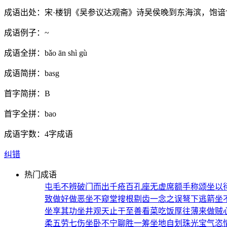
成语出处：
宋·楼钥《吴参议达观斋》诗吴侯晚到东海滨，饱谙
成语例子：
~
成语全拼：
bǎo ān shì gù
成语简拼：
basg
首字简拼：
B
首字全拼：
bao
成语字数：
4字成语
纠错
热门成语
屯毛不辨
破门而出
千疮百孔
座无虚席
额手称颂
坐以
致
做好做恶
坐不窥堂
搜根剔齿
一念之误
弩下逃箭
坐
坐享其功
坐井观天
止于至善
看菜吃饭
厚往薄来
做贼
柔
五劳七伤
坐卧不宁
聊胜一筹
坐地自划
珠光宝气
恣