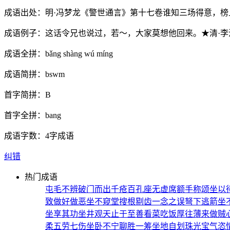
成语出处：
明·冯梦龙《警世通言》第十七卷谁知三场得意，榜
成语例子：
这话令兄也说过，若～，大家莫想他回来。★清·
成语全拼：
bǎng shàng wú míng
成语简拼：
bswm
首字简拼：
B
首字全拼：
bang
成语字数：
4字成语
纠错
热门成语
屯毛不辨
破门而出
千疮百孔
座无虚席
额手称颂
坐以
致
做好做恶
坐不窥堂
搜根剔齿
一念之误
弩下逃箭
坐
坐享其功
坐井观天
止于至善
看菜吃饭
厚往薄来
做贼
柔
五劳七伤
坐卧不宁
聊胜一筹
坐地自划
珠光宝气
恣