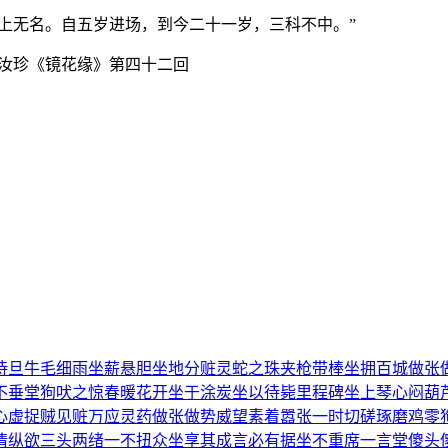
上无名。自五岁进场，到今二十一岁，三科不中。”
李汝珍《镜花缘》第四十二回
待旦
牛毛细雨
坐薪悬胆
坐地分赃
灵蛇之珠
夹枪带棒
坐拥百城
做张
不垂堂
狗吠之惊
春暖花开
坐于涂炭
坐以待毙
里程碑
坐上琴心
闷葫
心虚
捉贼见赃
万应灵药
做张做势
威望素着
嚣张一时
切磋琢磨
鸡零
情纵欲
三头两绪
一不扭众
坐享其成
言必有据
坐不重席
一言堂
傻头