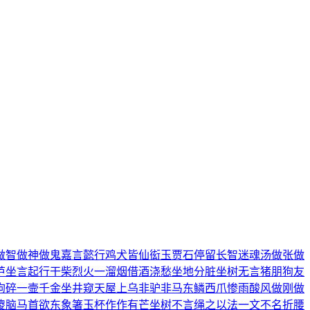
做智
做神做鬼
嘉言懿行
鸡犬皆仙
衒玉贾石
停留长智
迷魂汤
做张做
芦
坐言起行
干柴烈火
一溜烟
借酒浇愁
坐地分脏
坐树无言
猪朋狗友
狗碎
一壸千金
坐井窥天
屋上乌
非驴非马
东鳞西爪
惨雨酸风
做刚做
傻脑
马首欲东
象箸玉杯
作作有芒
坐树不言
绳之以法
一文不名
折腰