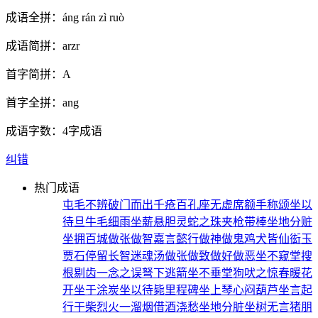
成语全拼：
áng rán zì ruò
成语简拼：
arzr
首字简拼：
A
首字全拼：
ang
成语字数：
4字成语
纠错
热门成语
屯毛不辨
破门而出
千疮百孔
座无虚席
额手称颂
坐以
待旦
牛毛细雨
坐薪悬胆
灵蛇之珠
夹枪带棒
坐地分赃
坐拥百城
做张做智
嘉言懿行
做神做鬼
鸡犬皆仙
衒玉
贾石
停留长智
迷魂汤
做张做致
做好做恶
坐不窥堂
搜
根剔齿
一念之误
弩下逃箭
坐不垂堂
狗吠之惊
春暖花
开
坐于涂炭
坐以待毙
里程碑
坐上琴心
闷葫芦
坐言起
行
干柴烈火
一溜烟
借酒浇愁
坐地分脏
坐树无言
猪朋