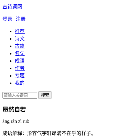
古诗词网
登录
|
注册
推荐
诗文
古籍
名句
成语
作者
专题
我的
昂然自若
áng rán zì ruò
成语解释：
形容气宇轩昂满不在乎的样子。