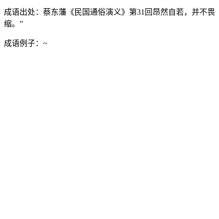
成语出处：
蔡东藩《民国通俗演义》第31回昂然自若，并不畏
缩。”
成语例子：
~