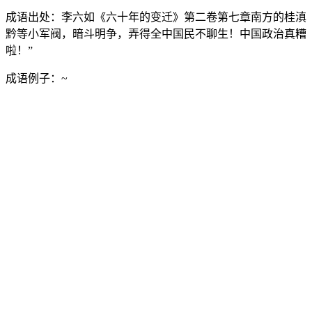
成语出处：
李六如《六十年的变迁》第二卷第七章南方的桂滇
黔等小军阀，暗斗明争，弄得全中国民不聊生！中国政治真糟
啦！”
成语例子：
~