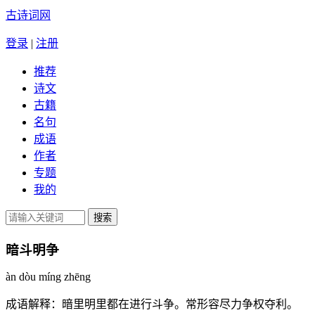
古诗词网
登录
|
注册
推荐
诗文
古籍
名句
成语
作者
专题
我的
暗斗明争
àn dòu míng zhēng
成语解释：
暗里明里都在进行斗争。常形容尽力争权夺利。