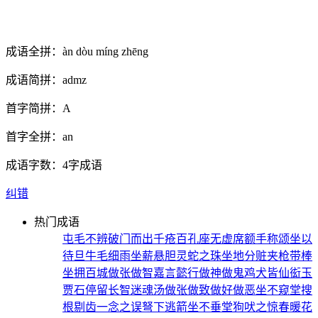
成语全拼：
àn dòu míng zhēng
成语简拼：
admz
首字简拼：
A
首字全拼：
an
成语字数：
4字成语
纠错
热门成语
屯毛不辨
破门而出
千疮百孔
座无虚席
额手称颂
坐以
待旦
牛毛细雨
坐薪悬胆
灵蛇之珠
坐地分赃
夹枪带棒
坐拥百城
做张做智
嘉言懿行
做神做鬼
鸡犬皆仙
衒玉
贾石
停留长智
迷魂汤
做张做致
做好做恶
坐不窥堂
搜
根剔齿
一念之误
弩下逃箭
坐不垂堂
狗吠之惊
春暖花