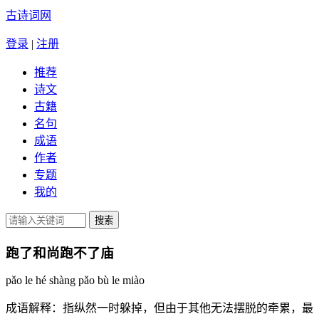
古诗词网
登录
|
注册
推荐
诗文
古籍
名句
成语
作者
专题
我的
跑了和尚跑不了庙
pǎo le hé shàng pǎo bù le miào
成语解释：
指纵然一时躲掉，但由于其他无法摆脱的牵累，最