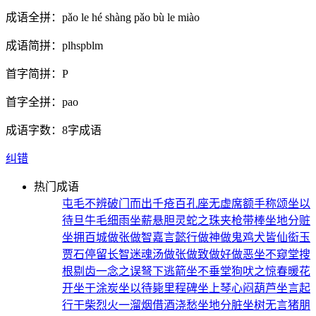
成语全拼：
pǎo le hé shàng pǎo bù le miào
成语简拼：
plhspblm
首字简拼：
P
首字全拼：
pao
成语字数：
8字成语
纠错
热门成语
屯毛不辨
破门而出
千疮百孔
座无虚席
额手称颂
坐以
待旦
牛毛细雨
坐薪悬胆
灵蛇之珠
夹枪带棒
坐地分赃
坐拥百城
做张做智
嘉言懿行
做神做鬼
鸡犬皆仙
衒玉
贾石
停留长智
迷魂汤
做张做致
做好做恶
坐不窥堂
搜
根剔齿
一念之误
弩下逃箭
坐不垂堂
狗吠之惊
春暖花
开
坐于涂炭
坐以待毙
里程碑
坐上琴心
闷葫芦
坐言起
行
干柴烈火
一溜烟
借酒浇愁
坐地分脏
坐树无言
猪朋