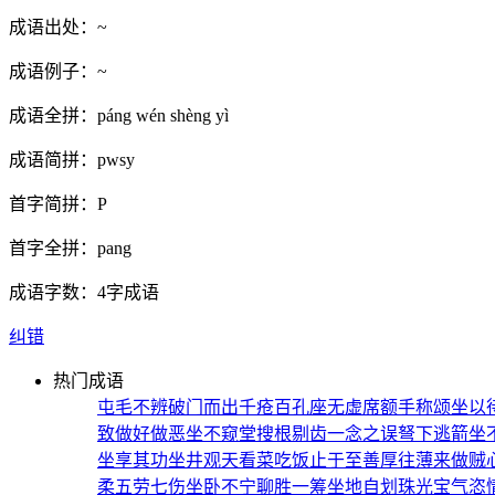
成语出处：
~
成语例子：
~
成语全拼：
páng wén shèng yì
成语简拼：
pwsy
首字简拼：
P
首字全拼：
pang
成语字数：
4字成语
纠错
热门成语
屯毛不辨
破门而出
千疮百孔
座无虚席
额手称颂
坐以
致
做好做恶
坐不窥堂
搜根剔齿
一念之误
弩下逃箭
坐
坐享其功
坐井观天
看菜吃饭
止于至善
厚往薄来
做贼
柔
五劳七伤
坐卧不宁
聊胜一筹
坐地自划
珠光宝气
恣