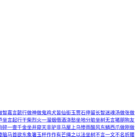
做智
嘉言懿行
做神做鬼
鸡犬皆仙
衒玉贾石
停留长智
迷魂汤
做张做
芦
坐言起行
干柴烈火
一溜烟
借酒浇愁
坐地分脏
坐树无言
猪朋狗友
狗碎
一壸千金
坐井窥天
非驴非马
屋上乌
惨雨酸风
东鳞西爪
做刚做
傻脑
马首欲东
象箸玉杯
作作有芒
绳之以法
坐树不言
一文不名
折腰