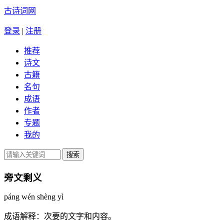
古诗词网
登录
|
注册
推荐
诗文
古籍
名句
成语
作者
专题
我的
旁文剩义
páng wén shèng yì
成语解释：
次要的文字和内容。