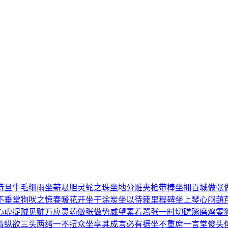
待旦
牛毛细雨
坐薪悬胆
灵蛇之珠
坐地分赃
夹枪带棒
坐拥百城
做张
不垂堂
狗吠之惊
春暖花开
坐于涂炭
坐以待毙
里程碑
坐上琴心
闷葫
心虚
捉贼见赃
万应灵药
做张做势
威望素着
嚣张一时
切磋琢磨
鸡零
情纵欲
三头两绪
一不扭众
坐享其成
言必有据
坐不重席
一言堂
傻头