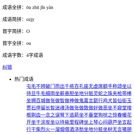
成语全拼：
ōu zhū jǐn yàn
成语简拼：
ozjy
首字简拼：
O
首字全拼：
ou
成语字数：
4字成语
纠错
热门成语
屯毛不辨
破门而出
千疮百孔
座无虚席
额手称颂
坐以
待旦
牛毛细雨
坐薪悬胆
坐地分赃
灵蛇之珠
夹枪带棒
坐拥百城
做张做智
做神做鬼
嘉言懿行
鸡犬皆仙
衒玉
贾石
停留长智
迷魂汤
做张做致
做好做恶
坐不窥堂
搜
根剔齿
一念之误
弩下逃箭
坐不垂堂
狗吠之惊
春暖花
开
坐于涂炭
坐以待毙
里程碑
坐上琴心
闷葫芦
坐言起
行
干柴烈火
一溜烟
借酒浇愁
坐地分脏
坐树无言
猪朋