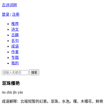
古诗词网
登录
|
注册
推荐
诗文
古籍
名句
成语
作者
专题
我的
沤珠槿艳
ōu zhū jǐn yàn
成语解释：
比喻短暂的幻景。沤珠，水泡。槿，木槿花，鲜艳