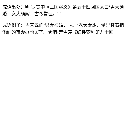
成语出处：
明·罗贯中《三国演义》第五十四回国太曰‘男大须
婚，女大须嫁，古今常理。’”
成语例子：
古来说的‘男大须婚，～。’老太太想，倒是赶着把
他们的事办办也罢了。★清·曹雪芹《红楼梦》第九十回