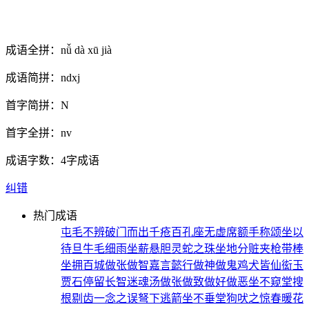
成语全拼：
nǚ dà xū jià
成语简拼：
ndxj
首字简拼：
N
首字全拼：
nv
成语字数：
4字成语
纠错
热门成语
屯毛不辨
破门而出
千疮百孔
座无虚席
额手称颂
坐以
待旦
牛毛细雨
坐薪悬胆
灵蛇之珠
坐地分赃
夹枪带棒
坐拥百城
做张做智
嘉言懿行
做神做鬼
鸡犬皆仙
衒玉
贾石
停留长智
迷魂汤
做张做致
做好做恶
坐不窥堂
搜
根剔齿
一念之误
弩下逃箭
坐不垂堂
狗吠之惊
春暖花