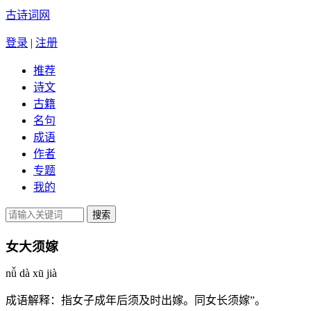
古诗词网
登录
|
注册
推荐
诗文
古籍
名句
成语
作者
专题
我的
女大须嫁
nǚ dà xū jià
成语解释：
指女子成年后须及时出嫁。同女长须嫁”。