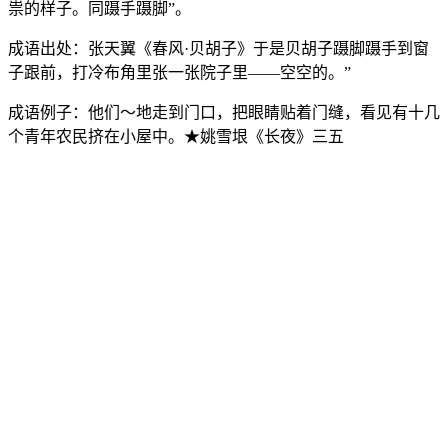
祟的样子。同蹑手蹑脚”。
成语出处：
张天翼《春风·贝胡子》于是贝胡子蹑脚蹑手到窗
子跟前，打冷布角里张一张院子里——空空的。”
成语例子：
他们～地走到门口，把眼睛贴着门缝，看见有十几
个青年农民挤在小屋中。★姚雪垠《长夜》三五