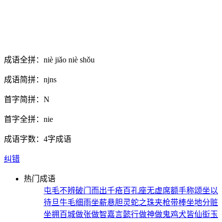
成语全拼：
niè jiǎo niè shǒu
成语简拼：
njns
首字简拼：
N
首字全拼：
nie
成语字数：
4字成语
纠错
热门成语
屯毛不辨
破门而出
千疮百孔
座无虚席
额手称颂
坐以
待旦
牛毛细雨
坐薪悬胆
灵蛇之珠
夹枪带棒
坐地分赃
坐拥百城
做张做智
嘉言懿行
做神做鬼
鸡犬皆仙
衒玉