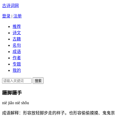
古诗词网
登录
|
注册
推荐
诗文
古籍
名句
成语
作者
专题
我的
蹑脚蹑手
niè jiǎo niè shǒu
成语解释：
形容放轻脚步走的样子。也形容偷偷摸摸、鬼鬼祟