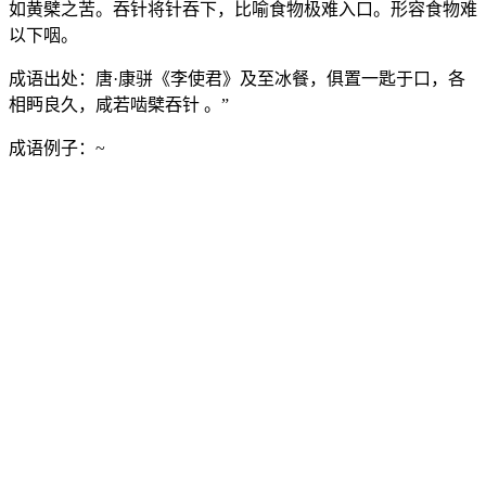
如黄檗之苦。吞针将针吞下，比喻食物极难入口。形容食物难
以下咽。
成语出处：
唐·康骈《李使君》及至冰餐，俱置一匙于口，各
相眄良久，咸若啮檗吞针 。”
成语例子：
~