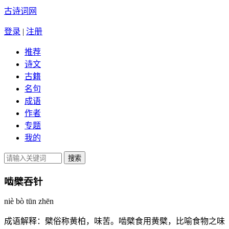
古诗词网
登录
|
注册
推荐
诗文
古籍
名句
成语
作者
专题
我的
啮檗吞针
niè bò tūn zhēn
成语解释：
檗俗称黄柏，味苦。啮檗食用黄檗，比喻食物之味