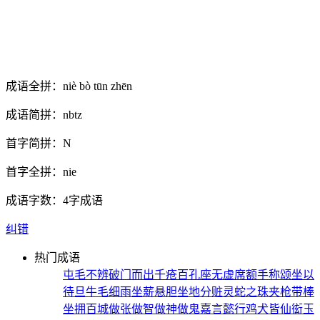
成语全拼：
niè bò tūn zhēn
成语简拼：
nbtz
首字简拼：
N
首字全拼：
nie
成语字数：
4字成语
纠错
热门成语
屯毛不辨
破门而出
千疮百孔
座无虚席
额手称颂
坐以
待旦
牛毛细雨
坐薪悬胆
坐地分赃
灵蛇之珠
夹枪带棒
坐拥百城
做张做智
做神做鬼
嘉言懿行
鸡犬皆仙
衒玉