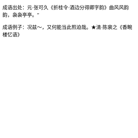
成语出处：
元·张可久《折桂令·酒边分得卿字韵》曲风风韵
韵，袅袅亭亭。”
成语例子：
况兹～，又何能当此煎迫哉。★清·陈裴之《香畹
楼忆语》