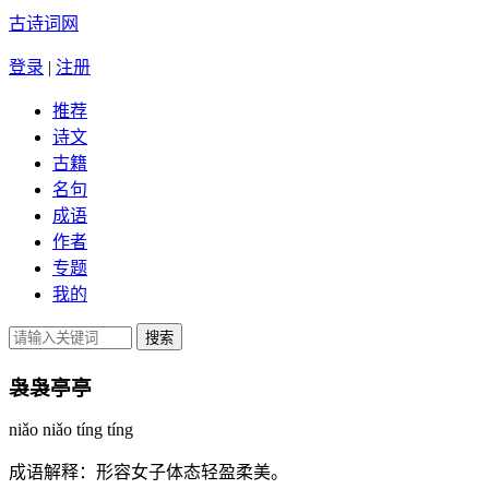
古诗词网
登录
|
注册
推荐
诗文
古籍
名句
成语
作者
专题
我的
袅袅亭亭
niǎo niǎo tíng tíng
成语解释：
形容女子体态轻盈柔美。