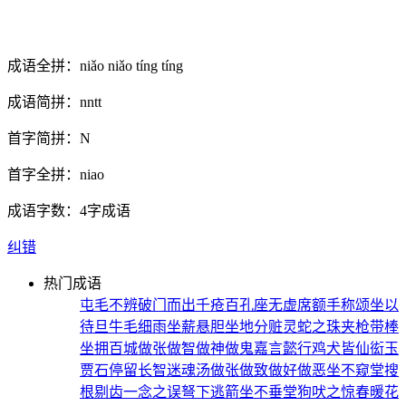
成语全拼：
niǎo niǎo tíng tíng
成语简拼：
nntt
首字简拼：
N
首字全拼：
niao
成语字数：
4字成语
纠错
热门成语
屯毛不辨
破门而出
千疮百孔
座无虚席
额手称颂
坐以
待旦
牛毛细雨
坐薪悬胆
坐地分赃
灵蛇之珠
夹枪带棒
坐拥百城
做张做智
做神做鬼
嘉言懿行
鸡犬皆仙
衒玉
贾石
停留长智
迷魂汤
做张做致
做好做恶
坐不窥堂
搜
根剔齿
一念之误
弩下逃箭
坐不垂堂
狗吠之惊
春暖花