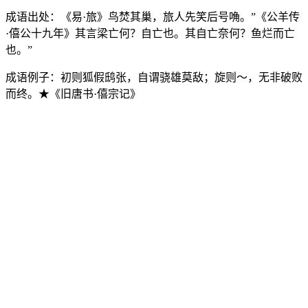
成语出处：
《易·旅》鸟焚其巢，旅人先笑后号唃。”《公羊传
·僖公十九年》其言梁亡何？自亡也。其自亡奈何？鱼烂而亡
也。”
成语例子：
初则狐假鸱张，自谓骁雄莫敌；旋则～，无非破败
而终。★《旧唐书·僖宗记》