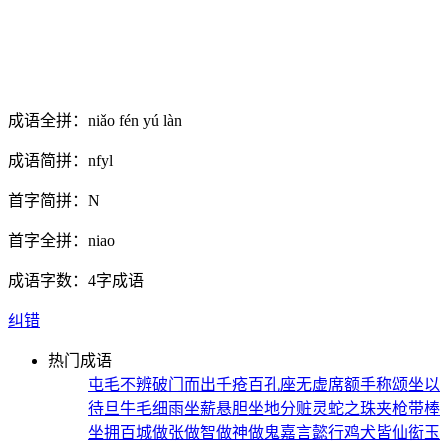
成语全拼：
niǎo fén yú làn
成语简拼：
nfyl
首字简拼：
N
首字全拼：
niao
成语字数：
4字成语
纠错
热门成语
屯毛不辨
破门而出
千疮百孔
座无虚席
额手称颂
坐以
待旦
牛毛细雨
坐薪悬胆
坐地分赃
灵蛇之珠
夹枪带棒
坐拥百城
做张做智
做神做鬼
嘉言懿行
鸡犬皆仙
衒玉