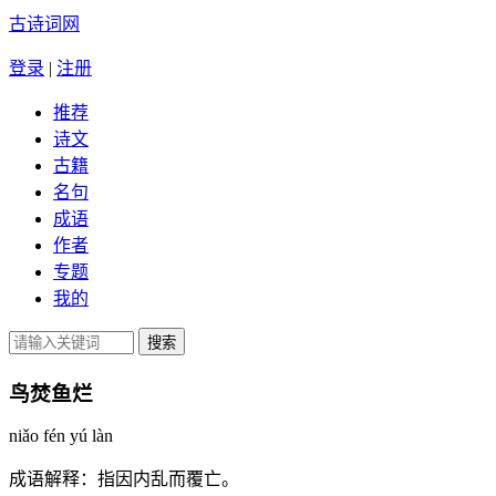
古诗词网
登录
|
注册
推荐
诗文
古籍
名句
成语
作者
专题
我的
鸟焚鱼烂
niǎo fén yú làn
成语解释：
指因内乱而覆亡。