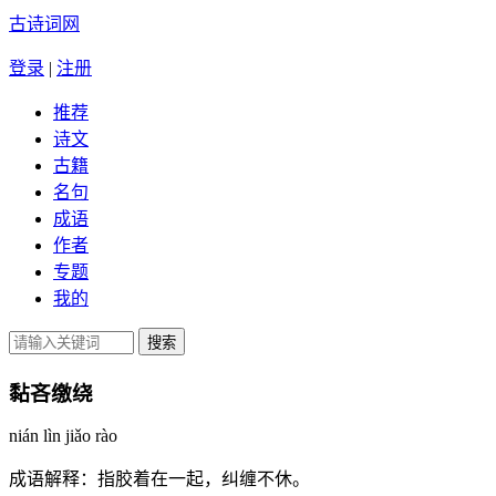
古诗词网
登录
|
注册
推荐
诗文
古籍
名句
成语
作者
专题
我的
黏吝缴绕
nián lìn jiǎo rào
成语解释：
指胶着在一起，纠缠不休。