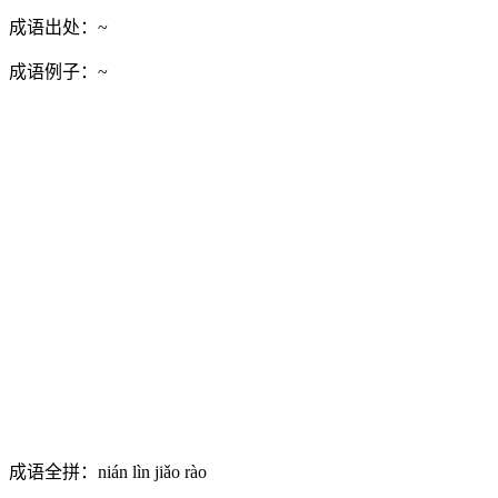
成语出处：
~
成语例子：
~
成语全拼：
nián lìn jiǎo rào