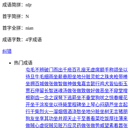
成语简拼：
nljr
首字简拼：
N
首字全拼：
nian
成语字数：
4字成语
纠错
热门成语
屯毛不辨
破门而出
千疮百孔
座无虚席
额手称颂
坐以
待旦
牛毛细雨
坐薪悬胆
坐地分赃
灵蛇之珠
夹枪带棒
坐拥百城
做张做智
做神做鬼
嘉言懿行
鸡犬皆仙
衒玉
贾石
停留长智
迷魂汤
做张做致
做好做恶
坐不窥堂
搜
根剔齿
一念之误
弩下逃箭
坐不垂堂
狗吠之惊
春暖花
开
坐于涂炭
坐以待毙
里程碑
坐上琴心
闷葫芦
坐言起
行
干柴烈火
一溜烟
借酒浇愁
坐地分脏
坐树无言
猪朋
狗友
坐享其功
坐井观天
止于至善
看菜吃饭
厚往薄来
做贼心虚
捉贼见赃
万应灵药
做张做势
威望素着
嚣张