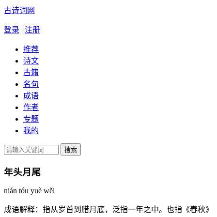
古诗词网
登录
|
注册
推荐
诗文
古籍
名句
成语
作者
专题
我的
年头月尾
nián tóu yuè wěi
成语解释：
指从岁首到腊月底，泛指一年之中。也指《春秋》