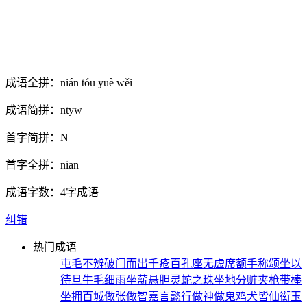
成语全拼：
nián tóu yuè wěi
成语简拼：
ntyw
首字简拼：
N
首字全拼：
nian
成语字数：
4字成语
纠错
热门成语
屯毛不辨
破门而出
千疮百孔
座无虚席
额手称颂
坐以
待旦
牛毛细雨
坐薪悬胆
灵蛇之珠
坐地分赃
夹枪带棒
坐拥百城
做张做智
嘉言懿行
做神做鬼
鸡犬皆仙
衒玉