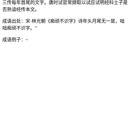
三传每年首尾的文字。唐时试官常撷取以试应试明经科士子是
否熟谙经传本文。
成语出处：
宋·林光朝《痴顽不识字》诗年头月尾无一是，咄
咄痴顽不识字。”
成语例子：
~