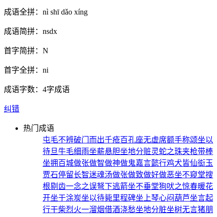
成语全拼：
nì shī dǎo xíng
成语简拼：
nsdx
首字简拼：
N
首字全拼：
ni
成语字数：
4字成语
纠错
热门成语
屯毛不辨
破门而出
千疮百孔
座无虚席
额手称颂
坐以
待旦
牛毛细雨
坐薪悬胆
坐地分赃
灵蛇之珠
夹枪带棒
坐拥百城
做张做智
做神做鬼
嘉言懿行
鸡犬皆仙
衒玉
贾石
停留长智
迷魂汤
做张做致
做好做恶
坐不窥堂
搜
根剔齿
一念之误
弩下逃箭
坐不垂堂
狗吠之惊
春暖花
开
坐于涂炭
坐以待毙
里程碑
坐上琴心
闷葫芦
坐言起
行
干柴烈火
一溜烟
借酒浇愁
坐地分脏
坐树无言
猪朋