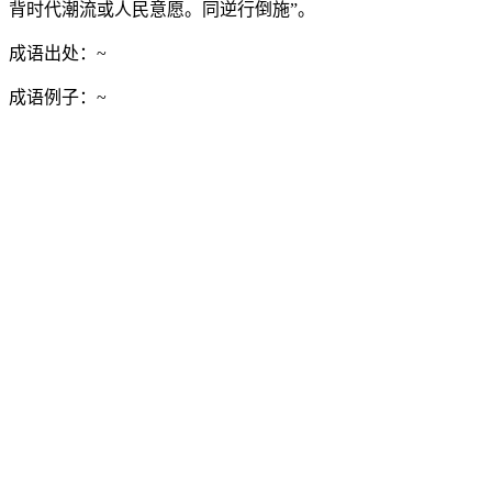
背时代潮流或人民意愿。同逆行倒施”。
成语出处：
~
成语例子：
~