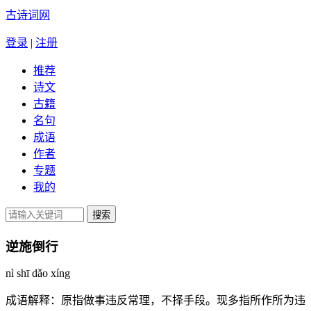
古诗词网
登录
|
注册
推荐
诗文
古籍
名句
成语
作者
专题
我的
逆施倒行
nì shī dǎo xíng
成语解释：
原指做事违反常理，不择手段。现多指所作所为违