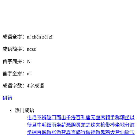
成语全拼：
nì chén zéi zǐ
成语简拼：
nczz
首字简拼：
N
首字全拼：
ni
成语字数：
4字成语
纠错
热门成语
屯毛不辨
破门而出
千疮百孔
座无虚席
额手称颂
坐以
待旦
牛毛细雨
坐薪悬胆
灵蛇之珠
夹枪带棒
坐地分赃
坐拥百城
做张做智
嘉言懿行
做神做鬼
鸡犬皆仙
衒玉