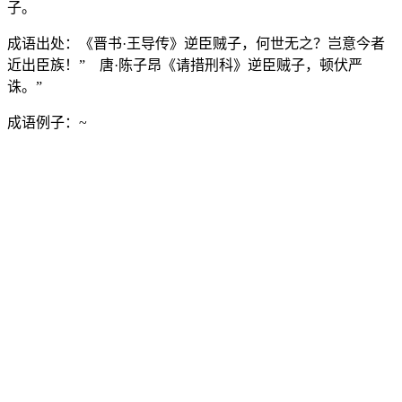
子。
成语出处：
《晋书·王导传》逆臣贼子，何世无之？岂意今者
近出臣族！” 唐·陈子昂《请措刑科》逆臣贼子，顿伏严
诛。”
成语例子：
~