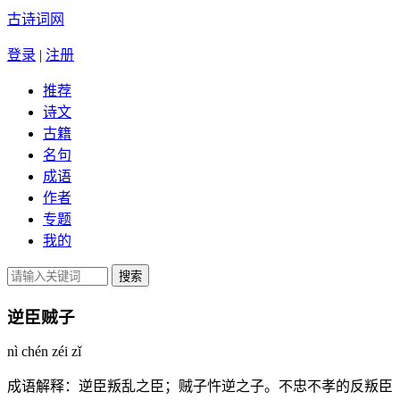
古诗词网
登录
|
注册
推荐
诗文
古籍
名句
成语
作者
专题
我的
逆臣贼子
nì chén zéi zǐ
成语解释：
逆臣叛乱之臣；贼子忤逆之子。不忠不孝的反叛臣