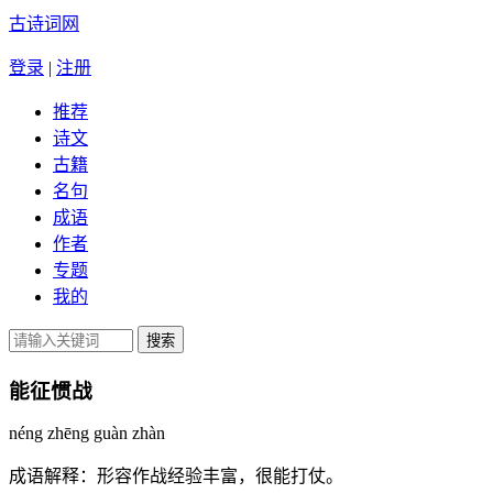
古诗词网
登录
|
注册
推荐
诗文
古籍
名句
成语
作者
专题
我的
能征惯战
néng zhēng guàn zhàn
成语解释：
形容作战经验丰富，很能打仗。