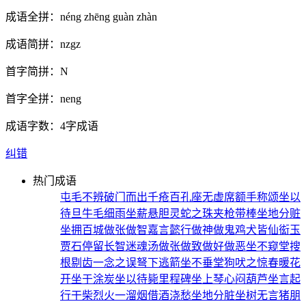
成语全拼：
néng zhēng guàn zhàn
成语简拼：
nzgz
首字简拼：
N
首字全拼：
neng
成语字数：
4字成语
纠错
热门成语
屯毛不辨
破门而出
千疮百孔
座无虚席
额手称颂
坐以
待旦
牛毛细雨
坐薪悬胆
灵蛇之珠
夹枪带棒
坐地分赃
坐拥百城
做张做智
嘉言懿行
做神做鬼
鸡犬皆仙
衒玉
贾石
停留长智
迷魂汤
做张做致
做好做恶
坐不窥堂
搜
根剔齿
一念之误
弩下逃箭
坐不垂堂
狗吠之惊
春暖花
开
坐于涂炭
坐以待毙
里程碑
坐上琴心
闷葫芦
坐言起
行
干柴烈火
一溜烟
借酒浇愁
坐地分脏
坐树无言
猪朋