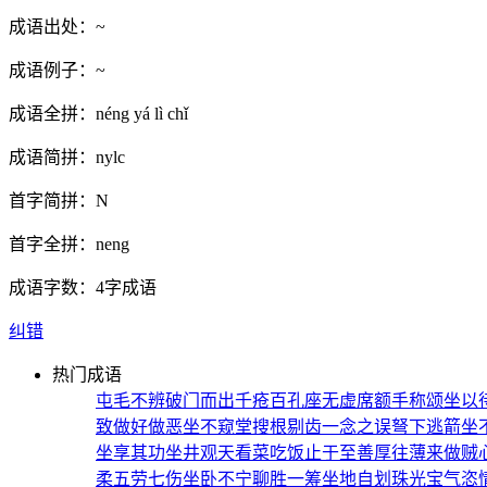
成语出处：
~
成语例子：
~
成语全拼：
néng yá lì chǐ
成语简拼：
nylc
首字简拼：
N
首字全拼：
neng
成语字数：
4字成语
纠错
热门成语
屯毛不辨
破门而出
千疮百孔
座无虚席
额手称颂
坐以
致
做好做恶
坐不窥堂
搜根剔齿
一念之误
弩下逃箭
坐
坐享其功
坐井观天
看菜吃饭
止于至善
厚往薄来
做贼
柔
五劳七伤
坐卧不宁
聊胜一筹
坐地自划
珠光宝气
恣