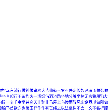
做智
嘉言懿行
做神做鬼
鸡犬皆仙
衒玉贾石
停留长智
迷魂汤
做张做
芦
坐言起行
干柴烈火
一溜烟
借酒浇愁
坐地分脏
坐树无言
猪朋狗友
狗碎
一壸千金
坐井窥天
非驴非马
屋上乌
惨雨酸风
东鳞西爪
做刚做
傻脑
马首欲东
象箸玉杯
作作有芒
绳之以法
坐树不言
一文不名
折腰