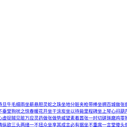
待旦
牛毛细雨
坐薪悬胆
灵蛇之珠
坐地分赃
夹枪带棒
坐拥百城
做张
不垂堂
狗吠之惊
春暖花开
坐于涂炭
坐以待毙
里程碑
坐上琴心
闷葫
心虚
捉贼见赃
万应灵药
做张做势
威望素着
嚣张一时
切磋琢磨
鸡零
情纵欲
三头两绪
一不扭众
坐享其成
言必有据
坐不重席
一言堂
傻头