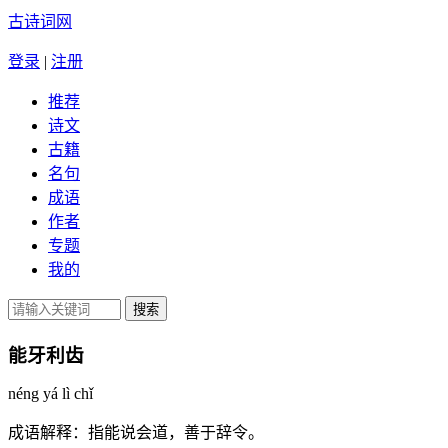
古诗词网
登录
|
注册
推荐
诗文
古籍
名句
成语
作者
专题
我的
能牙利齿
néng yá lì chǐ
成语解释：
指能说会道，善于辞令。