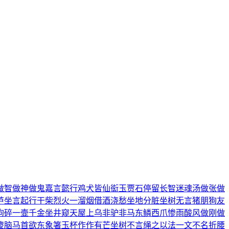
做智
做神做鬼
嘉言懿行
鸡犬皆仙
衒玉贾石
停留长智
迷魂汤
做张做
芦
坐言起行
干柴烈火
一溜烟
借酒浇愁
坐地分脏
坐树无言
猪朋狗友
狗碎
一壸千金
坐井窥天
屋上乌
非驴非马
东鳞西爪
惨雨酸风
做刚做
傻脑
马首欲东
象箸玉杯
作作有芒
坐树不言
绳之以法
一文不名
折腰