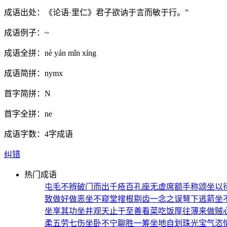
成语出处：
《论语·里仁》君子欲讷于言而敏于行。”
成语例子：
~
成语全拼：
nè yán mǐn xíng
成语简拼：
nymx
首字简拼：
N
首字全拼：
ne
成语字数：
4字成语
纠错
热门成语
屯毛不辨
破门而出
千疮百孔
座无虚席
额手称颂
坐以
致
做好做恶
坐不窥堂
搜根剔齿
一念之误
弩下逃箭
坐
坐享其功
坐井观天
止于至善
看菜吃饭
厚往薄来
做贼
柔
五劳七伤
坐卧不宁
聊胜一筹
坐地自划
珠光宝气
恣