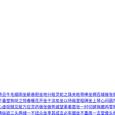
待旦
牛毛细雨
坐薪悬胆
坐地分赃
灵蛇之珠
夹枪带棒
坐拥百城
做张
不垂堂
狗吠之惊
春暖花开
坐于涂炭
坐以待毙
里程碑
坐上琴心
闷葫
心虚
捉贼见赃
万应灵药
做张做势
威望素着
嚣张一时
切磋琢磨
鸡零
情纵欲
三头两绪
一不扭众
坐享其成
言必有据
坐不重席
一言堂
傻头