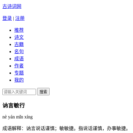
古诗词网
登录
|
注册
推荐
诗文
古籍
名句
成语
作者
专题
我的
讷言敏行
nè yán mǐn xíng
成语解释：
讷言说话谨慎；敏敏捷。指说话谨慎，办事敏捷。