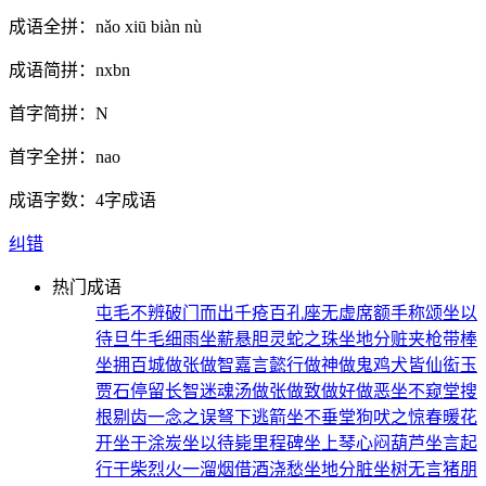
成语全拼：
nǎo xiū biàn nù
成语简拼：
nxbn
首字简拼：
N
首字全拼：
nao
成语字数：
4字成语
纠错
热门成语
屯毛不辨
破门而出
千疮百孔
座无虚席
额手称颂
坐以
待旦
牛毛细雨
坐薪悬胆
灵蛇之珠
坐地分赃
夹枪带棒
坐拥百城
做张做智
嘉言懿行
做神做鬼
鸡犬皆仙
衒玉
贾石
停留长智
迷魂汤
做张做致
做好做恶
坐不窥堂
搜
根剔齿
一念之误
弩下逃箭
坐不垂堂
狗吠之惊
春暖花
开
坐于涂炭
坐以待毙
里程碑
坐上琴心
闷葫芦
坐言起
行
干柴烈火
一溜烟
借酒浇愁
坐地分脏
坐树无言
猪朋