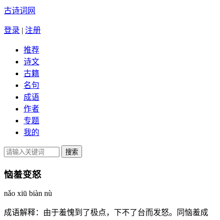
古诗词网
登录
|
注册
推荐
诗文
古籍
名句
成语
作者
专题
我的
恼羞变怒
nǎo xiū biàn nù
成语解释：
由于羞愧到了极点，下不了台而发怒。同恼羞成