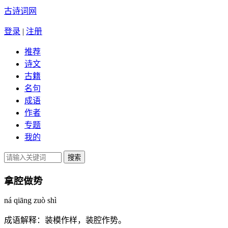
古诗词网
登录
|
注册
推荐
诗文
古籍
名句
成语
作者
专题
我的
拿腔做势
ná qiāng zuò shì
成语解释：
装模作样，装腔作势。