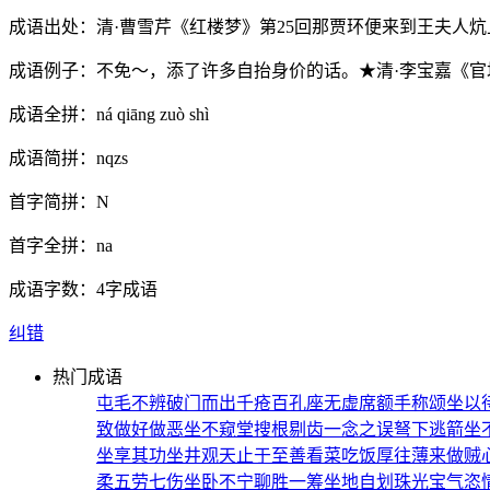
成语出处：
清·曹雪芹《红楼梦》第25回那贾环便来到王夫人
成语例子：
不免～，添了许多自抬身价的话。★清·李宝嘉《官
成语全拼：
ná qiāng zuò shì
成语简拼：
nqzs
首字简拼：
N
首字全拼：
na
成语字数：
4字成语
纠错
热门成语
屯毛不辨
破门而出
千疮百孔
座无虚席
额手称颂
坐以
致
做好做恶
坐不窥堂
搜根剔齿
一念之误
弩下逃箭
坐
坐享其功
坐井观天
止于至善
看菜吃饭
厚往薄来
做贼
柔
五劳七伤
坐卧不宁
聊胜一筹
坐地自划
珠光宝气
恣