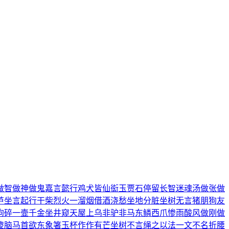
做智
做神做鬼
嘉言懿行
鸡犬皆仙
衒玉贾石
停留长智
迷魂汤
做张做
芦
坐言起行
干柴烈火
一溜烟
借酒浇愁
坐地分脏
坐树无言
猪朋狗友
狗碎
一壸千金
坐井窥天
屋上乌
非驴非马
东鳞西爪
惨雨酸风
做刚做
傻脑
马首欲东
象箸玉杯
作作有芒
坐树不言
绳之以法
一文不名
折腰