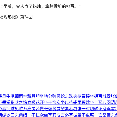
炕上坐着，令人点了蜡烛，拿腔做势的抄写。”
场现形记》第34回
待旦
牛毛细雨
坐薪悬胆
坐地分赃
灵蛇之珠
夹枪带棒
坐拥百城
做张
不垂堂
狗吠之惊
春暖花开
坐于涂炭
坐以待毙
里程碑
坐上琴心
闷葫
心虚
捉贼见赃
万应灵药
做张做势
威望素着
嚣张一时
切磋琢磨
鸡零
情纵欲
三头两绪
一不扭众
坐享其成
言必有据
坐不重席
一言堂
傻头