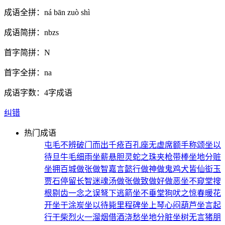
成语全拼：
ná bān zuò shì
成语简拼：
nbzs
首字简拼：
N
首字全拼：
na
成语字数：
4字成语
纠错
热门成语
屯毛不辨
破门而出
千疮百孔
座无虚席
额手称颂
坐以
待旦
牛毛细雨
坐薪悬胆
灵蛇之珠
夹枪带棒
坐地分赃
坐拥百城
做张做智
嘉言懿行
做神做鬼
鸡犬皆仙
衒玉
贾石
停留长智
迷魂汤
做张做致
做好做恶
坐不窥堂
搜
根剔齿
一念之误
弩下逃箭
坐不垂堂
狗吠之惊
春暖花
开
坐于涂炭
坐以待毙
里程碑
坐上琴心
闷葫芦
坐言起
行
干柴烈火
一溜烟
借酒浇愁
坐地分脏
坐树无言
猪朋