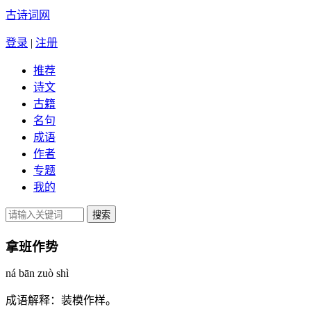
古诗词网
登录
|
注册
推荐
诗文
古籍
名句
成语
作者
专题
我的
拿班作势
ná bān zuò shì
成语解释：
装模作样。