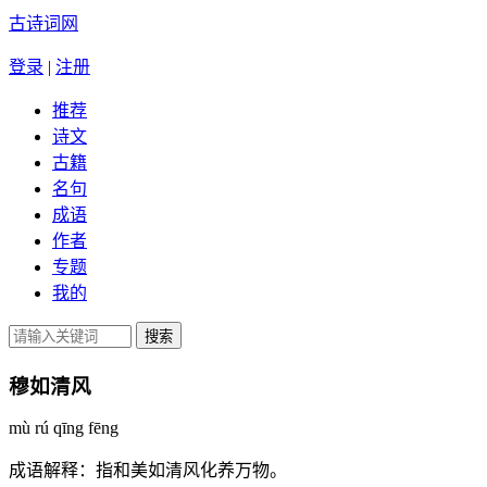
古诗词网
登录
|
注册
推荐
诗文
古籍
名句
成语
作者
专题
我的
穆如清风
mù rú qīng fēng
成语解释：
指和美如清风化养万物。