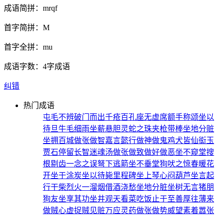
成语简拼：
mrqf
首字简拼：
M
首字全拼：
mu
成语字数：
4字成语
纠错
热门成语
屯毛不辨
破门而出
千疮百孔
座无虚席
额手称颂
坐以
待旦
牛毛细雨
坐薪悬胆
灵蛇之珠
夹枪带棒
坐地分赃
坐拥百城
做张做智
嘉言懿行
做神做鬼
鸡犬皆仙
衒玉
贾石
停留长智
迷魂汤
做张做致
做好做恶
坐不窥堂
搜
根剔齿
一念之误
弩下逃箭
坐不垂堂
狗吠之惊
春暖花
开
坐于涂炭
坐以待毙
里程碑
坐上琴心
闷葫芦
坐言起
行
干柴烈火
一溜烟
借酒浇愁
坐地分脏
坐树无言
猪朋
狗友
坐享其功
坐井观天
看菜吃饭
止于至善
厚往薄来
做贼心虚
捉贼见赃
万应灵药
做张做势
威望素着
嚣张