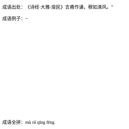
成语出处：
《诗经·大雅·焌民》吉甫作诵，穆如清风。”
成语例子：
~
成语全拼：
mù rú qīng fēng