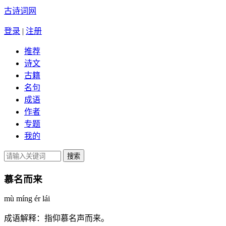
古诗词网
登录
|
注册
推荐
诗文
古籍
名句
成语
作者
专题
我的
慕名而来
mù míng ér lái
成语解释：
指仰慕名声而来。