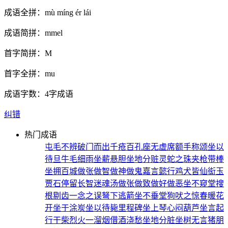
成语全拼：
mù míng ér lái
成语简拼：
mmel
首字简拼：
M
首字全拼：
mu
成语字数：
4字成语
纠错
热门成语
屯毛不辨
破门而出
千疮百孔
座无虚席
额手称颂
坐以
待旦
牛毛细雨
坐薪悬胆
坐地分赃
灵蛇之珠
夹枪带棒
坐拥百城
做张做智
做神做鬼
嘉言懿行
鸡犬皆仙
衒玉
贾石
停留长智
迷魂汤
做张做致
做好做恶
坐不窥堂
搜
根剔齿
一念之误
弩下逃箭
坐不垂堂
狗吠之惊
春暖花
开
坐于涂炭
坐以待毙
里程碑
坐上琴心
闷葫芦
坐言起
行
干柴烈火
一溜烟
借酒浇愁
坐地分脏
坐树无言
猪朋