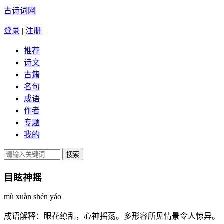
古诗词网
登录
|
注册
推荐
诗文
古籍
名句
成语
作者
专题
我的
目眩神摇
mù xuàn shén yáo
成语解释：
眼花缭乱，心神摇荡。多形容所见情景令人惊异。