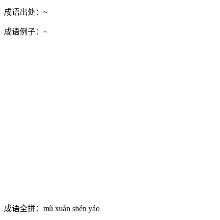
成语出处：
~
成语例子：
~
成语全拼：
mù xuàn shén yáo