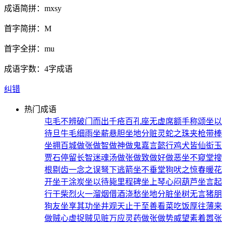
成语简拼：
mxsy
首字简拼：
M
首字全拼：
mu
成语字数：
4字成语
纠错
热门成语
屯毛不辨
破门而出
千疮百孔
座无虚席
额手称颂
坐以
待旦
牛毛细雨
坐薪悬胆
坐地分赃
灵蛇之珠
夹枪带棒
坐拥百城
做张做智
做神做鬼
嘉言懿行
鸡犬皆仙
衒玉
贾石
停留长智
迷魂汤
做张做致
做好做恶
坐不窥堂
搜
根剔齿
一念之误
弩下逃箭
坐不垂堂
狗吠之惊
春暖花
开
坐于涂炭
坐以待毙
里程碑
坐上琴心
闷葫芦
坐言起
行
干柴烈火
一溜烟
借酒浇愁
坐地分脏
坐树无言
猪朋
狗友
坐享其功
坐井观天
止于至善
看菜吃饭
厚往薄来
做贼心虚
捉贼见赃
万应灵药
做张做势
威望素着
嚣张