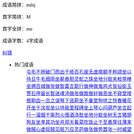
成语简拼：
mdsj
首字简拼：
M
首字全拼：
mu
成语字数：
4字成语
纠错
热门成语
屯毛不辨
破门而出
千疮百孔
座无虚席
额手称颂
坐以
待旦
牛毛细雨
坐薪悬胆
灵蛇之珠
坐地分赃
夹枪带棒
坐拥百城
做张做智
嘉言懿行
做神做鬼
鸡犬皆仙
衒玉
贾石
停留长智
迷魂汤
做张做致
做好做恶
坐不窥堂
搜
根剔齿
一念之误
弩下逃箭
坐不垂堂
狗吠之惊
春暖花
开
坐于涂炭
坐以待毙
里程碑
坐上琴心
闷葫芦
坐言起
行
一溜烟
干柴烈火
借酒浇愁
坐地分脏
坐树无言
猪朋
狗友
坐享其功
坐井观天
看菜吃饭
止于至善
厚往薄来
做贼心虚
捉贼见赃
万应灵药
做张做势
嚣张一时
威望