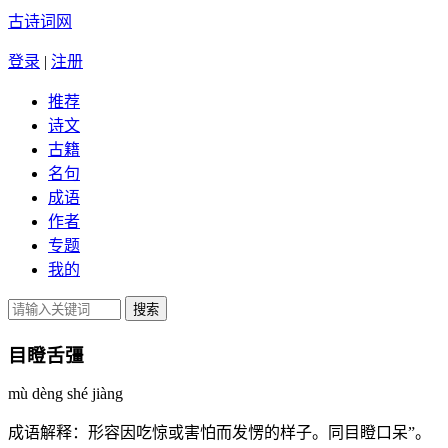
古诗词网
登录
|
注册
推荐
诗文
古籍
名句
成语
作者
专题
我的
目瞪舌彊
mù dèng shé jiàng
成语解释：
形容因吃惊或害怕而发愣的样子。同目瞪口呆”。