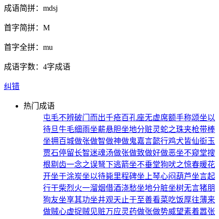
成语简拼：
mdsj
首字简拼：
M
首字全拼：
mu
成语字数：
4字成语
纠错
热门成语
屯毛不辨
破门而出
千疮百孔
座无虚席
额手称颂
坐以
待旦
牛毛细雨
坐薪悬胆
坐地分赃
灵蛇之珠
夹枪带棒
坐拥百城
做张做智
做神做鬼
嘉言懿行
鸡犬皆仙
衒玉
贾石
停留长智
迷魂汤
做张做致
做好做恶
坐不窥堂
搜
根剔齿
一念之误
弩下逃箭
坐不垂堂
狗吠之惊
春暖花
开
坐于涂炭
坐以待毙
里程碑
坐上琴心
闷葫芦
坐言起
行
干柴烈火
一溜烟
借酒浇愁
坐地分脏
坐树无言
猪朋
狗友
坐享其功
坐井观天
止于至善
看菜吃饭
厚往薄来
做贼心虚
捉贼见赃
万应灵药
做张做势
威望素着
嚣张