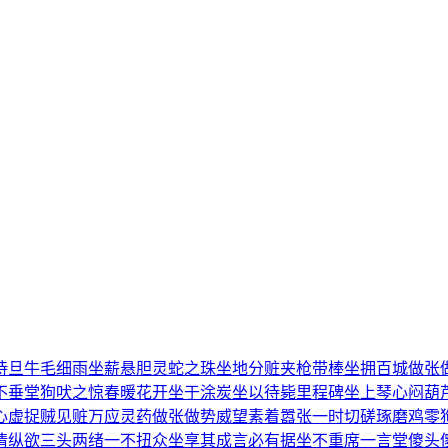
待旦
牛毛细雨
坐薪悬胆
灵蛇之珠
坐地分赃
夹枪带棒
坐拥百城
做张
不垂堂
狗吠之惊
春暖花开
坐于涂炭
坐以待毙
里程碑
坐上琴心
闷葫
心虚
捉贼见赃
万应灵药
做张做势
威望素着
嚣张一时
切磋琢磨
鸡零
情纵欲
三头两绪
一不扭众
坐享其成
言必有据
坐不重席
一言堂
傻头