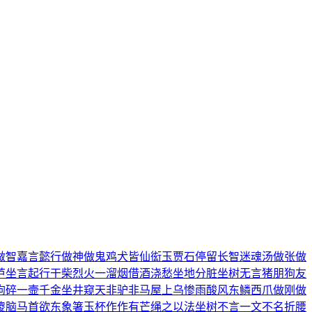
做智
嘉言懿行
做神做鬼
鸡犬皆仙
衒玉贾石
停留长智
迷魂汤
做张做
芦
坐言起行
干柴烈火
一溜烟
借酒浇愁
坐地分脏
坐树无言
猪朋狗友
狗碎
一壸千金
坐井窥天
非驴非马
屋上乌
惨雨酸风
东鳞西爪
做刚做
傻脑
马首欲东
象箸玉杯
作作有芒
绳之以法
坐树不言
一文不名
折腰