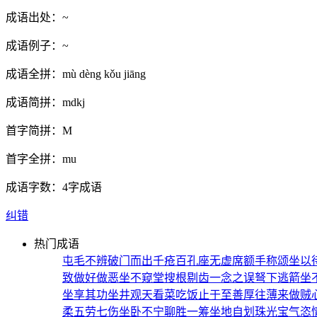
成语出处：
~
成语例子：
~
成语全拼：
mù dèng kǒu jiāng
成语简拼：
mdkj
首字简拼：
M
首字全拼：
mu
成语字数：
4字成语
纠错
热门成语
屯毛不辨
破门而出
千疮百孔
座无虚席
额手称颂
坐以
致
做好做恶
坐不窥堂
搜根剔齿
一念之误
弩下逃箭
坐
坐享其功
坐井观天
看菜吃饭
止于至善
厚往薄来
做贼
柔
五劳七伤
坐卧不宁
聊胜一筹
坐地自划
珠光宝气
恣