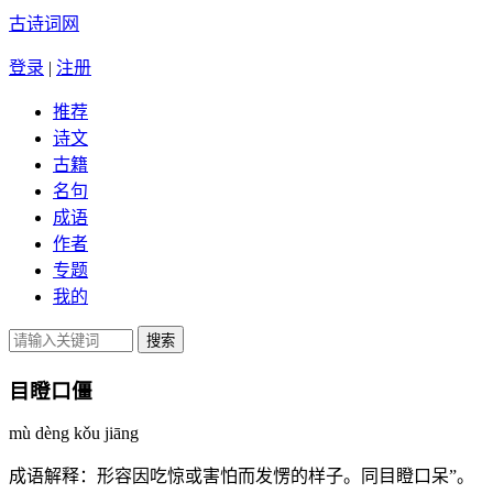
古诗词网
登录
|
注册
推荐
诗文
古籍
名句
成语
作者
专题
我的
目瞪口僵
mù dèng kǒu jiāng
成语解释：
形容因吃惊或害怕而发愣的样子。同目瞪口呆”。