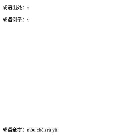
成语出处：
~
成语例子：
~
成语全拼：
móu chén rú yǔ