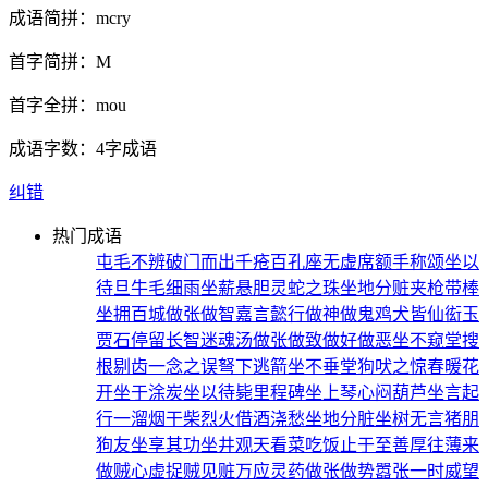
成语简拼：
mcry
首字简拼：
M
首字全拼：
mou
成语字数：
4字成语
纠错
热门成语
屯毛不辨
破门而出
千疮百孔
座无虚席
额手称颂
坐以
待旦
牛毛细雨
坐薪悬胆
灵蛇之珠
坐地分赃
夹枪带棒
坐拥百城
做张做智
嘉言懿行
做神做鬼
鸡犬皆仙
衒玉
贾石
停留长智
迷魂汤
做张做致
做好做恶
坐不窥堂
搜
根剔齿
一念之误
弩下逃箭
坐不垂堂
狗吠之惊
春暖花
开
坐于涂炭
坐以待毙
里程碑
坐上琴心
闷葫芦
坐言起
行
一溜烟
干柴烈火
借酒浇愁
坐地分脏
坐树无言
猪朋
狗友
坐享其功
坐井观天
看菜吃饭
止于至善
厚往薄来
做贼心虚
捉贼见赃
万应灵药
做张做势
嚣张一时
威望