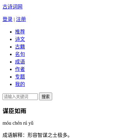
古诗词网
登录
|
注册
推荐
诗文
古籍
名句
成语
作者
专题
我的
谋臣如雨
móu chén rú yǔ
成语解释：
形容智谋之士极多。